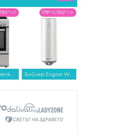
352
03
лв.
23
99
€
/
46
93
лв.
1595
99
€
/
3121
49
лв.
Бойлер Елдом WVF08039F 80L 3KW , 3 , 75 , C , Вертикален...
Външна батерия Hama 201716, "Colour 20" зелена 20000 mAh...
Лаптоп ACER NITRO V 16 ANV16-72-94EH NH.QZREX.00E , 1000GB SSD , 16.00 , 32 , Intel Core 9 270H (14 cores) , NVIDIA GeForce RTX 5070 8GB GDDR7 , Без OS...