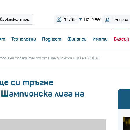
врокалкулатор
ят
Технологии
Пoдкаст
Финанси
Имоти
Блясък
и тръгне победителят от Шампионска лига на УЕФА?
ще си тръгне
Шампионска лига на