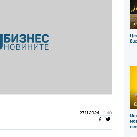
С
Це
вис
С
27.11.2024
11:40
От
мог
не