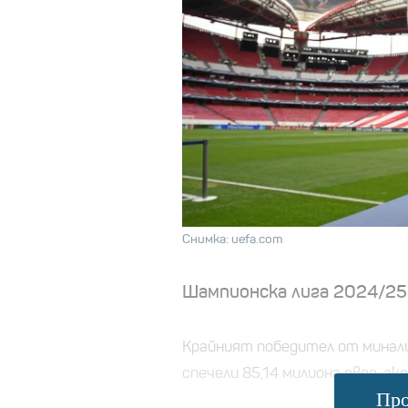
Снимка: uefa.com
Шампионска лига 2024/25
Крайният победител от минали
спечели 85,14 милиона евро, ак
Про