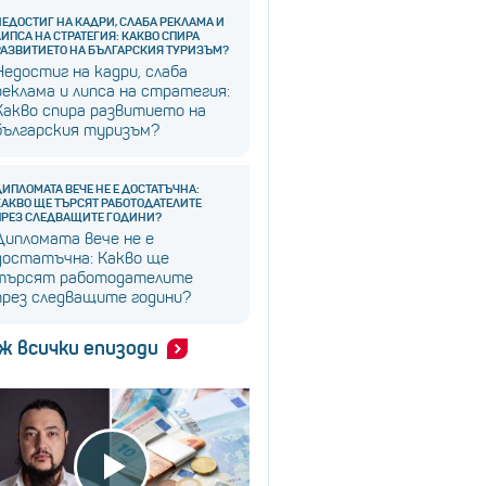
НЕДОСТИГ НА КАДРИ, СЛАБА РЕКЛАМА И
ЛИПСА НА СТРАТЕГИЯ: КАКВО СПИРА
РАЗВИТИЕТО НА БЪЛГАРСКИЯ ТУРИЗЪМ?
Недостиг на кадри, слаба
реклама и липса на стратегия:
Какво спира развитието на
българския туризъм?
ДИПЛОМАТА ВЕЧЕ НЕ Е ДОСТАТЪЧНА:
КАКВО ЩЕ ТЪРСЯТ РАБОТОДАТЕЛИТЕ
ПРЕЗ СЛЕДВАЩИТЕ ГОДИНИ?
Дипломата вече не е
достатъчна: Какво ще
търсят работодателите
през следващите години?
ж всички епизоди