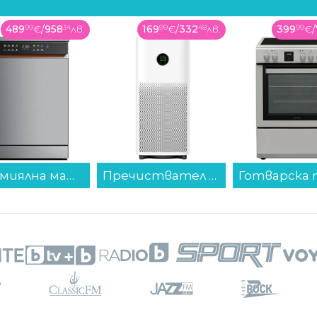
и сума и така нататък, докато класираният
169
99
€
/
332
48
лв.
399
99
€
/
782
32
лв.
179
99
€
/
6 пъти тази печалба.
Пречиствател Xiaomi BHR08MZEU Mijia Smart Air Purifier 6 , CADR за частици: 443 м?/ч...
Готварска печка (ток) Sharp KF-76FVDT22IMK-EU , INOX , Керамични...