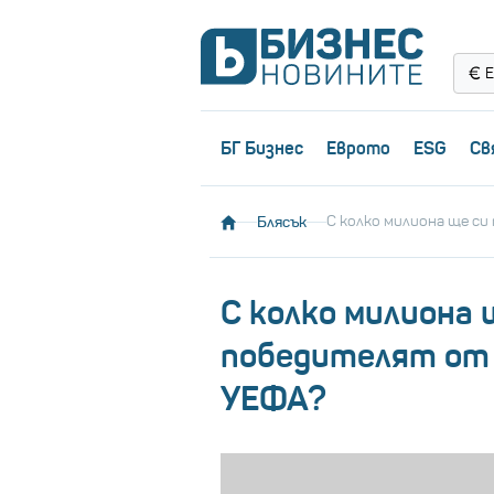
Е
БГ Бизнес
Еврото
ESG
Св
Блясък
С колко милиона ще с
С колко милиона 
победителят от 
УЕФА?