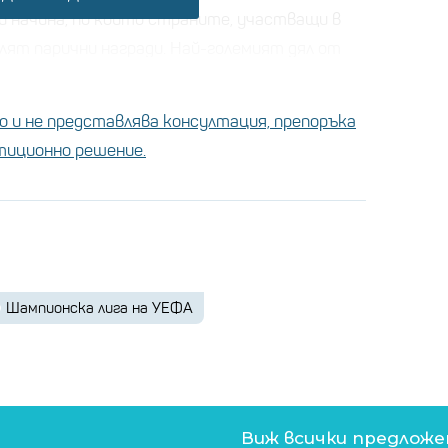
и начина, по които страните, участващи в
лят парични награди. Най-големият дял от
еделя между клубовете като награда за
анието:
 и не представлява консултация, препоръка
стиционно решение.
а евро
лиона евро
илиона евро
12,5 милиона евро
она евро
Шампионска лига на УЕФА
ионния кръг - 1 милион евро
лаща бонус за класиране в лигата. Той е
първоначално оценени на 275 000 долара,
Виж всички предлож
-то място, получава само тази сума. 35-ият