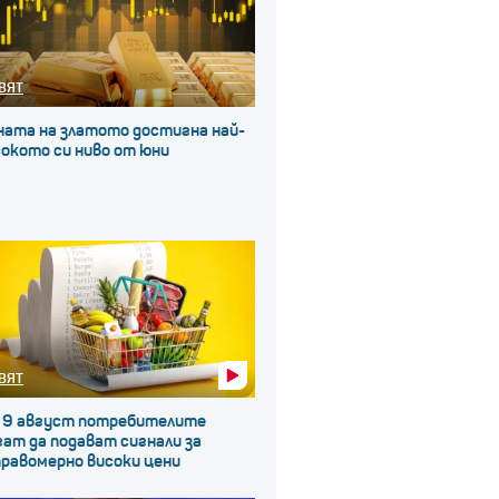
ВЯТ
ната на златото достигна най-
окото си ниво от юни
ВЯТ
 9 август потребителите
ат да подават сигнали за
правомерно високи цени