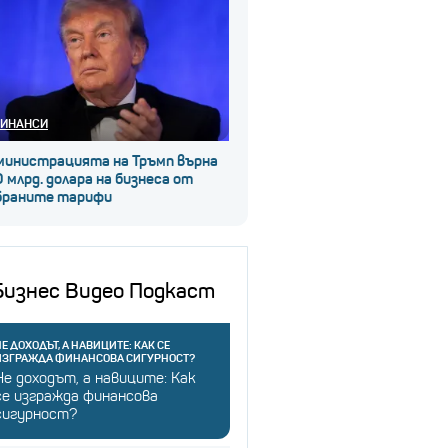
ИНАНСИ
министрацията на Тръмп върна
 млрд. долара на бизнеса от
браните тарифи
Бизнес Видео Подкаст
Е ДОХОДЪТ, А НАВИЦИТЕ: КАК СЕ
ИЗГРАЖДА ФИНАНСОВА СИГУРНОСТ?
Не доходът, а навиците: Как
се изгражда финансова
сигурност?