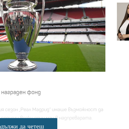
 награден фонд
я сезон „Реал Мадрид“ имаше възможност да
о спечели всеки един мач в надпреварата.
дължи да четеш