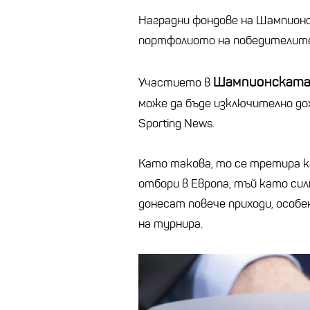
Наградни фондове на Шампионс
портфолиото на победителит
Шампионската
Участието в
може да бъде изключително дох
Sporting News.
Като такова, то се третира 
отбори в Европа, тъй като си
донесат повече приходи, особе
на турнира.