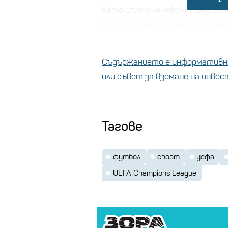
Като цяло има няколко различн
състезанието, могат да спече
общия награден фонд се разпр
техните резултати в състез
Съдържанието е информативно
или съвет за вземане на инве
Победител - 25 милион
Второ място - 18,5 ми
Полуфиналисти - 15 м
Тагове
Четвърт финалисти - 
Осминафинал - 11 мили
футбол
спорт
уефа
Достигане до елиминац
UEFA Champions League
Освен това на отборите се изп
разделен на 666 равни части, 
като отборът, завършил на 36