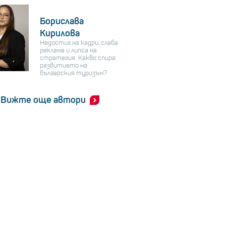
Борислава
Кирилова
Недостиг на кадри, слаба
реклама и липса на
стратегия: Какво спира
развитието на
българския туризъм?
Вижте още автори