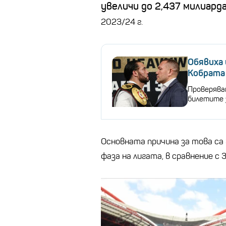
увеличи до 2,437 милиард
2023/24 г.
Обявиха 
Кобрата
Проверява
билетите 
Основната причина за това са
фаза на лигата, в сравнение с