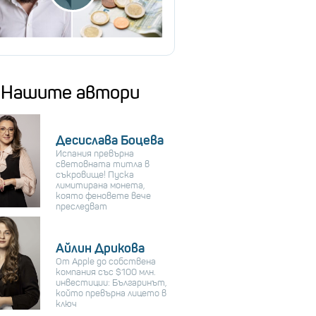
Нашите автори
Десислава Боцева
Испания превърна
световната титла в
съкровище! Пуска
лимитирана монета,
която феновете вече
преследват
Айлин Дрикова
От Apple до собствена
компания със $100 млн.
инвестиции: Българинът,
който превърна лицето в
ключ