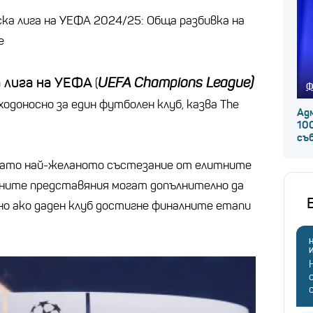
ка лига на УЕФА 2024/25: Обща разбивка на
е
 лига на УЕФА
UEFA Champions League
)
(
Ф
одоносно за един футболен клуб, казва The
Ад
100
съ
като най-желаното състезание от елитните
лните представяния могат допълнително да
но ако даден клуб достигне финалните етапи
Н