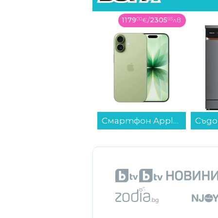
отбор ще получи два пъти таз
1179
00
€
/
2305
93
лв.
489
99
€
/
958
34
лв.
на първо място отбор получи 3
Смартфон Apple iPhone 17 512GB Sage mg6v4 , 512 GB, 8 GB...
Съдомиялна машина Finlux DFX6015HIGH , 15 комплекта, A...