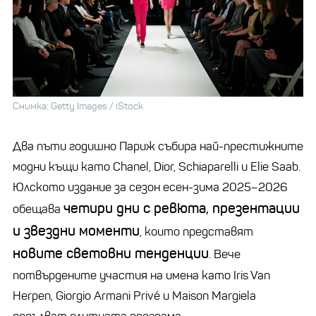
Снимка: Getty Images / iStock
Два пъти годишно Париж събира най-престижните
модни къщи като Chanel, Dior, Schiaparelli и Elie Saab.
Юлското издание за сезон есен-зима 2025–2026
четири дни с ревюта, презентации
обещава
и звездни моменти
, които представят
новите световни тенденции
. Вече
потвърдените участия на имена като Iris Van
Herpen, Giorgio Armani Privé и Maison Margiela