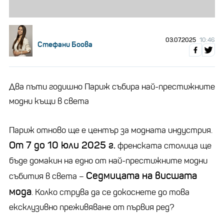
03.07.2025
10:46
Стефани Боова
Два пъти годишно Париж събира най-престижните
модни къщи в света
Париж отново ще е център за модната индустрия.
От 7 до 10 юли 2025 г.
френската столица ще
бъде домакин на едно от най-престижните модни
Седмицата на висшата
събития в света –
мода
. Колко струва да се докоснете до това
ексклузивно преживяване от първия ред?