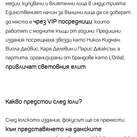
медии, купувачи и влиятелни лица в индустрията.
Единственият начин за външни лица да се доберат
чрез VIP посредници
до място е
, които
работят с модните къщи от години. Предишни
издания посрещнаха звезди като Никол Кидман,
Виола Дейвис, Кара Делевин и Парис Джаксън, а
партита, организирани от брандове като L’Oréal,
привличат световния елит
.
Какво предстои след юли?
След юлското издание, фокусът ще се премести
към представянето на дамските