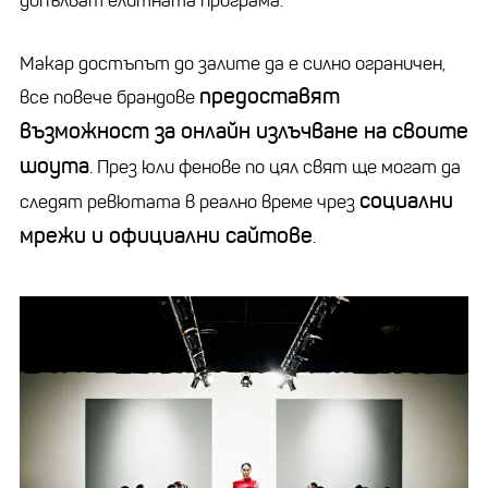
допълват елитната програма.
Макар достъпът до залите да е силно ограничен,
предоставят
все повече брандове
възможност за онлайн излъчване на своите
шоута
. През юли фенове по цял свят ще могат да
социални
следят ревютата в реално време чрез
мрежи и официални сайтове
.