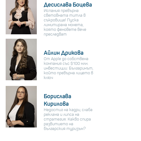
Десислава Боцева
Испания превърна
световната титла в
съкровище! Пуска
лимитирана монета,
която феновете вече
преследват
Айлин Дрикова
От Apple до собствена
компания със $100 млн.
инвестиции: Българинът,
който превърна лицето в
ключ
Борислава
Кирилова
Недостиг на кадри, слаба
реклама и липса на
стратегия: Какво спира
развитието на
българския туризъм?