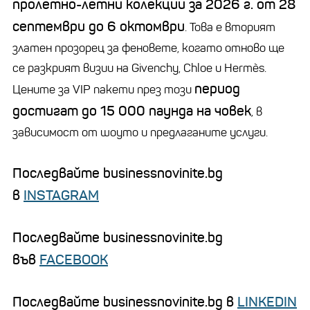
пролетно-летни колекции за 2026 г. от 28
септември до 6 октомври
. Това е вторият
златен прозорец за феновете, когато отново ще
се разкрият визии на Givenchy, Chloe и Hermès.
период
Цените за VIP пакети през този
достигат до 15 000 паунда на човек
, в
зависимост от шоуто и предлаганите услуги.
Последвайте businessnovinite.bg
в
INSTAGRAM
Последвайте businessnovinite.bg
във
FACEBOOK
Последвайте businessnovinite.bg в
LINKEDIN