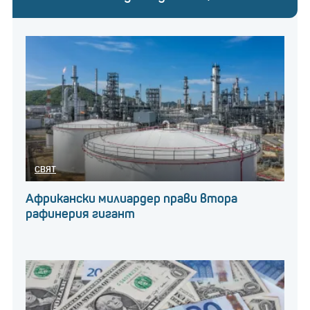
СВЯТ
Африкански милиардер прави втора
рафинерия гигант