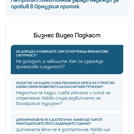
Петролът поевтинява заради надежди за
пробив в Ормузкия проток
Бизнес Видео Подкаст
НЕ ДОХОДЪТ, А НАВИЦИТЕ: КАК СЕ ИЗГРАЖДА ФИНАНСОВА
СИГУРНОСТ?
Не доходът, а навиците: Как се изгражда
финансова сигурност?
НЕДОСТИГ НА КАДРИ, СЛАБА РЕКЛАМА И ЛИПСА НА СТРАТЕГИЯ:
КАКВО СПИРА РАЗВИТИЕТО НА БЪЛГАРСКИЯ ТУРИЗЪМ?
Недостиг на кадри, слаба реклама и липса на
стратегия: Какво спира развитието на
българския туризъм?
ДИПЛОМАТА ВЕЧЕ НЕ Е ДОСТАТЪЧНА: КАКВО ЩЕ ТЪРСЯТ
РАБОТОДАТЕЛИТЕ ПРЕЗ СЛЕДВАЩИТЕ ГОДИНИ?
Дипломата вече не е достатъчна: Какво ще