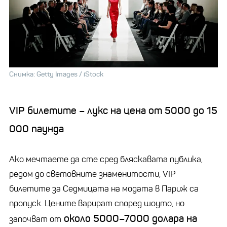
Снимка: Getty Images / iStock
VIP билетите – лукс на цена от 5000 до 15
000 паунда
Ако мечтаете да сте сред бляскавата публика,
редом до световните знаменитости, VIP
билетите за Седмицата на модата в Париж са
пропуск. Цените варират според шоуто, но
около 5000–7000 долара на
започват от