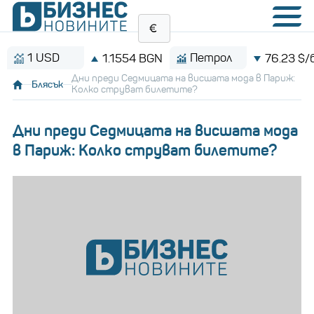
 USD
Петрол
1.1554 BGN
76.23 $/барел
Дни преди Седмицата на висшата мода в Париж:
Блясък
Колко струват билетите?
Дни преди Седмицата на висшата мода
в Париж: Колко струват билетите?