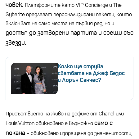
човек.
Платформите като VIP Concierge и The
Sybarite предлагат персонализирани пакети, които
включват не само места на първия ред, но и
достъп до затворени партита и срещи със
звезди.
Колко ще струва
сватбата на Джеф Безос
и Лорън Санчес?
Присъствието на живо на дефиле от Chanel или
само с
Louis Vuitton обикновено е възможно
покана
– обикновено изпращана до знаменитости,