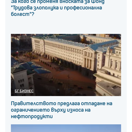
За кого се променя вноската за Фонд
"Трудова злополука и професионална
болест"?
БГ БИЗНЕС
Правителството предлага отпадане на
ограничението върху износа на
нефтопродукти