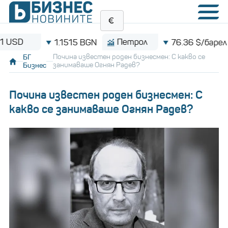
D
Петрол
B
1.1515 BGN
76.36 $/барел
БГ
Почина известен роден бизнесмен: С какво се
Бизнес
занимаваше Огнян Радев?
Почина известен роден бизнесмен: С
какво се занимаваше Огнян Радев?