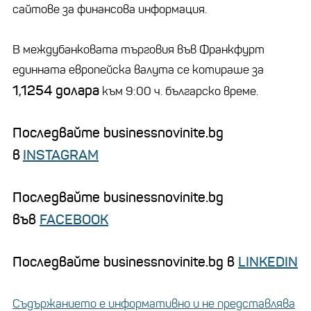
сайтове за финансова информация.
В междубанковата търговия във Франкфурт
единната европейска валута се котираше за
1,1254 долара
към 9:00 ч. българско време.
Последвайте businessnovinite.bg
в
INSTAGRAM
Последвайте businessnovinite.bg
във
FACEBOOK
Последвайте businessnovinite.bg в
LINKEDIN
Съдържанието е информативно и не представлява