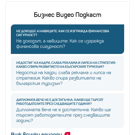
Бизнес Видео Подкаст
НЕ ДОХОДЪТ, А НАВИЦИТЕ: КАК СЕ ИЗГРАЖДА ФИНАНСОВА
СИГУРНОСТ?
Не доходът, а навиците: Как се изгражда
финансова сигурност?
НЕДОСТИГ НА КАДРИ, СЛАБА РЕКЛАМА И ЛИПСА НА СТРАТЕГИЯ:
КАКВО СПИРА РАЗВИТИЕТО НА БЪЛГАРСКИЯ ТУРИЗЪМ?
Недостиг на кадри, слаба реклама и липса на
стратегия: Какво спира развитието на
българския туризъм?
ДИПЛОМАТА ВЕЧЕ НЕ Е ДОСТАТЪЧНА: КАКВО ЩЕ ТЪРСЯТ
РАБОТОДАТЕЛИТЕ ПРЕЗ СЛЕДВАЩИТЕ ГОДИНИ?
Дипломата вече не е достатъчна: Какво ще
търсят работодателите през следващите
години?
Виж всички епизоди