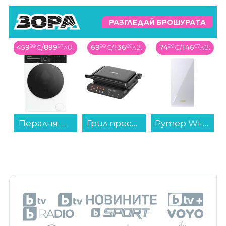
РАЗГЛЕДАЙ БРОШУРАТА
459
99
€
/
899
67
лв.
69
99
€
/
136
89
лв.
74
99
€
/
146
67
лв.
Пералня Whirlpool WPM 911W ADS EE , 1400 об./мин., 9.00 kg, A , Бял...
Грил преса Finlux DIGIMA...
Рутер Wi-Fi ASUS Range Extender RP-BE58, BE3600, Dual Band...