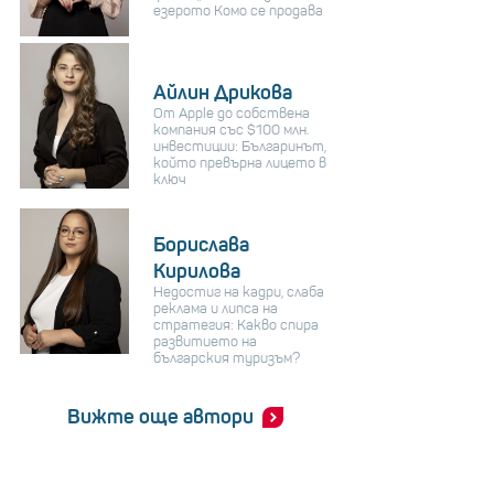
езерото Комо се продава
Айлин Дрикова
От Apple до собствена
компания със $100 млн.
инвестиции: Българинът,
който превърна лицето в
ключ
Борислава
Кирилова
Недостиг на кадри, слаба
реклама и липса на
стратегия: Какво спира
развитието на
българския туризъм?
Вижте още автори