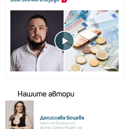
Нашите автори
Десислава Боцева
Част от вилата от
филма „Casino Royale“ на