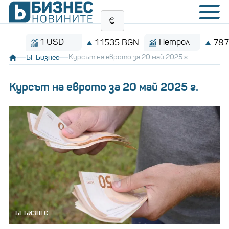
1 USD
Петрол
1.1535 BGN
78.72 $/
БГ Бизнес
Курсът на еврото за 20 май 2025 г.
Курсът на еврото за 20 май 2025 г.
БГ БИЗНЕС