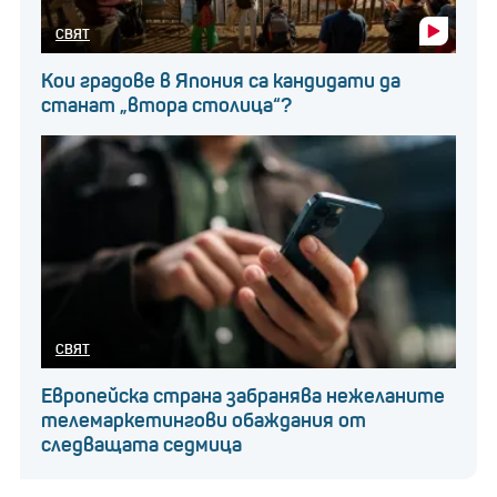
СВЯТ
Кои градове в Япония са кандидати да
станат „втора столица“?
СВЯТ
Европейска страна забранява нежеланите
телемаркетингови обаждания от
следващата седмица