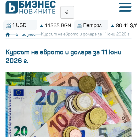
1 USD
Петрол
1.1535 BGN
80.41 $/баре
БГ Бизнес
Курсът на еврото и долара за 11 юни 2026 г.
Курсът на еврото и долара за 11 юни
2026 г.
БГ БИЗНЕС