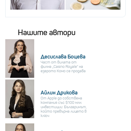
Нашите автори
Десислава Боцева
Част от вилата от
филма „Casino Royale“ на
езерото Комо се продава
Айлин Дрикова
От Apple до собствена
компания със $100 млн.
инвестиции: Българинът,
който превърна лицето в
ключ