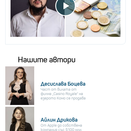
Нашите автори
Десислава Боцева
Част от вилата от
филма „Casino Royale“ на
езерото Комо се продава
Айлин Дрикова
От Apple до собствена
компания със $100 млн.