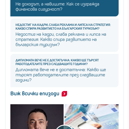
Не доходът, а навиците: Как се изгражда
финансова сигурност?
НЕДОСТИГ НА КАДРИ, СЛАБА РЕКЛАМА И ЛИПСА НА СТРАТЕГИЯ:
КАКВО СПИРА РАЗВИТИЕТО НА БЪЛГАРСКИЯ ТУРИЗЪМ?
Недостиг на кадри, слаба реклама и липса на
стратегия: Какво спира развитието на
българския туризъм?
ДИПЛОМАТА ВЕЧЕ НЕ Е ДОСТАТЪЧНА: КАКВО ЩЕ ТЪРСЯТ
РАБОТОДАТЕЛИТЕ ПРЕЗ СЛЕДВАЩИТЕ ГОДИНИ?
Дипломата вече не е достатъчна: Какво ще
търсят работодателите през следващите
години?
Виж всички епизоди