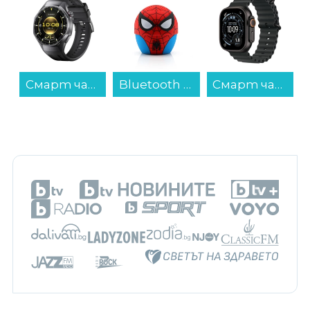
Смарт часовник Huawei WATCH GT 6 PRO BLACK 46mm Atum-B29F 55020FTU , 1.47...
Bluetooth колонка Bitty Boomers Spider-Man - BITTYSPIDER...
Смарт часовник Apple Watch Ultra 3 49mm Black/Black Ocean Band mf0j4 , 1.98...