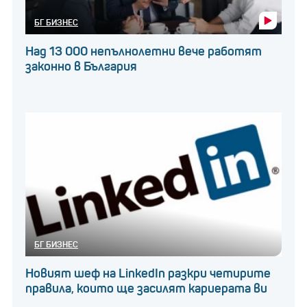
БГ БИЗНЕС
Над 13 000 непълнолетни вече работят
законно в България
БГ БИЗНЕС
Новият шеф на LinkedIn разкри четирите
правила, които ще засилят кариерата ви