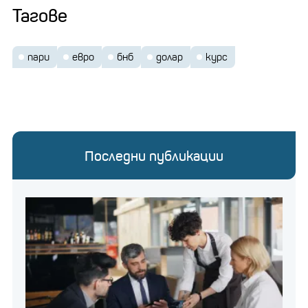
Тагове
пари
евро
бнб
долар
курс
Последни публикации