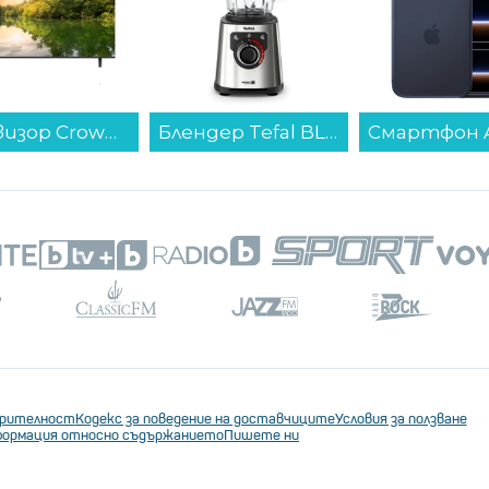
Блендер Tefal BL871D31...
Смартфон Apple iPhone 17 Pro Max 512GB Deep Blue mfyu4 , 12 GB, 512 GB...
ерителност
Кодекс за поведение на доставчиците
Условия за ползване
ормация относно съдържанието
Пишете ни