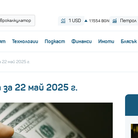
врокалкулатор
ят
Технологии
Пoдкаст
Финанси
Имоти
Блясък
 22 май 2025 г.
 за 22 май 2025 г.