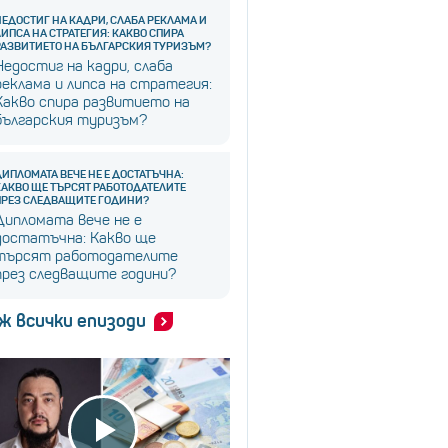
НЕДОСТИГ НА КАДРИ, СЛАБА РЕКЛАМА И
ЛИПСА НА СТРАТЕГИЯ: КАКВО СПИРА
РАЗВИТИЕТО НА БЪЛГАРСКИЯ ТУРИЗЪМ?
Недостиг на кадри, слаба
реклама и липса на стратегия:
Какво спира развитието на
българския туризъм?
ДИПЛОМАТА ВЕЧЕ НЕ Е ДОСТАТЪЧНА:
КАКВО ЩЕ ТЪРСЯТ РАБОТОДАТЕЛИТЕ
ПРЕЗ СЛЕДВАЩИТЕ ГОДИНИ?
Дипломата вече не е
достатъчна: Какво ще
търсят работодателите
през следващите години?
ж всички епизоди