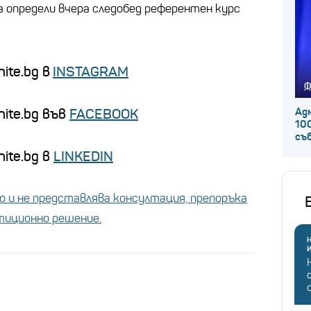
 определи вчера следобед референтен курс
ite.bg в
INSTAGRAM
Ф
nite.bg във
FACEBOOK
Ад
100
съ
ite.bg в
LINKEDIN
 и не представлява консултация, препоръка
стиционно решение.
Н