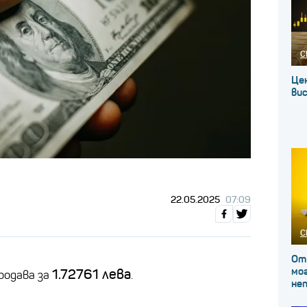
С
Це
вис
22.05.2025
07:09
С
От
мог
1.72761 лева
родава за
.
не