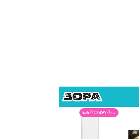
459
00
€
/
897
73
лв.
249
99
€
/
488
94
лв.