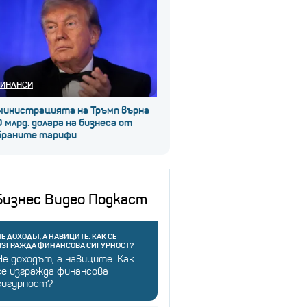
ИНАНСИ
министрацията на Тръмп върна
 млрд. долара на бизнеса от
браните тарифи
Бизнес Видео Подкаст
Е ДОХОДЪТ, А НАВИЦИТЕ: КАК СЕ
ИЗГРАЖДА ФИНАНСОВА СИГУРНОСТ?
Не доходът, а навиците: Как
се изгражда финансова
сигурност?