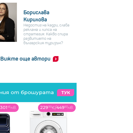
Борислава
Кирилова
Недостиг на кадри, слаба
реклама и липса на
стратегия: Какво спира
развитието на
българския туризъм?
Вижте още автори
ения от брошурата
ТУК
449
83
лв.
249
99
€
/
488
94
лв.
119
99
€
/
234
69
лв.