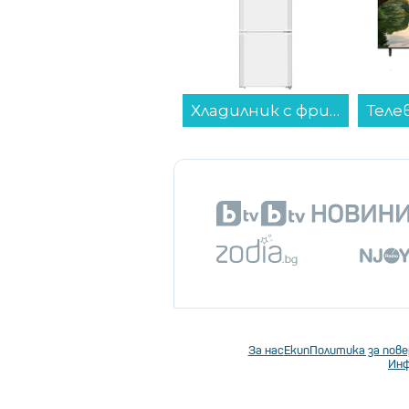
Хладилник с фризер Liebherr CUe 281-26 , 266 l, E , SmartFrost , Бял...
Телевизор Crown 50MQ4UHA SMART TV , 127 см, 3840x2160 UHD-4K , 50 inch, Android , QLED ...
За нас
Екип
Политика за пов
Инф