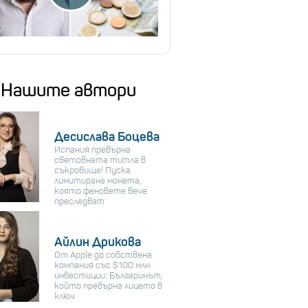
Нашите автори
Десислава Боцева
Испания превърна
световната титла в
съкровище! Пуска
лимитирана монета,
която феновете вече
преследват
Айлин Дрикова
От Apple до собствена
компания със $100 млн.
инвестиции: Българинът,
който превърна лицето в
ключ