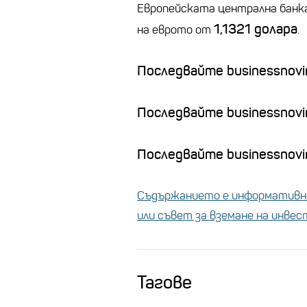
Европейската централна банка
1,1321 долара
на еврото от
.
Последвайте businessnovin
Последвайте businessnovi
Последвайте businessnovin
Съдържанието е информативно
или съвет за вземане на инве
Тагове