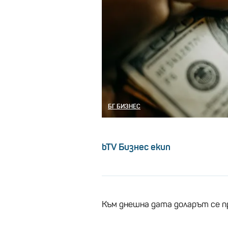
БГ БИЗНЕС
bTV Бизнес екип
Към днешна дата доларът се п