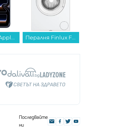
Пералня Finlux FXN 1061T , 1000 об./мин., 6.00 kg, A , Бял...
Готварска печка мини Елдом 201VFE-NEW , 2 керамични , Бял...
Телевизор Crown 32FB02AWH SMART TV , 1366x768 HD Ready , 32 inch, 81 см, Android , LED , Smart TV...
Последвайте
ни