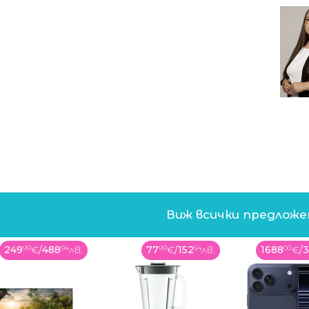
Виж всички предлож
77
99
€
/
152
54
лв.
1688
00
€
/
3301
45
лв.
229
99
€
/