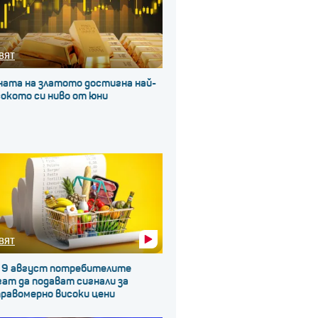
ВЯТ
ната на златото достигна най-
окото си ниво от юни
ВЯТ
 9 август потребителите
ат да подават сигнали за
правомерно високи цени