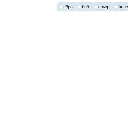
евро
бнб
долар
курс