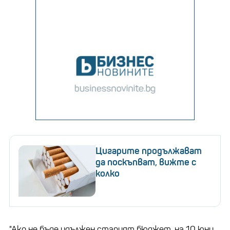
Цигарите продължават
да поскъпват, вижте с
колко
"Ако не бъде удължен старият бюджет, на 10 юни