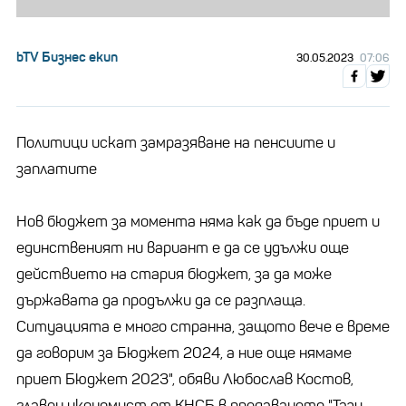
bTV Бизнес екип
30.05.2023
07:06
Политици искат замразяване на пенсиите и
заплатите
Нов бюджет за момента няма как да бъде приет и
единственият ни вариант е да се удължи още
действието на стария бюджет, за да може
държавата да продължи да се разплаща.
Ситуацията е много странна, защото вече е време
да говорим за Бюджет 2024, а ние още нямаме
приет Бюджет 2023", обяви Любослав Костов,
главен икономист от КНСБ в предаването "Тази