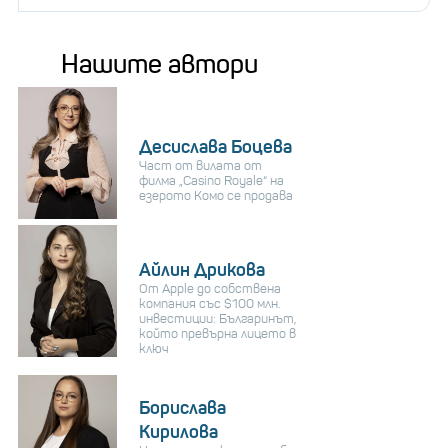
Нашите автори
Десислава Боцева
Част от вилата от
филма „Casino Royale“ на
езерото Комо се продава
Айлин Дрикова
От Apple до собствена
компания със $100 млн.
инвестиции: Българинът,
който превърна лицето в
ключ
Борислава
Кирилова