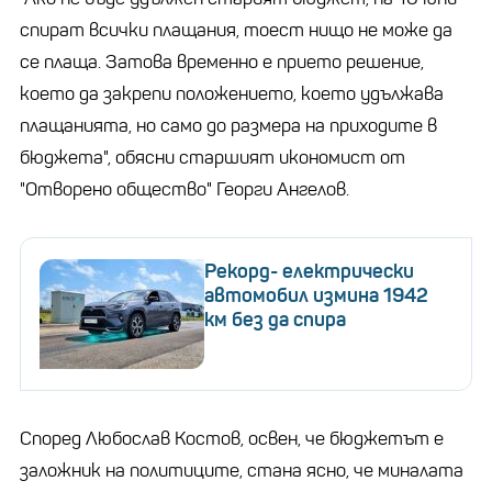
спират всички плащания, тоест нищо не може да
се плаща. Затова временно е прието решение,
което да закрепи положението, което удължава
плащанията, но само до размера на приходите в
бюджета", обясни старшият икономист от
"Отворено общество" Георги Ангелов.
Рекорд- електрически
автомобил измина 1942
км без да спира
Според Любослав Костов, освен, че бюджетът е
заложник на политиците, стана ясно, че миналата