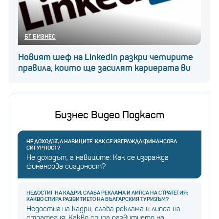
БГ БИЗНЕС
Новият шеф на LinkedIn разкри четирите
правила, които ще засилят кариерата ви
Бизнес Видео Подкаст
НЕ ДОХОДЪТ, А НАВИЦИТЕ: КАК СЕ ИЗГРАЖДА ФИНАНСОВА
СИГУРНОСТ?
Не доходът, а навиците: Как се изгражда
финансова сигурност?
НЕДОСТИГ НА КАДРИ, СЛАБА РЕКЛАМА И ЛИПСА НА СТРАТЕГИЯ:
КАКВО СПИРА РАЗВИТИЕТО НА БЪЛГАРСКИЯ ТУРИЗЪМ?
Недостиг на кадри, слаба реклама и липса на
стратегия: Какво спира развитието на