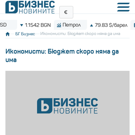
Петрол
Bit
1.1542 BGN
79.83 $/барел
БГ Бизнес
Икономисти: Бюджет скоро няма да има
Икономисти: Бюджет скоро няма да
има