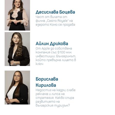
Десислава Боцева
Част от вилата от
филма „Casino Royale“ на
езерото Комо се продава
Айлин Дрикова
От Apple до собствена
компания със $100 млн.
инвестиции: Българинът,
който превърна лицето в
ключ
Борислава
Кирилова
Недостиг на кадри, слаба
реклама и липса на
стратегия: Какво спира
развитието на
българския туризъм?