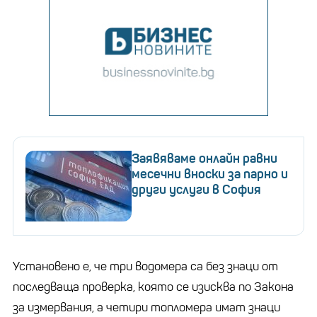
Заявяваме онлайн равни
месечни вноски за парно и
други услуги в София
Установено е, че три водомера са без знаци от
последваща проверка, която се изисква по Закона
за измервания, а четири топломера имат знаци