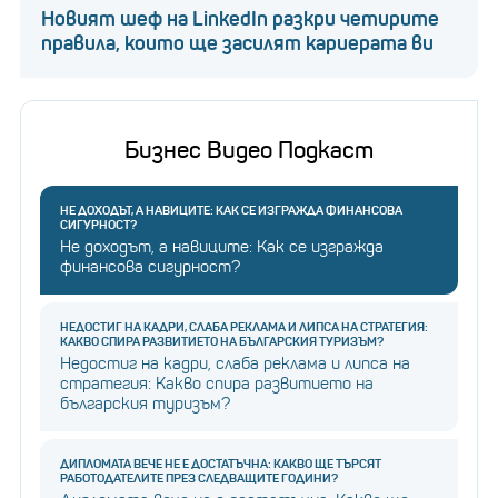
Новият шеф на LinkedIn разкри четирите
правила, които ще засилят кариерата ви
Бизнес Видео Подкаст
НЕ ДОХОДЪТ, А НАВИЦИТЕ: КАК СЕ ИЗГРАЖДА ФИНАНСОВА
СИГУРНОСТ?
Не доходът, а навиците: Как се изгражда
финансова сигурност?
НЕДОСТИГ НА КАДРИ, СЛАБА РЕКЛАМА И ЛИПСА НА СТРАТЕГИЯ:
КАКВО СПИРА РАЗВИТИЕТО НА БЪЛГАРСКИЯ ТУРИЗЪМ?
Недостиг на кадри, слаба реклама и липса на
стратегия: Какво спира развитието на
българския туризъм?
ДИПЛОМАТА ВЕЧЕ НЕ Е ДОСТАТЪЧНА: КАКВО ЩЕ ТЪРСЯТ
РАБОТОДАТЕЛИТЕ ПРЕЗ СЛЕДВАЩИТЕ ГОДИНИ?