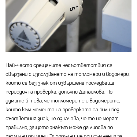
Най-често срещаните несъответствия са
свързани с използването на топломери и водомери,
които са без знак от извършена последваща
периодична проверка, допълни Данаилова. По
думите й това, че топломерите и водомерите,
които към момента на проверката са били без
съответния знак, не означава, че те не мерят
правилно, защото знакът може да липсва по
различни причини. Тя допълни, че при съмнения за