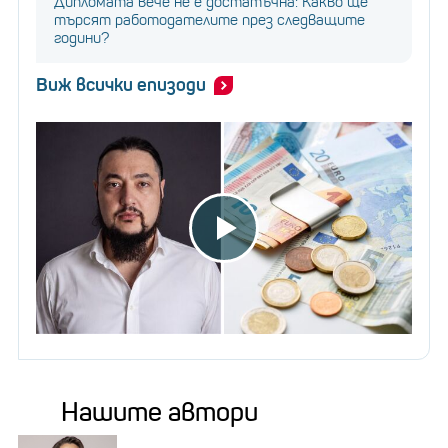
Дипломата вече не е достатъчна: Какво ще
търсят работодателите през следващите
години?
Виж всички епизоди
Нашите автори