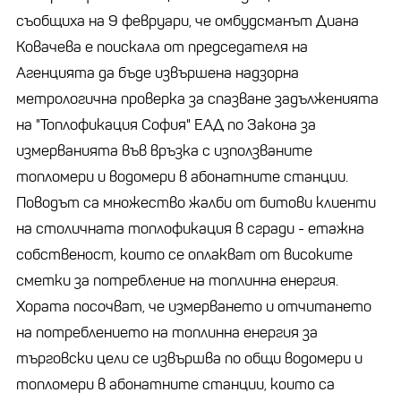
съобщиха на 9 февруари, че омбудсманът Диана
Ковачева е поискала от председателя на
Агенцията да бъде извършена надзорна
метрологична проверка за спазване задълженията
на "Топлофикация София" ЕАД по Закона за
измерванията във връзка с използваните
топломери и водомери в абонатните станции.
Поводът са множество жалби от битови клиенти
на столичната топлофикация в сгради - етажна
собственост, които се оплакват от високите
сметки за потребление на топлинна енергия.
Хората посочват, че измерването и отчитането
на потреблението на топлинна енергия за
търговски цели се извършва по общи водомери и
топломери в абонатните станции, които са