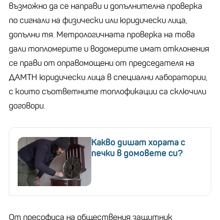
възможно да се направи и допълнителна проверка
по сигнали на физически или юридически лица,
допълни тя. Метрологичната проверка на това
дали топломерите и водомерите имат отклонения
се прави от оправомощени от председателя на
ДАМТН юридически лица в специални лаборатории,
с които съответните топлофикации са сключили
договори.
Какво дишат хората с
печки в домовете си?
От пресофиса на обществения защитник