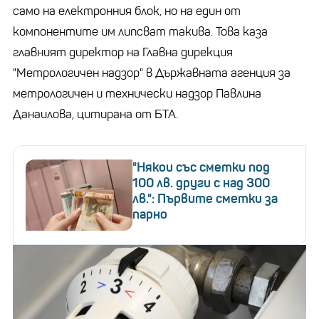
само на електронния блок, но на един от
компонентите им липсват такива. Това каза
главният директор на Главна дирекция
"Метрологичен надзор" в Държавната агенция за
метрологичен и технически надзор Павлина
Данаилова, цитирана от БТА.
"Някои със сметки под
100 лв. други с над 300
лв.": Първите сметки за
парно