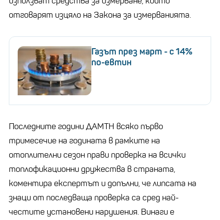
използват средства за измерване, които
отговарят изцяло на Закона за измерванията.
Газът през март - с 14%
по-евтин
Последните години ДАМТН всяко първо
тримесечие на годината в рамките на
отоплителни сезон прави проверка на всички
топлофикационни дружества в страната,
коментира експертът и допълни, че липсата на
знаци от последваща проверка са сред най-
честите установени нарушения. Винаги е