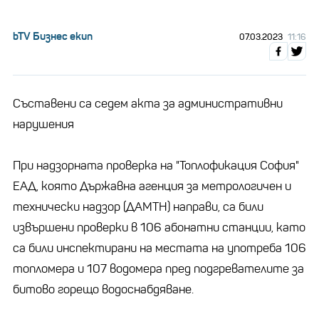
bTV Бизнес екип
07.03.2023
11:16
Съставени са седем акта за административни
нарушения
При надзорната проверка на "Топлофикация София"
ЕАД, която Държавна агенция за метрологичен и
технически надзор (ДАМТН) направи, са били
извършени проверки в 106 абонатни станции, като
са били инспектирани на местата на употреба 106
топломера и 107 водомера пред подгревателите за
битово горещо водоснабдяване.