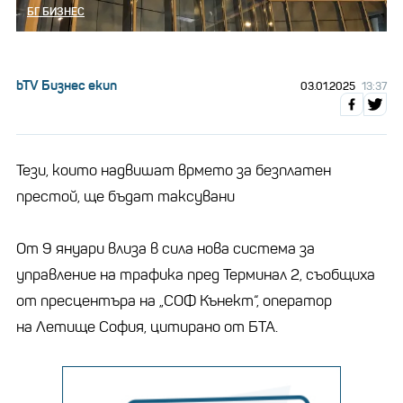
БГ БИЗНЕС
bTV Бизнес екип
03.01.2025
13:37
Тези, които надвишат врмето за безплатен
престой, ще бъдат таксувани
От 9 януари влиза в сила нова система за
управление на трафика пред Терминал 2, съобщиха
от пресцентъра на „СОФ Кънект“, оператор
на
Летище
София, цитирано от БТА.