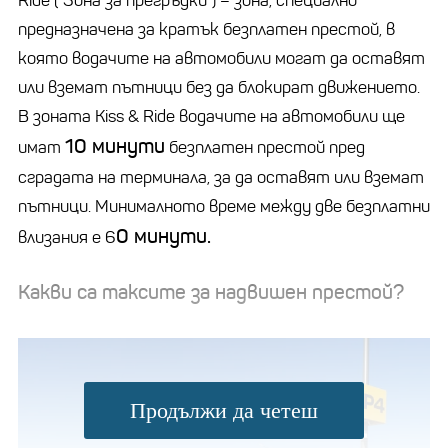
Ride ("Зона за прегръдки") – зона, специално
предназначена за кратък безплатен престой, в
която водачите на автомобили могат да оставят
или вземат пътници без да блокират движението.
В зоната Kiss & Ride водачите на автомобили ще
10 минути
имат
безплатен престой пред
сградата на терминала, за да оставят или вземат
пътници. Минималното време между две безплатни
0 минути.
влизания е 6
Какви са таксите за надвишен престой?
Продължи да четеш