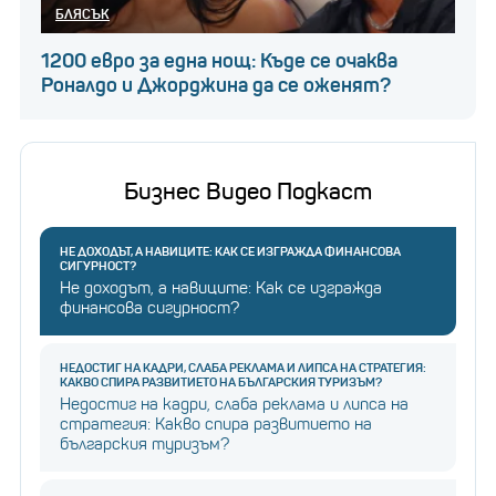
Последвайте businessnovinite.bg в
LINKEDIN
БЛЯСЪК
1200 евро за една нощ: Къде се очаква
Роналдо и Джорджина да се оженят?
Бизнес Видео Подкаст
НЕ ДОХОДЪТ, А НАВИЦИТЕ: КАК СЕ ИЗГРАЖДА ФИНАНСОВА
СИГУРНОСТ?
Не доходът, а навиците: Как се изгражда
финансова сигурност?
НЕДОСТИГ НА КАДРИ, СЛАБА РЕКЛАМА И ЛИПСА НА СТРАТЕГИЯ:
КАКВО СПИРА РАЗВИТИЕТО НА БЪЛГАРСКИЯ ТУРИЗЪМ?
Недостиг на кадри, слаба реклама и липса на
стратегия: Какво спира развитието на
българския туризъм?