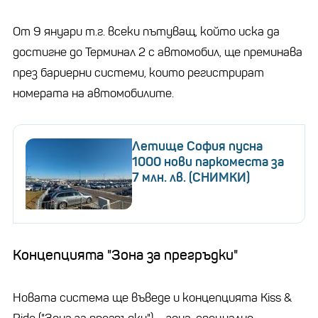
От 9 януари т.г. всеки пътуващ, който иска да
достигне до Терминал 2 с автомобил, ще преминава
през бариерни системи, които регистрират
номерата на автомобилите.
Летище София пусна
1000 нови паркоместа за
7 млн. лв. (СНИМКИ)
Концепцията "Зона за прегръдки"
Новата система ще въведе и концепцията Kiss &