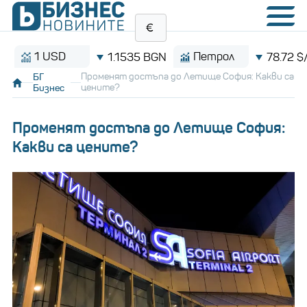
1 USD
Петрол
1.1535 BGN
78.72 $/барел
БГ
Променят достъпа до Летище София: Какви са
Бизнес
цените?
Променят достъпа до Летище София:
Какви са цените?