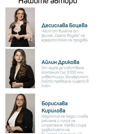
Нашите автори
Десислава Боцева
Част от вилата от
филма „Casino Royale“ на
езерото Комо се продава
Айлин Дрикова
От Apple до собствена
компания със $100 млн.
инвестиции: Българинът,
който превърна лицето в
ключ
Борислава
Кирилова
Недостиг на кадри, слаба
реклама и липса на
стратегия: Какво спира
развитието на