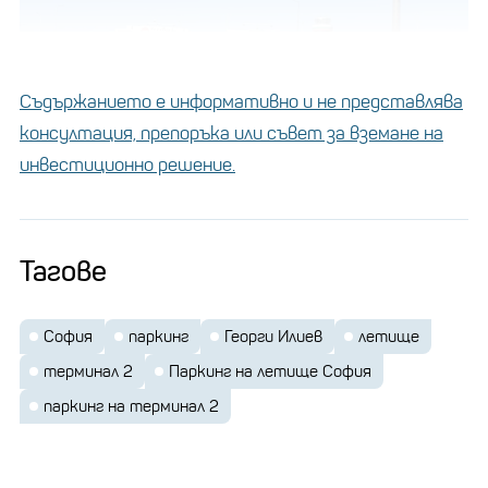
Съдържанието е информативно и не представлява
консултация, препоръка или съвет за вземане на
инвестиционно решение.
Снимка: Соф Кънект
Тагове
Летище София вече е
"Васил Левски": Това са
София
паркинг
Георги Илиев
летище
държавите, кръстили
терминал 2
Паркинг на летище София
летищата си на
национални герои
паркинг на терминал 2