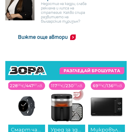
Недостиг на кадри, слаба
реклама и липса на
стратегия: Какво спира
развитието на
българския туризъм?
Вижте още автори
РАЗГЛЕДАЙ БРОШУРАТА
228
99
€
/
447
87
лв.
117
99
€
/
230
77
лв.
69
99
€
/
136
89
лв.
Смарт часовник Samsung GALAXY WATCH 8 44mm GRAY SM-L330NDAA , 1.47 , 2 , 32 , 37.30 , Exynos W1000...
Уред за здравословно готвене Tefal EY8328E0 Easy Fry Infrared...
Микровълнова фурна Toshiba MW-MM20PBK , 20 Литри, 800 W...