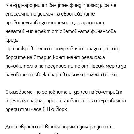
Международният валутен фонд прогнозира, че
енергичните усилия на европейските
правителства значително ще ограничат
негативния ефект от световната финансова
криза.
При откриването на търговията тази сутрин,
борсите на Стария континент реагираха
положително на предприетите от Париж мерки за
наливане на свежи пари в няколко големи банки.
Същевременно основните индекси на Уолстрийт
тръгнаха надолу при откриването на търговията
преди три часа в Ню Йорк.
Днес еврото поевтиня спрямо долара до най-