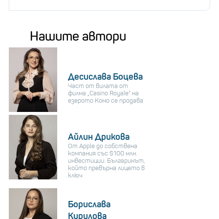
Нашите автори
Десислава Боцева
Част от вилата от
филма „Casino Royale“ на
езерото Комо се продава
Айлин Дрикова
От Apple до собствена
компания със $100 млн.
инвестиции: Българинът,
който превърна лицето в
ключ
Борислава
Кирилова