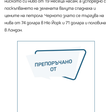
ниското си ниво от 19 месеца насам, а успоредно с
поскъпването на зелената валута спаднаха и
цените на петрола. Черното злато се търгува на
нива от 74 долара в Ню Йорк и 71 долара и половина
в Лондон.