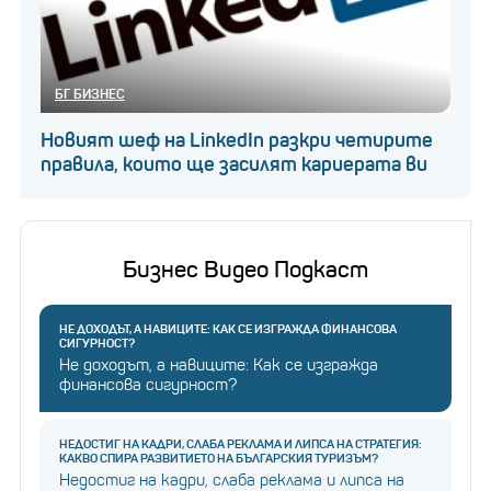
БГ БИЗНЕС
Новият шеф на LinkedIn разкри четирите
правила, които ще засилят кариерата ви
Бизнес Видео Подкаст
НЕ ДОХОДЪТ, А НАВИЦИТЕ: КАК СЕ ИЗГРАЖДА ФИНАНСОВА
СИГУРНОСТ?
Не доходът, а навиците: Как се изгражда
финансова сигурност?
НЕДОСТИГ НА КАДРИ, СЛАБА РЕКЛАМА И ЛИПСА НА СТРАТЕГИЯ:
КАКВО СПИРА РАЗВИТИЕТО НА БЪЛГАРСКИЯ ТУРИЗЪМ?
Недостиг на кадри, слаба реклама и липса на