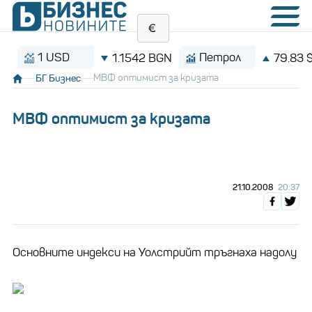
1 USD
Петрол
1.1542 BGN
79.83 $/ба
БГ Бизнес
МВФ оптимист за кризата
МВФ оптимист за кризата
БГ БИЗНЕС
21.10.2008
20:37
Основните индекси на Уолстрийт тръгнаха надолу