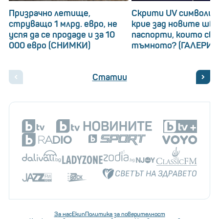
Призрачно летище,
Скрити UV символи: 
струващо 1 млрд. евро, не
крие зад новите шв
успя да се продаде и за 10
паспорти, които св
000 евро (СНИМКИ)
тъмното? (ГАЛЕРИЯ
Статии
За нас
Екип
Политика за поверителност