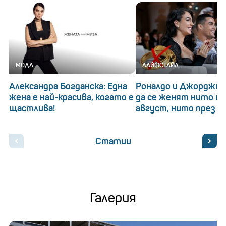
МОДА
ЛАЙФСТАЙЛ
Александра Богданска: Една
Роналдо и Джорджин
жена е най-красива, когато е
да се женят нито на
щастлива!
август, нито през 20
Статии
Галерия