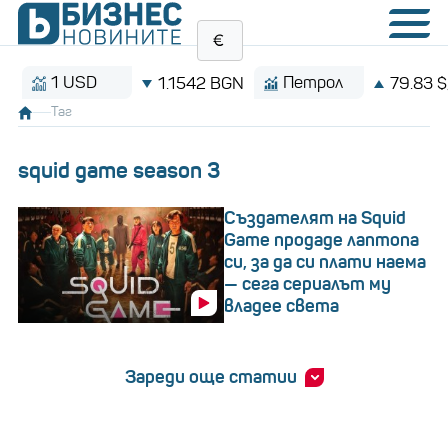
1 USD
Петрол
1.1542 BGN
79.83 $/баре
Таг
squid game season 3
Създателят на Squid
Game продаде лаптопа
си, за да си плати наема
— сега сериалът му
владее света
Зареди още статии