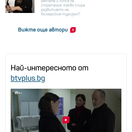
реклама и липса на
стратегия: Какво спира
развитието на
българския туризъм?
Вижте още автори
Най-интересното от
btvplus.bg