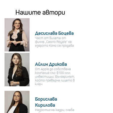
Нашите автори
Десислава Боцева
Част от вилата от
филма „Casino Royale“ на
езерото Комо се продава
Айлин Дрикова
От Apple до собствена
компания със $100 млн.
инвестиции: Българинът,
който превърна лицето в
ключ
Борислава
Кирилова
Недостиг на кадри, слаба