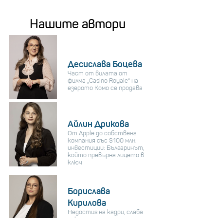
Нашите автори
Десислава Боцева
Част от вилата от
филма „Casino Royale“ на
езерото Комо се продава
Айлин Дрикова
От Apple до собствена
компания със $100 млн.
инвестиции: Българинът,
който превърна лицето в
ключ
Борислава
Кирилова
Недостиг на кадри, слаба