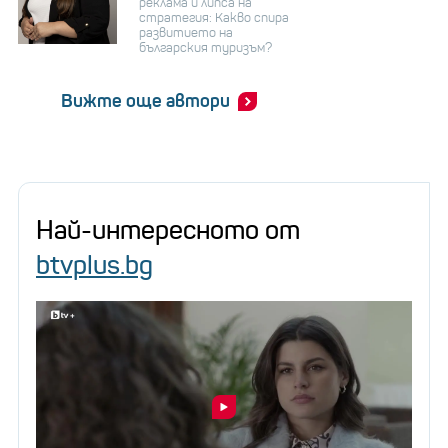
реклама и липса на
стратегия: Какво спира
развитието на
българския туризъм?
Вижте още автори
Най-интересното от
btvplus.bg