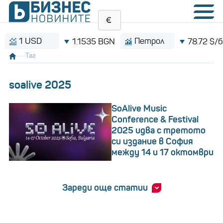
1 USD
Петрол
1.1535 BGN
78.72 $/барел
Таг
soalive 2025
SoAlive Music
Conference & Festival
2025 идва с третото
си издание в София
между 14 и 17 октомври
Зареди още статии