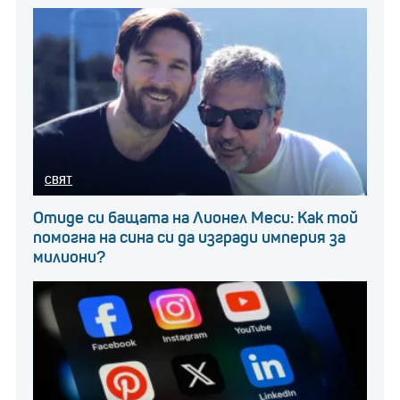
СВЯТ
Отиде си бащата на Лионел Меси: Как той
помогна на сина си да изгради империя за
милиони?