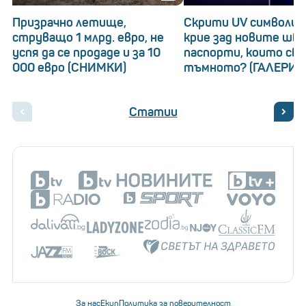
Призрачно летище,
Скрити UV символи: 
струващо 1 млрд. евро, не
крие зад новите шв
успя да се продаде и за 10
паспорти, които св
000 евро (СНИМКИ)
тъмното? (ГАЛЕРИЯ
Статии
За нас
Екип
Политика за поверителност