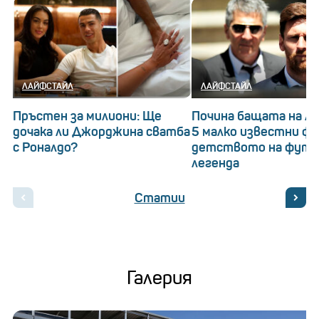
ЛАЙФСТАЙЛ
ЛАЙФСТАЙЛ
Пръстен за милиони: Ще
Почина бащата на Ле
дочака ли Джорджина сватба
5 малко известни ф
с Роналдо?
детството на футб
легенда
Статии
Галерия