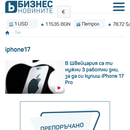
1 USD
Петрол
1.1535 BGN
78.72 $/барел
Таг
iphone17
В Швейцария са ти
нужни 3 работни дни,
за да си купиш iPhone 17
Pro