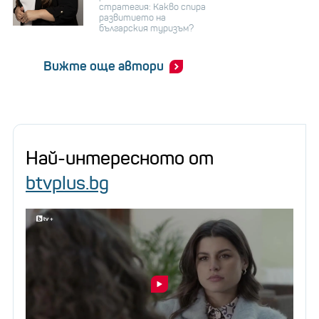
стратегия: Какво спира
развитието на
българския туризъм?
Вижте още автори
Най-интересното от
btvplus.bg