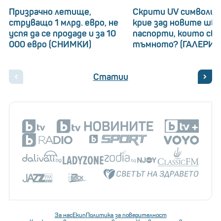
Призрачно летище,
Скрити UV символи: 
струващо 1 млрд. евро, не
крие зад новите шв
успя да се продаде и за 10
паспорти, които св
000 евро (СНИМКИ)
тъмното? (ГАЛЕРИЯ
Статии
За нас
Екип
Политика за поверителност