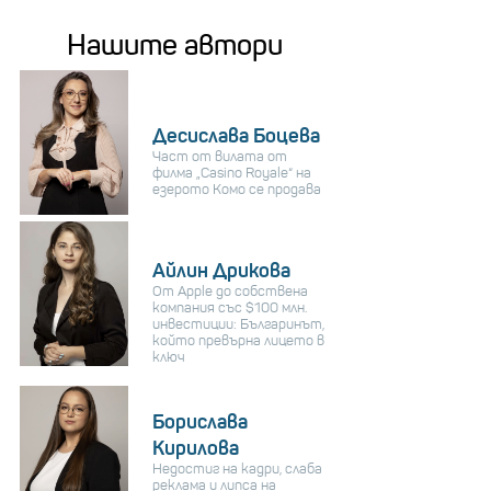
Нашите автори
Десислава Боцева
Част от вилата от
филма „Casino Royale“ на
езерото Комо се продава
Айлин Дрикова
От Apple до собствена
компания със $100 млн.
инвестиции: Българинът,
който превърна лицето в
ключ
Борислава
Кирилова
Недостиг на кадри, слаба
реклама и липса на