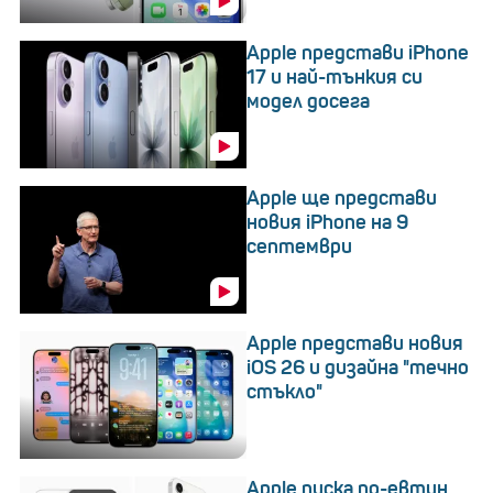
Apple представи iPhone
17 и най-тънкия си
модел досега
Apple ще представи
новия iPhone на 9
септември
Apple представи новия
iOS 26 и дизайна "течно
стъкло"
Apple пуска по-евтин