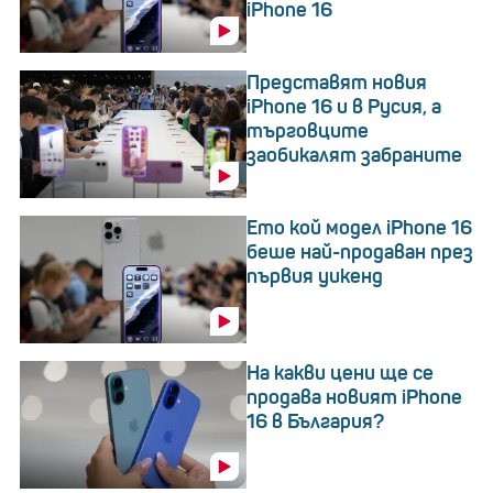
iPhone 16
Представят новия
iPhone 16 и в Русия, a
търговците
заобикалят забраните
Ето кой модел iPhone 16
беше най-продаван през
първия уикенд
На какви цени ще се
продава новият iPhone
16 в България?