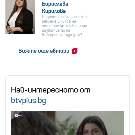
Борислава
Кирилова
Недостиг на кадри, слаба
реклама и липса на
стратегия: Какво спира
развитието на
българския туризъм?
Вижте още автори
Най-интересното от
btvplus.bg