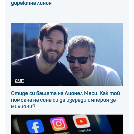
директна линия
СВЯТ
Отиде си бащата на Лионел Меси: Как той
помогна на сина си да изгради империя за
милиони?