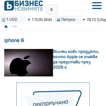
D
Петрол
B
1.1535 BGN
78.72 $/барел
Таг
iphone 6
Всички нови продукти,
които Apple се очаква
да представи през
2026 г.