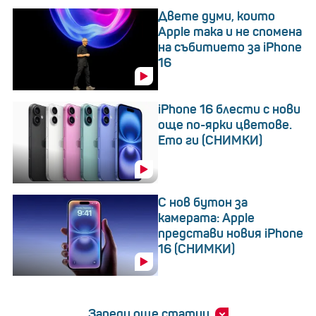
Двете думи, които
Apple така и не спомена
на събитието за iPhone
16
iPhone 16 блести с нови
още по-ярки цветове.
Ето ги (СНИМКИ)
С нов бутон за
камерата: Apple
представи новия iPhone
16 (СНИМКИ)
Зареди още статии