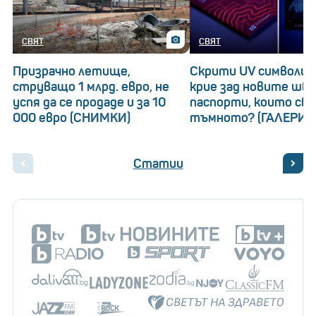
СВЯТ
СВЯТ
Призрачно летище,
Скрити UV символи: 
струващо 1 млрд. евро, не
крие зад новите шв
успя да се продаде и за 10
паспорти, които св
000 евро (СНИМКИ)
тъмното? (ГАЛЕРИЯ
Статии