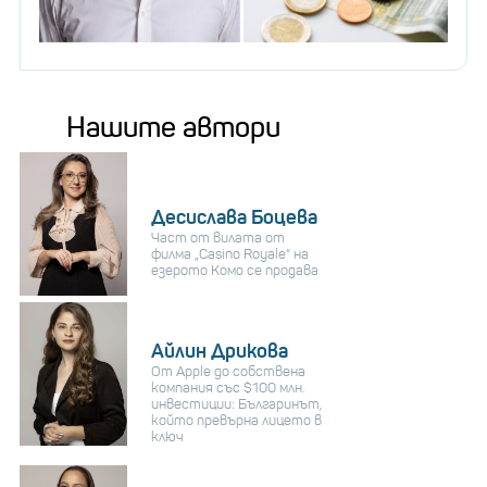
Нашите автори
Десислава Боцева
Част от вилата от
филма „Casino Royale“ на
езерото Комо се продава
Айлин Дрикова
От Apple до собствена
компания със $100 млн.
инвестиции: Българинът,
който превърна лицето в
ключ