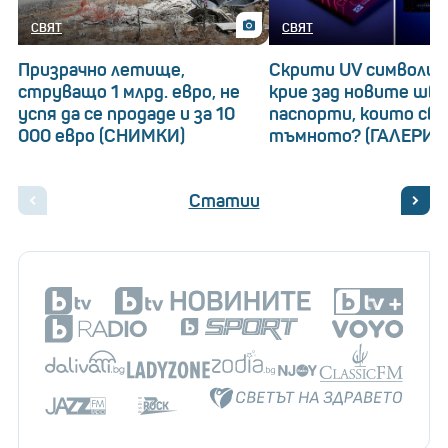
СВЯТ
СВЯТ
Призрачно летище,
Скрити UV символи: 
струващо 1 млрд. евро, не
крие зад новите шв
успя да се продаде и за 10
паспорти, които св
000 евро (СНИМКИ)
тъмното? (ГАЛЕРИЯ
Статии