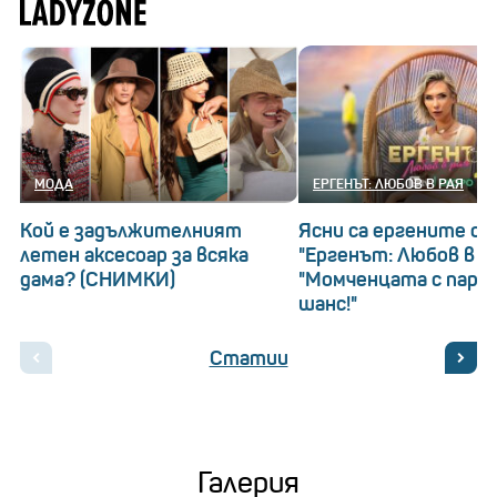
МОДА
ЕРГЕНЪТ: ЛЮБОВ В РАЯ
Кой е задължителният
Ясни са ергените о
летен аксесоар за всяка
"Ергенът: Любов в ра
дама? (СНИМКИ)
"Момченцата с пари
шанс!"
Статии
Галерия