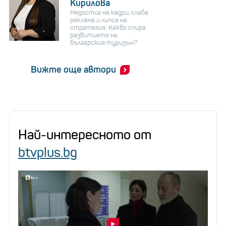
Кирилова
Недостиг на кадри, слаба
реклама и липса на
стратегия: Какво спира
развитието на
българския туризъм?
Вижте още автори
Най-интересното от
btvplus.bg