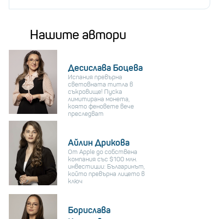
Нашите автори
Десислава Боцева
Испания превърна
световната титла в
съкровище! Пуска
лимитирана монета,
която феновете вече
преследват
Айлин Дрикова
От Apple до собствена
компания със $100 млн.
инвестиции: Българинът,
който превърна лицето в
ключ
Борислава