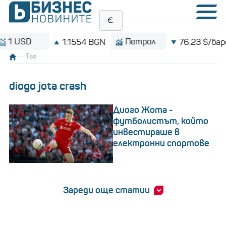
SD
Петрол
1.1554 BGN
76.23 $/барел
Таг
diogo jota crash
Диого Жота -
футболистът, който
инвестираше в
електронни спортове
Зареди още статии