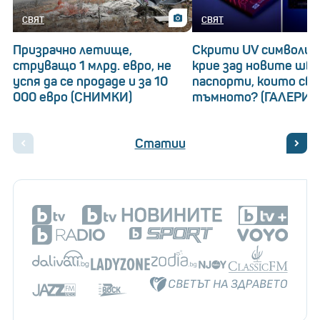
СВЯТ
СВЯТ
Призрачно летище,
Скрити UV символи: 
струващо 1 млрд. евро, не
крие зад новите шв
успя да се продаде и за 10
паспорти, които св
000 евро (СНИМКИ)
тъмното? (ГАЛЕРИЯ
Статии