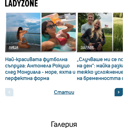
ЛИЦА
ЗДРАВЕ
Най-красивата футболна
„Случваше ми се по 
съпруга: Антонела Рокуцо
на ден“: майка разказ
след Мондиала - море, яхта и
тежко усложнение п
перфектна форма
на бременността си
Статии
Галерия