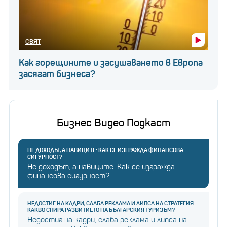
СВЯТ
Как горещините и засушаването в Европа
засягат бизнеса?
Бизнес Видео Подкаст
НЕ ДОХОДЪТ, А НАВИЦИТЕ: КАК СЕ ИЗГРАЖДА ФИНАНСОВА
СИГУРНОСТ?
Не доходът, а навиците: Как се изгражда
финансова сигурност?
НЕДОСТИГ НА КАДРИ, СЛАБА РЕКЛАМА И ЛИПСА НА СТРАТЕГИЯ:
КАКВО СПИРА РАЗВИТИЕТО НА БЪЛГАРСКИЯ ТУРИЗЪМ?
Недостиг на кадри, слаба реклама и липса на