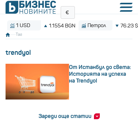
1 USD
Петрол
1.1554 BGN
76.23 $/баре
Таг
trendyol
От Истанбул до света:
Историята на успеха
на Trendyol
Зареди още статии