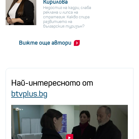
Кирилова
Недостиг на кадри, слаба
реклама и липса на
стратегия: Какво спира
развитието на
българския туризъм?
Вижте още автори
Най-интересното от
btvplus.bg