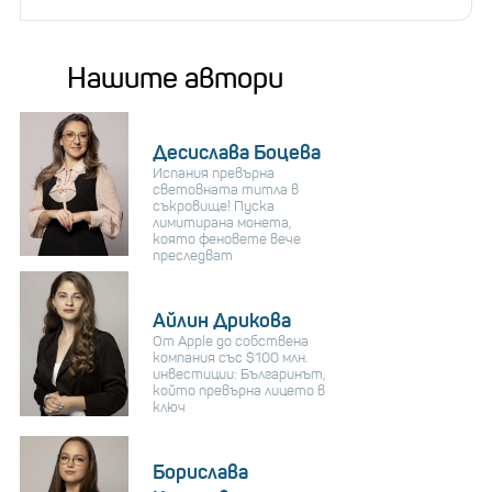
Нашите автори
Десислава Боцева
Испания превърна
световната титла в
съкровище! Пуска
лимитирана монета,
която феновете вече
преследват
Айлин Дрикова
От Apple до собствена
компания със $100 млн.
инвестиции: Българинът,
който превърна лицето в
ключ
Борислава