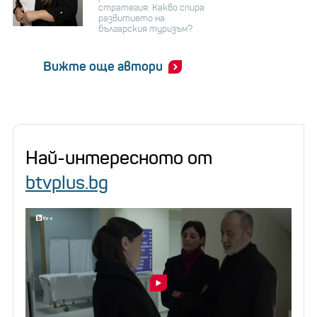
стратегия: Какво спира
развитието на
българския туризъм?
Вижте още автори
Най-интересното от
btvplus.bg