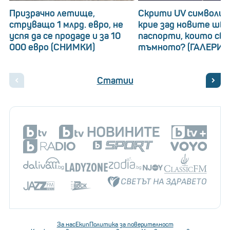
Призрачно летище,
Скрити UV символи: 
струващо 1 млрд. евро, не
крие зад новите шв
успя да се продаде и за 10
паспорти, които св
000 евро (СНИМКИ)
тъмното? (ГАЛЕРИЯ
Статии
За нас
Екип
Политика за поверителност