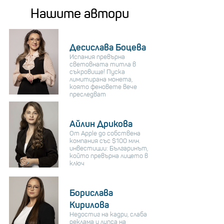
Нашите автори
Десислава Боцева
Испания превърна
световната титла в
съкровище! Пуска
лимитирана монета,
която феновете вече
преследват
Айлин Дрикова
От Apple до собствена
компания със $100 млн.
инвестиции: Българинът,
който превърна лицето в
ключ
Борислава
Кирилова
Недостиг на кадри, слаба
реклама и липса на