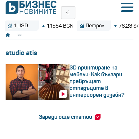
1 USD
Петрол
1.1554 BGN
76.23 $/барел
Таг
studio atis
3D принтиране на
мебели: Как българи
превръщат
отпадъците в
интериорен дизайн?
Зареди още статии