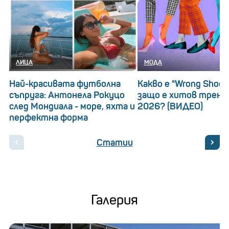
ЛИЦА
МОДА
Най-красивата футболна
Какво е "Wrong Shoe 
съпруга: Антонела Рокуцо
защо е хитов тренд
след Мондиала - море, яхта и
2026? (ВИДЕО)
перфектна форма
Статии
Галерия