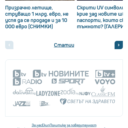
Призрачно летище,
Скрити UV символи: 
струващо 1 млрд. евро, не
крие зад новите шв
успя да се продаде и за 10
паспорти, които св
000 евро (СНИМКИ)
тъмното? (ГАЛЕРИЯ
Статии
За нас
Екип
Политика за поверителност