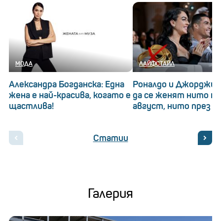
МОДА
ЛАЙФСТАЙЛ
Александра Богданска: Една
Роналдо и Джорджин
жена е най-красива, когато е
да се женят нито на
щастлива!
август, нито през 20
Статии
Галерия