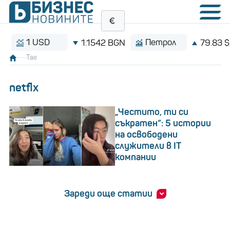
1 USD
Петрол
1.1542 BGN
79.83 $/баре
Таг
netflx
„Честито, ти си
съкратен“: 5 истории
на освободени
служители в IT
компании
Зареди още статии