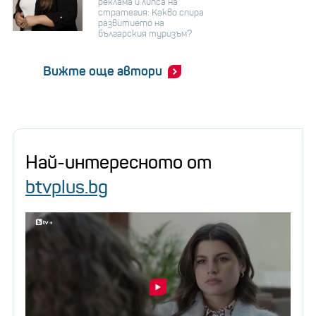
реклама и липса на
стратегия: Какво спира
развитието на
българския туризъм?
Вижте още автори
Най-интересното от
btvplus.bg