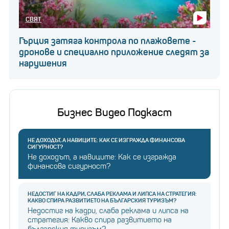
СВЯТ
Гърция затяга контрола по плажовете -
дронове и специално приложение следят за
нарушения
Бизнес Видео Подкаст
НЕ ДОХОДЪТ, А НАВИЦИТЕ: КАК СЕ ИЗГРАЖДА ФИНАНСОВА
СИГУРНОСТ?
Не доходът, а навиците: Как се изгражда
финансова сигурност?
НЕДОСТИГ НА КАДРИ, СЛАБА РЕКЛАМА И ЛИПСА НА СТРАТЕГИЯ:
КАКВО СПИРА РАЗВИТИЕТО НА БЪЛГАРСКИЯ ТУРИЗЪМ?
Недостиг на кадри, слаба реклама и липса на
стратегия: Какво спира развитието на