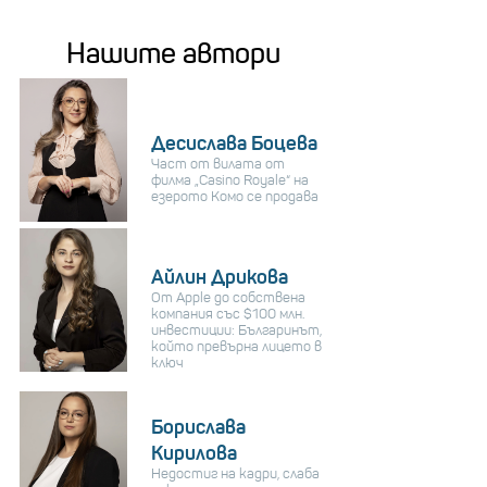
Нашите автори
Десислава Боцева
Част от вилата от
филма „Casino Royale“ на
езерото Комо се продава
Айлин Дрикова
От Apple до собствена
компания със $100 млн.
инвестиции: Българинът,
който превърна лицето в
ключ
Борислава
Кирилова
Недостиг на кадри, слаба