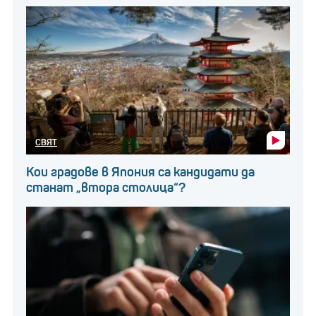
СВЯТ
Кои градове в Япония са кандидати да
станат „втора столица“?