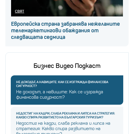
СВЯТ
Европейска страна забранява нежеланите
телемаркетингови обаждания от
следващата седмица
Бизнес Видео Подкаст
НЕ ДОХОДЪТ, А НАВИЦИТЕ: КАК СЕ ИЗГРАЖДА ФИНАНСОВА
СИГУРНОСТ?
Не доходът, а навиците: Как се изгражда
финансова сигурност?
НЕДОСТИГ НА КАДРИ, СЛАБА РЕКЛАМА И ЛИПСА НА СТРАТЕГИЯ:
КАКВО СПИРА РАЗВИТИЕТО НА БЪЛГАРСКИЯ ТУРИЗЪМ?
Недостиг на кадри, слаба реклама и липса на
стратегия: Какво спира развитието на