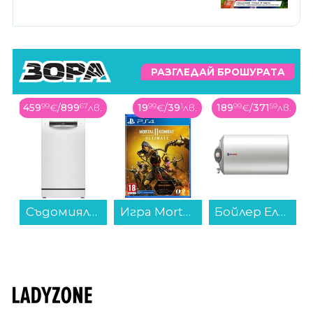
РАЗГЛЕДАЙ БРОШУРАТА
в.
19
99
€
/
39
1
лв.
189
99
€
/
371
59
лв.
59
99
€
/
117
34
лв.
 10 комплекта, E...
Игра Mortal Kombat 11 Ultimate Edition (PS4)...
Бойлер Елдом WHF08046FL 80L 3KW , 3 , 77 , C , Хоризонтален...
Микровълнова фурна Finlux FMO-2054 FBB , 20 , 20 Литри, 700 W...