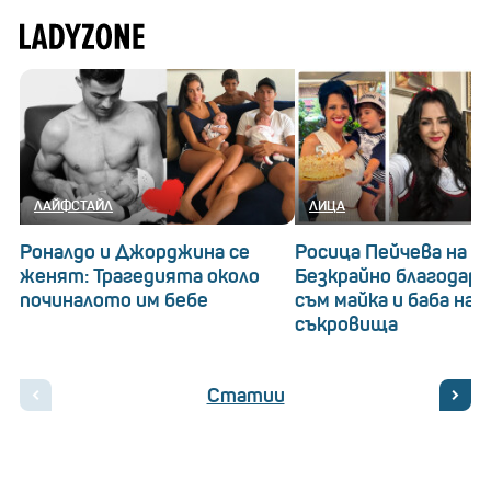
ЛАЙФСТАЙЛ
ЛИЦА
Роналдо и Джорджина се
Росица Пейчева на 53
женят: Трагедията около
Безкрайно благодарна
починалото им бебе
съм майка и баба на 
съкровища
Статии