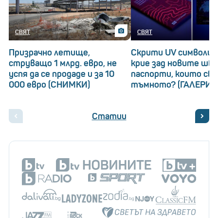
СВЯТ
СВЯТ
Призрачно летище,
Скрити UV символи: 
струващо 1 млрд. евро, не
крие зад новите шв
успя да се продаде и за 10
паспорти, които св
000 евро (СНИМКИ)
тъмното? (ГАЛЕРИЯ
Статии