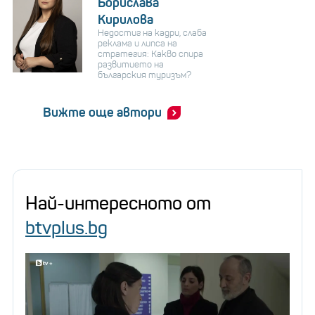
Борислава
Кирилова
Недостиг на кадри, слаба
реклама и липса на
стратегия: Какво спира
развитието на
българския туризъм?
Вижте още автори
Най-интересното от
btvplus.bg