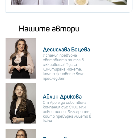
Нашите автори
Десислава Боцева
Испания превърна
световната титла в
съкровище! Пуска
лимитирана монета,
която феновете вече
преследват
Айлин Дрикова
От Apple до собствена
компания със $100 млн.
инвестиции: Българинът,
който превърна лицето в
ключ