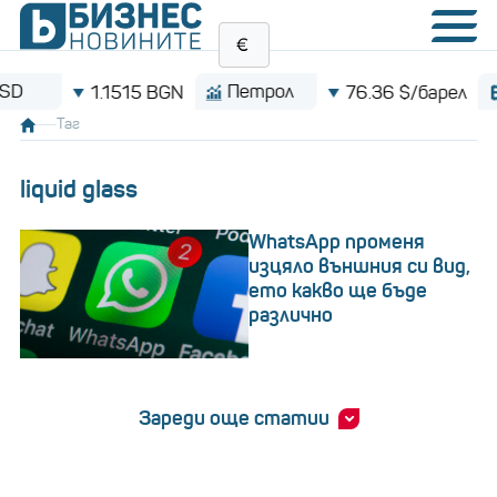
Петрол
Bitc
1.1515 BGN
76.36 $/барел
Таг
liquid glass
WhatsApp променя
изцяло външния си вид,
ето какво ще бъде
различно
Зареди още статии