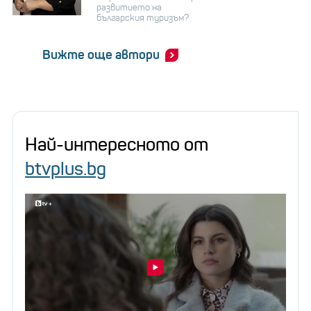
развитието на
българския туризъм?
Вижте още автори
Най-интересното от
btvplus.bg