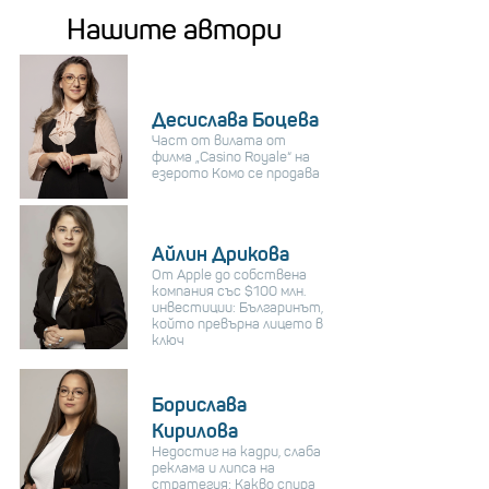
Нашите автори
Десислава Боцева
Част от вилата от
филма „Casino Royale“ на
езерото Комо се продава
Айлин Дрикова
От Apple до собствена
компания със $100 млн.
инвестиции: Българинът,
който превърна лицето в
ключ
Борислава
Кирилова
Недостиг на кадри, слаба
реклама и липса на
стратегия: Какво спира