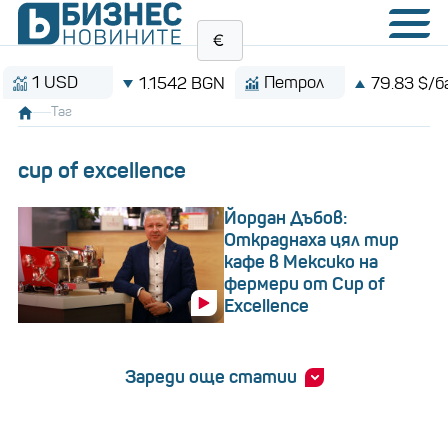
 USD
Петрол
1.1542 BGN
79.83 $/барел
Таг
cup of excellence
Йордан Дъбов:
Откраднаха цял тир
кафе в Мексико на
фермери от Cup of
Excellence
Зареди още статии