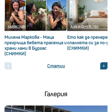
ЛАЙФСТАЙЛ
ДОМ И СЕМЕЙСТВО
Милена Маркова - Маца
Ето как да пренаред
прегръща бебета прасенца и
спалнята си за по-д
храни лами в Бургас
(СНИМКИ)
(СНИМКИ)
Статии
Галерия