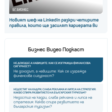
БГ БИЗНЕС
Новият шеф на LinkedIn разкри четирите
правила, които ще засилят кариерата ви
Бизнес Видео Подкаст
НЕ ДОХОДЪТ, А НАВИЦИТЕ: КАК СЕ ИЗГРАЖДА ФИНАНСОВА
СИГУРНОСТ?
Не доходът, а навиците: Как се изгражда
финансова сигурност?
НЕДОСТИГ НА КАДРИ, СЛАБА РЕКЛАМА И ЛИПСА НА СТРАТЕГИЯ:
КАКВО СПИРА РАЗВИТИЕТО НА БЪЛГАРСКИЯ ТУРИЗЪМ?
Недостиг на кадри, слаба реклама и липса на
стратегия: Какво спира развитието на
българския туризъм?