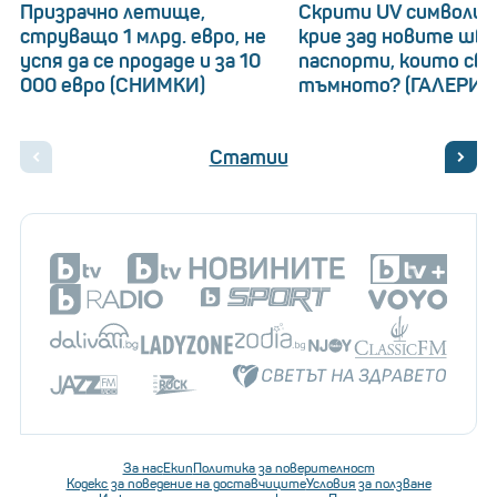
Призрачно летище,
Скрити UV символи: 
струващо 1 млрд. евро, не
крие зад новите шв
успя да се продаде и за 10
паспорти, които св
000 евро (СНИМКИ)
тъмното? (ГАЛЕРИЯ
Статии
За нас
Екип
Политика за поверителност
Кодекс за поведение на доставчиците
Условия за ползване