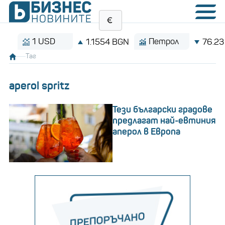
1 USD
Петрол
1.1554 BGN
76.23 $/бар
Таг
aperol spritz
Тези български градове
предлагат най-евтиния
аперол в Европа