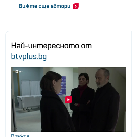
Вижте още автори
Най-интересното от
btvplus.bg
Вражда