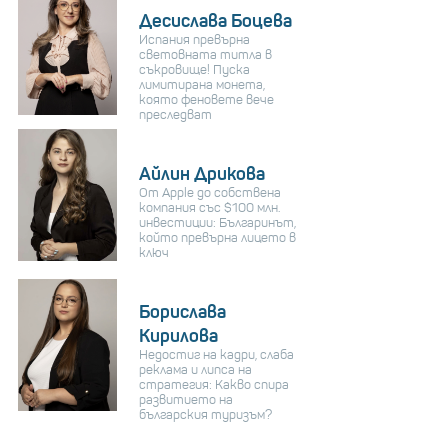
Десислава Боцева
Испания превърна
световната титла в
съкровище! Пуска
лимитирана монета,
която феновете вече
преследват
Айлин Дрикова
От Apple до собствена
компания със $100 млн.
инвестиции: Българинът,
който превърна лицето в
ключ
Борислава
Кирилова
Недостиг на кадри, слаба
реклама и липса на
стратегия: Какво спира
развитието на
българския туризъм?