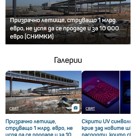
Призрачно летище, струващо 1 млрд.
евро, не успя да се продаде и за 10 000
евро (СНИМКИ)
Галерии
СВЯТ
СВЯТ
Призрачно летище,
Скрити UV символи: 
струващо 1 млрд. евро, не
крие зад новите шв
успя да се продаде и за 10
паспорти, които св