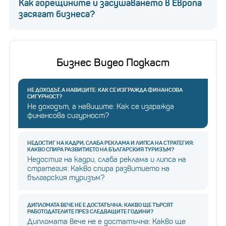
Как горещините и засушаването в Европа
засягат бизнеса?
Бизнес Видео Подкаст
НЕ ДОХОДЪТ, А НАВИЦИТЕ: КАК СЕ ИЗГРАЖДА ФИНАНСОВА
СИГУРНОСТ?
Не доходът, а навиците: Как се изгражда
финансова сигурност?
НЕДОСТИГ НА КАДРИ, СЛАБА РЕКЛАМА И ЛИПСА НА СТРАТЕГИЯ:
КАКВО СПИРА РАЗВИТИЕТО НА БЪЛГАРСКИЯ ТУРИЗЪМ?
Недостиг на кадри, слаба реклама и липса на
стратегия: Какво спира развитието на
българския туризъм?
ДИПЛОМАТА ВЕЧЕ НЕ Е ДОСТАТЪЧНА: КАКВО ЩЕ ТЪРСЯТ
РАБОТОДАТЕЛИТЕ ПРЕЗ СЛЕДВАЩИТЕ ГОДИНИ?
Дипломата вече не е достатъчна: Какво ще