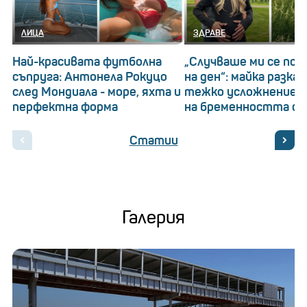
ЛИЦА
ЗДРАВЕ
Най-красивата футболна
„Случваше ми се по 
съпруга: Антонела Рокуцо
на ден“: майка разказ
след Мондиала - море, яхта и
тежко усложнение п
перфектна форма
на бременността си
Статии
Галерия