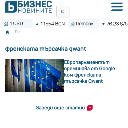
 USD
Петрол
1.1554 BGN
76.23 $/барел
Таг
френската търсачка qwant
Европарламентът
преминава от Google
към френската
търсачка Qwant
Зареди още статии