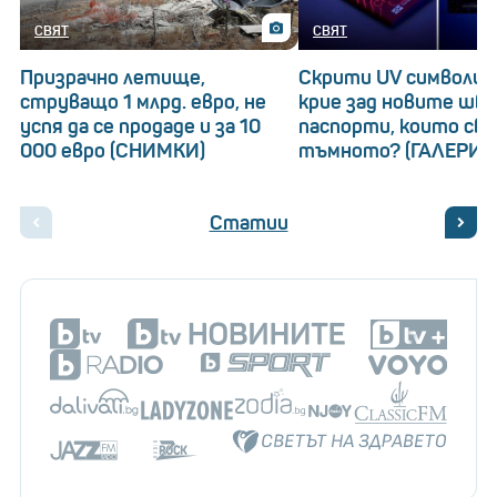
СВЯТ
СВЯТ
Призрачно летище,
Скрити UV символи: 
струващо 1 млрд. евро, не
крие зад новите шв
успя да се продаде и за 10
паспорти, които св
000 евро (СНИМКИ)
тъмното? (ГАЛЕРИЯ
Статии