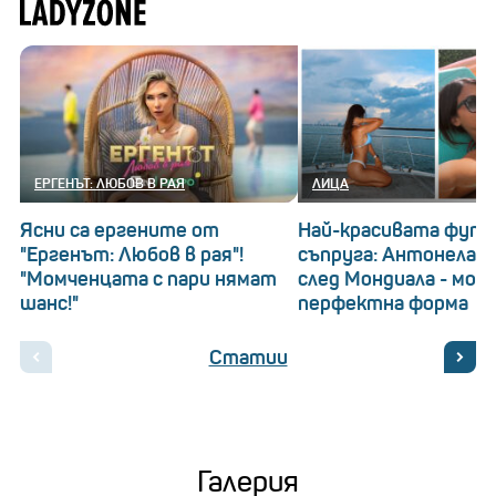
ЕРГЕНЪТ: ЛЮБОВ В РАЯ
ЛИЦА
Ясни са ергените от
Най-красивата футб
"Ергенът: Любов в рая"!
съпруга: Антонела Р
"Момченцата с пари нямат
след Мондиала - море
шанс!"
перфектна форма
Статии
Галерия