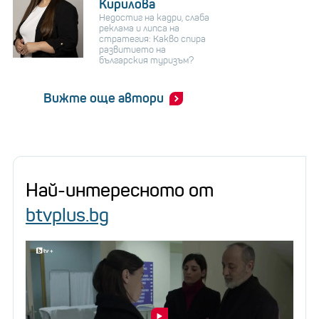
Кирилова
Недостиг на кадри, слаба
реклама и липса на
стратегия: Какво спира
развитието на
българския туризъм?
Вижте още автори
Най-интересното от
btvplus.bg