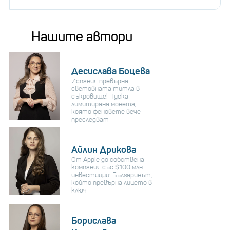
Нашите автори
Десислава Боцева
Испания превърна
световната титла в
съкровище! Пуска
лимитирана монета,
която феновете вече
преследват
Айлин Дрикова
От Apple до собствена
компания със $100 млн.
инвестиции: Българинът,
който превърна лицето в
ключ
Борислава