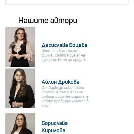
Нашите автори
Десислава Боцева
Част от вилата от
филма „Casino Royale“ на
езерото Комо се продава
Айлин Дрикова
От Apple до собствена
компания със $100 млн.
инвестиции: Българинът,
който превърна лицето в
ключ
Борислава
Кирилова