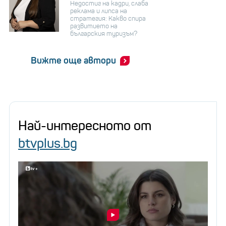
Недостиг на кадри, слаба
реклама и липса на
стратегия: Какво спира
развитието на
българския туризъм?
Вижте още автори
Най-интересното от
btvplus.bg