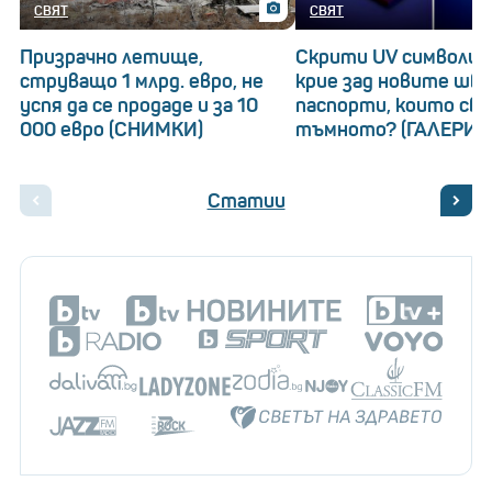
СВЯТ
СВЯТ
Призрачно летище,
Скрити UV символи: 
струващо 1 млрд. евро, не
крие зад новите шв
успя да се продаде и за 10
паспорти, които св
000 евро (СНИМКИ)
тъмното? (ГАЛЕРИЯ
Статии