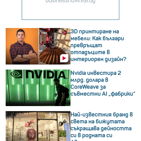
3D принтиране на
мебели: Как българи
превръщат
отпадъците в
интериорен дизайн?
Nvidia инвестира 2
млрд. долара в
CoreWeave за
съвместни AI „фабрики“
Най-известния бранд в
света на бижутата
съкращава дейността
си в родната си