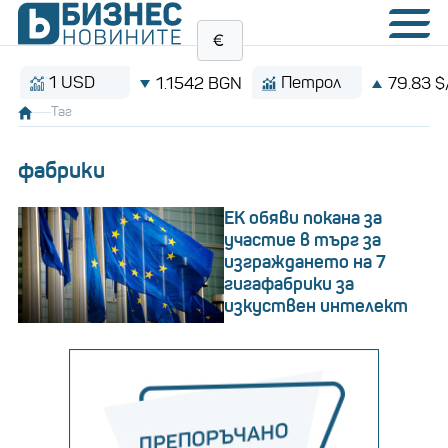
 USD
Петрол
1.1542 BGN
79.83 $/барел
Таг
фабрики
EK обяви покана за
участие в търг за
изграждането на 7
гигафабрики за
изкуствен интелект