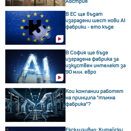
Австрия
В ЕС ще бъдат
изградени шест нови АI
фабрики - eто къде
В София ще бъде
изградена фабрика за
изкуствен интелект за
90 млн. евро
Кои компании работят
на принципа "тъмна
фабрика"?
Ексклузивно: Китайски