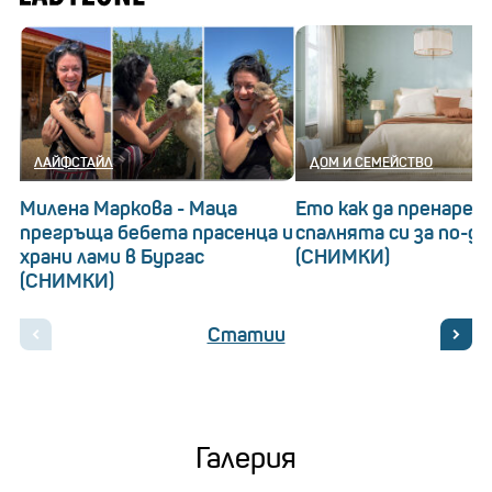
ЛАЙФСТАЙЛ
ДОМ И СЕМЕЙСТВО
Милена Маркова - Маца
Ето как да пренаред
прегръща бебета прасенца и
спалнята си за по-д
храни лами в Бургас
(СНИМКИ)
(СНИМКИ)
Статии
Галерия