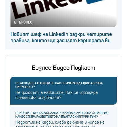
БГ БИЗНЕС
Новият шеф на LinkedIn разкри четирите
правила, които ще засилят кариерата ви
Бизнес Видео Подкаст
НЕ ДОХОДЪТ, А НАВИЦИТЕ: КАК СЕ ИЗГРАЖДА ФИНАНСОВА
СИГУРНОСТ?
Не доходът, а навиците: Как се изгражда
финансова сигурност?
НЕДОСТИГ НА КАДРИ, СЛАБА РЕКЛАМА И ЛИПСА НА СТРАТЕГИЯ:
КАКВО СПИРА РАЗВИТИЕТО НА БЪЛГАРСКИЯ ТУРИЗЪМ?
Недостиг на кадри, слаба реклама и липса на