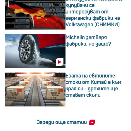
купувачи се
интересуват от
германски фабрики на
Volkswagen (СНИМКИ)
Michelin затваря
фабрики, но защо?
Ерата на евтините
стоки от Китай е към
края си - дрехите ще
стават скъпи
Зареди още статии