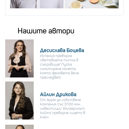
Нашите автори
Десислава Боцева
Испания превърна
световната титла в
съкровище! Пуска
лимитирана монета,
която феновете вече
преследват
Айлин Дрикова
От Apple до собствена
компания със $100 млн.
инвестиции: Българинът,
който превърна лицето в
ключ