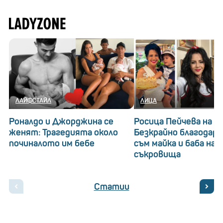
ЛАЙФСТАЙЛ
ЛИЦА
Роналдо и Джорджина се
Росица Пейчева на 53
женят: Трагедията около
Безкрайно благодарна
починалото им бебе
съм майка и баба на 
съкровища
Статии