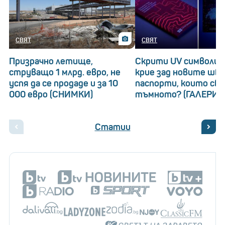
СВЯТ
СВЯТ
Призрачно летище,
Скрити UV символи: 
струващо 1 млрд. евро, не
крие зад новите шв
успя да се продаде и за 10
паспорти, които св
000 евро (СНИМКИ)
тъмното? (ГАЛЕРИЯ
Статии