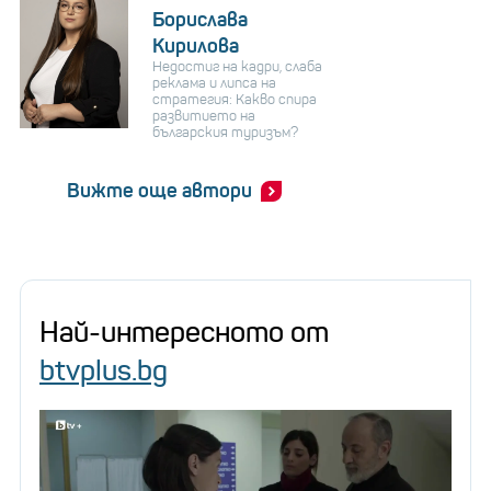
Борислава
Кирилова
Недостиг на кадри, слаба
реклама и липса на
стратегия: Какво спира
развитието на
българския туризъм?
Вижте още автори
Най-интересното от
btvplus.bg