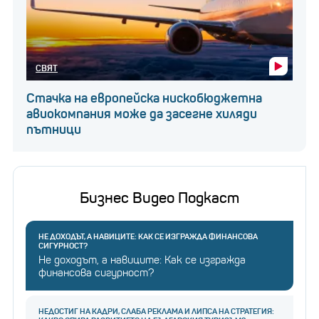
СВЯТ
Стачка на европейска нискобюджетна
авиокомпания може да засегне хиляди
пътници
Бизнес Видео Подкаст
НЕ ДОХОДЪТ, А НАВИЦИТЕ: КАК СЕ ИЗГРАЖДА ФИНАНСОВА
СИГУРНОСТ?
Не доходът, а навиците: Как се изгражда
финансова сигурност?
НЕДОСТИГ НА КАДРИ, СЛАБА РЕКЛАМА И ЛИПСА НА СТРАТЕГИЯ: