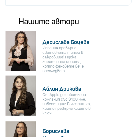
Нашите автори
Десислава Боцева
Испания превърна
световната титла в
съкровище! Пуска
лимитирана монета,
която феновете вече
преследват
Айлин Дрикова
От Apple до собствена
компания със $100 млн.
инвестиции: Българинът,
който превърна лицето в
ключ
Борислава