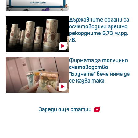
Държавните органи са
осчетоводили грешно
рекордните 6,73 млрд.
лв.
Фирмата за топлинно
счетоводство
"Бруната" вече няма да
се казва така
Зареди още статии