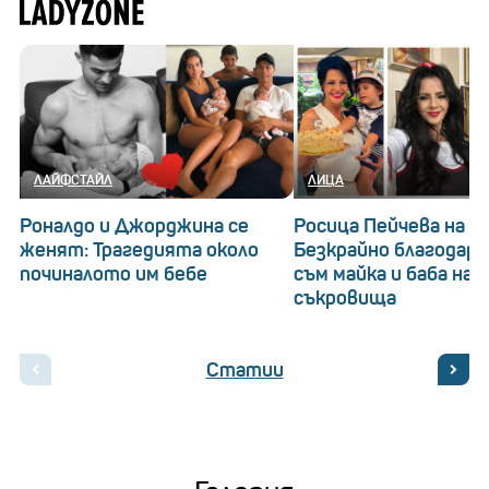
ЛАЙФСТАЙЛ
ЛИЦА
Роналдо и Джорджина се
Росица Пейчева на 53
женят: Трагедията около
Безкрайно благодарна
починалото им бебе
съм майка и баба на 
съкровища
Статии