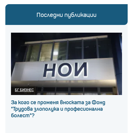
Последни публикации
БГ БИЗНЕС
За кого се променя вноската за Фонд
"Трудова злополука и професионална
болест"?