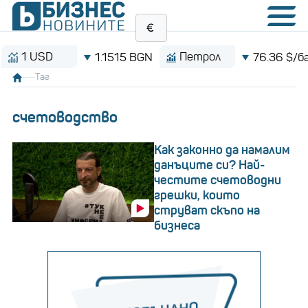
USD
Петрол
1.1515 BGN
76.36 $/барел
Таг
счетоводство
Как законно да намалим
данъците си? Най-
честите счетоводни
грешки, които
струват скъпо на
бизнеса