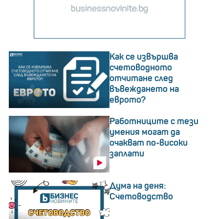
Как се извършва
счетоводното
отчитане след
въвеждането на
еврото?
Работниците с тези
умения могат да
очакват по-високи
заплати
Дума на деня:
Счетоводство