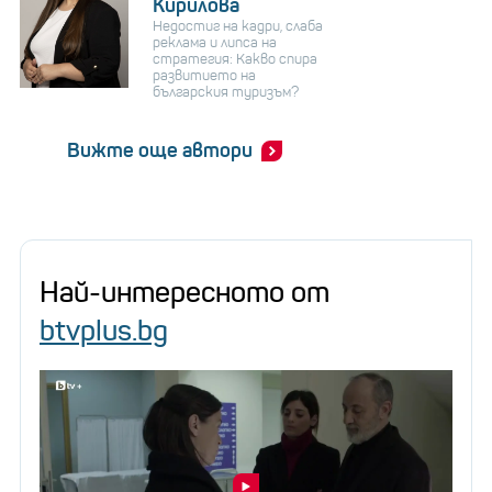
Кирилова
Недостиг на кадри, слаба
реклама и липса на
стратегия: Какво спира
развитието на
българския туризъм?
Вижте още автори
Най-интересното от
btvplus.bg