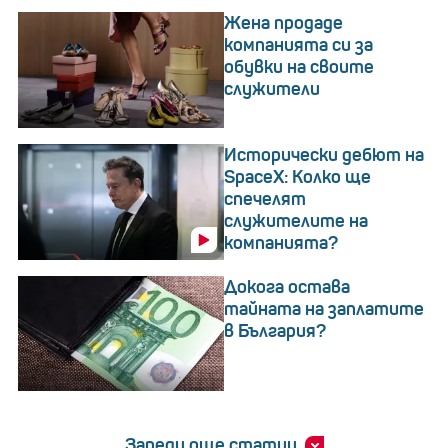
Жена продаде
компанията си за
обувки на своите
служители
Исторически дебют на
SpaceX: Колко ще
спечелят
служителите на
компанията?
Докога остава
тайната на заплатите
в България?
Зареди още статии