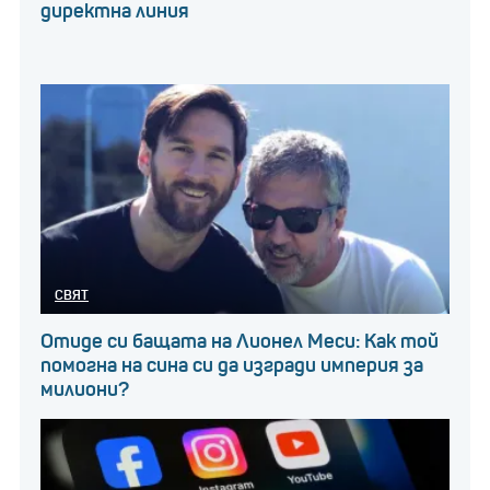
директна линия
СВЯТ
Отиде си бащата на Лионел Меси: Как той
помогна на сина си да изгради империя за
милиони?