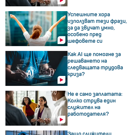
Успешните хора
използват тези фрази,
за да звучат умно,
особено пред
шефовете си
Как AI ще помогне за
решаването на
следващата трудова
криза?
Не е само заплатата:
Колко струва един
служител на
работодателя?
Защо служители