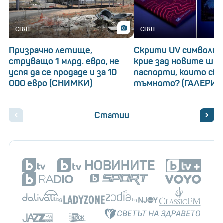
СВЯТ
СВЯТ
Призрачно летище,
Скрити UV символи: 
струващо 1 млрд. евро, не
крие зад новите шв
успя да се продаде и за 10
паспорти, които св
000 евро (СНИМКИ)
тъмното? (ГАЛЕРИЯ
Статии