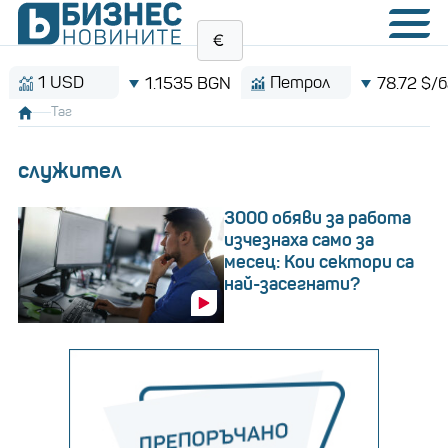
SD
Петрол
1.1535 BGN
78.72 $/барел
Таг
служител
3000 обяви за работа
изчезнаха само за
месец: Кои сектори са
най-засегнати?