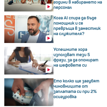
години в набирането на
персонал
Кога AI спира да бъде
помощник и се
превръща в заместник
на служителя?
Успешните хора
използват тези 5
фрази, за да опонират
на шефовете си
Ето колко ще загубят
чиновниците от
заплатата си при 2%
осигуровка