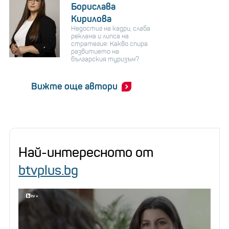
Борислава
Кирилова
Недостиг на кадри, слаба
реклама и липса на
стратегия: Какво спира
развитието на
българския туризъм?
Вижте още автори
Най-интересното от
btvplus.bg