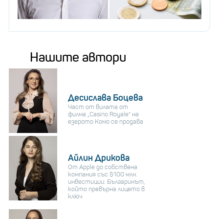
Нашите автори
Десислава Боцева
Част от вилата от
филма „Casino Royale“ на
езерото Комо се продава
Айлин Дрикова
От Apple до собствена
компания със $100 млн.
инвестиции: Българинът,
който превърна лицето в
ключ