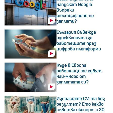
напускат Google
въпреки
шестцифрените
заплати?
България въвежда
изискванията за
работещите през
цифрови платформи
Къде в Европа
работниците губят
най-много от
заплатата си?
Изпращате CV-та без
резултат? Ето какво
съветва експерт с 30