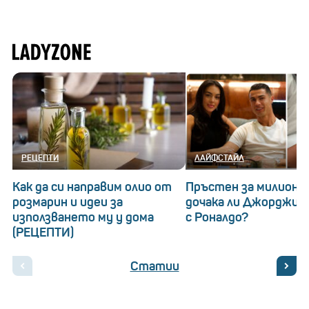
РЕЦЕПТИ
ЛАЙФСТАЙЛ
Как да си направим олио от
Пръстен за милиони
розмарин и идеи за
дочака ли Джорджин
използването му у дома
с Роналдо?
(РЕЦЕПТИ)
Статии