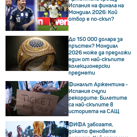
Испания на финала на
Мондиал 2026: Кой
отбор е по-скъп?
До 150 000 долара за
пръстен? Мондиал
2026 може да предложи
един от най-скъпите
колекционерски
предмети
Финалът Аржентина -
Испания счупи
рекордите: Билетите
са най-скъпите в
историята на САЩ
ФИФА забогатя,
докато феновете