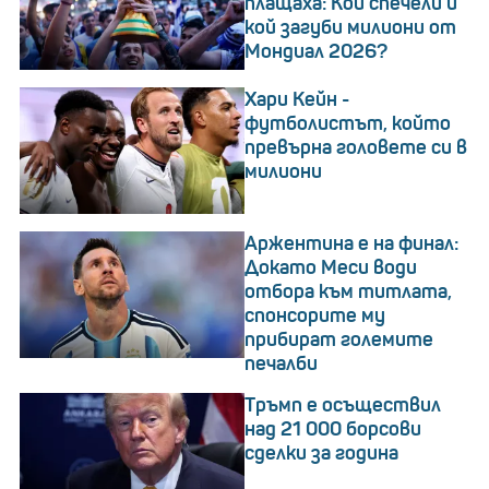
плащаха: Кой спечели и
кой загуби милиони от
Мондиал 2026?
Хари Кейн -
футболистът, който
превърна головете си в
милиони
Аржентина е на финал:
Докато Меси води
отбора към титлата,
спонсорите му
прибират големите
печалби
Tръмп е осъществил
над 21 000 борсови
сделки за година