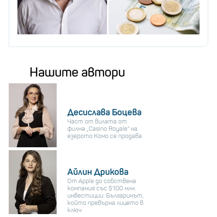
Нашите автори
Десислава Боцева
Част от вилата от
филма „Casino Royale“ на
езерото Комо се продава
Айлин Дрикова
От Apple до собствена
компания със $100 млн.
инвестиции: Българинът,
който превърна лицето в
ключ