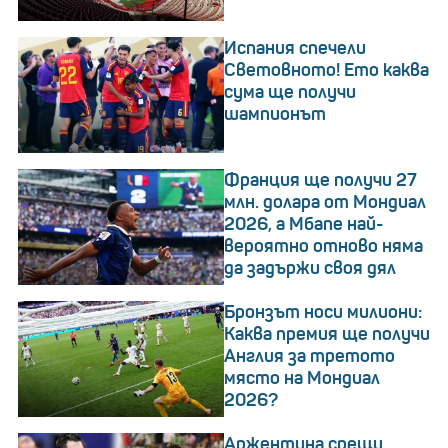
Испания спечели
Световното! Ето каква
сума ще получи
шампионът
Франция ще получи 27
млн. долара от Мондиал
2026, а Мбапе най-
вероятно отново няма
да задържи своя дял
Бронзът носи милиони:
Каква премия ще получи
Англия за третото
място на Мондиал
2026?
Аржентина срещу