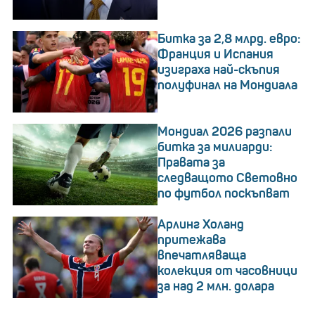
Битка за 2,8 млрд. евро:
Франция и Испания
изиграха най-скъпия
полуфинал на Мондиала
Мондиал 2026 разпали
битка за милиарди:
Правата за
следващото Световно
по футбол поскъпват
Арлинг Холанд
притежава
впечатляваща
колекция от часовници
за над 2 млн. долара