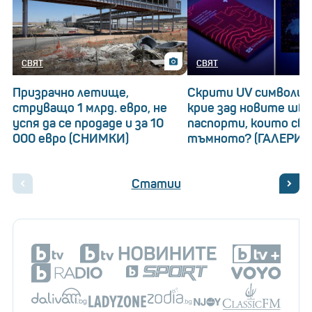
СВЯТ
СВЯТ
Призрачно летище,
Скрити UV символи: 
струващо 1 млрд. евро, не
крие зад новите шв
успя да се продаде и за 10
паспорти, които св
000 евро (СНИМКИ)
тъмното? (ГАЛЕРИЯ
Статии