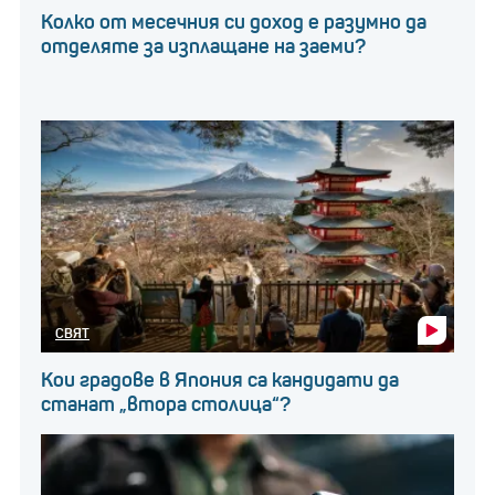
Колко от месечния си доход е разумно да
отделяте за изплащане на заеми?
СВЯТ
Кои градове в Япония са кандидати да
станат „втора столица“?