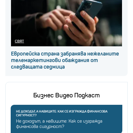
СВЯТ
Европейска страна забранява нежеланите
телемаркетингови обаждания от
следващата седмица
Бизнес Видео Подкаст
НЕ ДОХОДЪТ, А НАВИЦИТЕ: КАК СЕ ИЗГРАЖДА ФИНАНСОВА
СИГУРНОСТ?
Не доходът, а навиците: Как се изгражда
финансова сигурност?