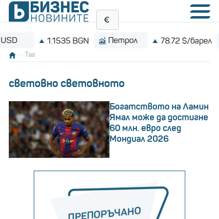
Петрол
Bitcoi
1.1535 BGN
78.72 $/барел
Таг
световно световното
Богатството на Ламин
Ямал може да достигне
60 млн. евро след
Мондиал 2026