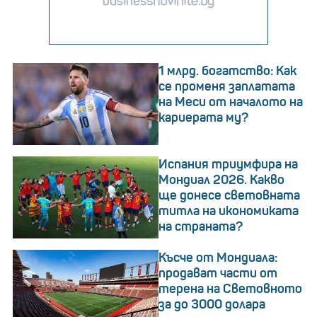
1 млрд. богатство: Как
се променя заплатата
на Меси от началото на
кариерата му?
Испания триумфира на
Мондиал 2026. Какво
ще донесе световната
титла на икономиката
на страната?
Късче от Мондиала:
продават части от
терена на Световното
за до 3000 долара