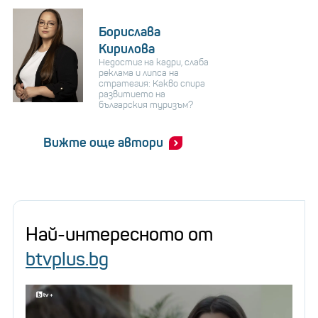
Борислава
Кирилова
Недостиг на кадри, слаба
реклама и липса на
стратегия: Какво спира
развитието на
българския туризъм?
Вижте още автори
Най-интересното от
btvplus.bg