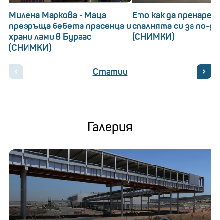
Милена Маркова - Маца
Ето как да пренаред
прегръща бебета прасенца и
спалнята си за по-д
храни лами в Бургас
(СНИМКИ)
(СНИМКИ)
Статии
Галерия