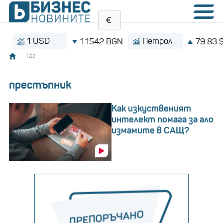
1 USD
Петрол
1.1542 BGN
79.83 $/баре
Таг
престъпник
Как изкуственият
интелект помага за ало
измамите в САЩ?