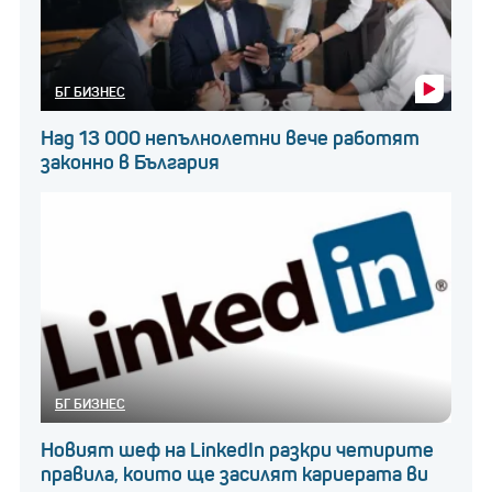
БГ БИЗНЕС
Над 13 000 непълнолетни вече работят
законно в България
БГ БИЗНЕС
Новият шеф на LinkedIn разкри четирите
правила, които ще засилят кариерата ви