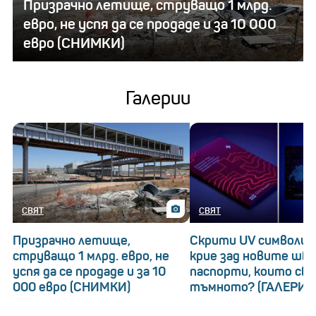
Призрачно летище, струващо 1 млрд.
евро, не успя да се продаде и за 10 000
евро (СНИМКИ)
Галерии
СВЯТ
СВЯТ
Призрачно летище,
Скрити UV символи: 
струващо 1 млрд. евро, не
крие зад новите шв
успя да се продаде и за 10
паспорти, които св
000 евро (СНИМКИ)
тъмното? (ГАЛЕРИЯ