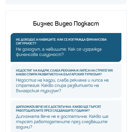
Бизнес Видео Подкаст
НЕ ДОХОДЪТ, А НАВИЦИТЕ: КАК СЕ ИЗГРАЖДА ФИНАНСОВА
СИГУРНОСТ?
Не доходът, а навиците: Как се изгражда
финансова сигурност?
НЕДОСТИГ НА КАДРИ, СЛАБА РЕКЛАМА И ЛИПСА НА СТРАТЕГИЯ:
КАКВО СПИРА РАЗВИТИЕТО НА БЪЛГАРСКИЯ ТУРИЗЪМ?
Недостиг на кадри, слаба реклама и липса на
стратегия: Какво спира развитието на
българския туризъм?
ДИПЛОМАТА ВЕЧЕ НЕ Е ДОСТАТЪЧНА: КАКВО ЩЕ ТЪРСЯТ
РАБОТОДАТЕЛИТЕ ПРЕЗ СЛЕДВАЩИТЕ ГОДИНИ?
Дипломата вече не е достатъчна: Какво ще
търсят работодателите през следващите
години?