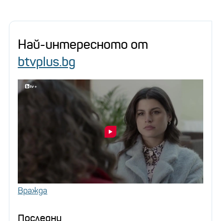
Най-интересното от
btvplus.bg
Вражда
Последни