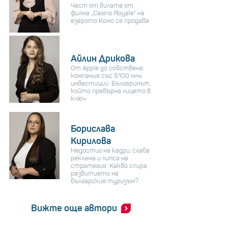
Част от вилата от
филма „Casino Royale“ на
езерото Комо се продава
Айлин Дрикова
От Apple до собствена
компания със $100 млн.
инвестиции: Българинът,
който превърна лицето в
ключ
Борислава
Кирилова
Недостиг на кадри, слаба
реклама и липса на
стратегия: Какво спира
развитието на
българския туризъм?
Вижте още автори