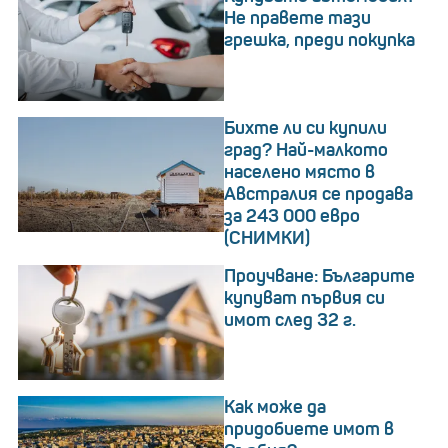
Не правете тази
грешка, преди покупка
Бихте ли си купили
град? Най-малкото
населено място в
Австралия се продава
за 243 000 евро
(СНИМКИ)
Проучване: Българите
купуват първия си
имот след 32 г.
Как може да
придобиете имот в