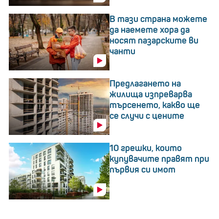
В тази страна можете
да наемете хора да
носят пазарските ви
чанти
Предлагането на
жилища изпреварва
търсенето, какво ще
се случи с цените
10 грешки, които
купувачите правят при
първия си имот