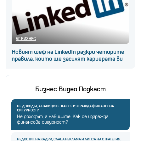
БГ БИЗНЕС
Новият шеф на LinkedIn разкри четирите
правила, които ще засилят кариерата ви
Бизнес Видео Подкаст
НЕ ДОХОДЪТ, А НАВИЦИТЕ: КАК СЕ ИЗГРАЖДА ФИНАНСОВА
СИГУРНОСТ?
Не доходът, а навиците: Как се изгражда
финансова сигурност?
НЕДОСТИГ НА КАДРИ, СЛАБА РЕКЛАМА И ЛИПСА НА СТРАТЕГИЯ: