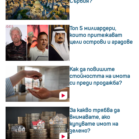
Сърбия?
Топ 5 милиардери,
които притежават
цели острови и градове
Как да повишите
стойността на имота
си преди продажба?
За какво трябва да
внимавате, ако
купувате имот на
зелено?