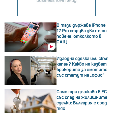
В тази държава iPhone
17 Pro струва два пъти
повече, отколкото в
САЩ
Изгодна сделка или скъп
капан? Какво не казват
брокерите за имотите
със статут на „офис“
Само три държави в ЕС
със спад на жилищните
сделки: България е сред
тях