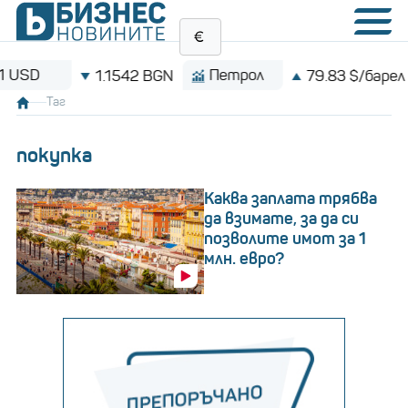
Петрол
Bitc
1.1542 BGN
79.83 $/барел
Таг
покупка
Каква заплата трябва
да взимате, за да си
позволите имот за 1
млн. евро?