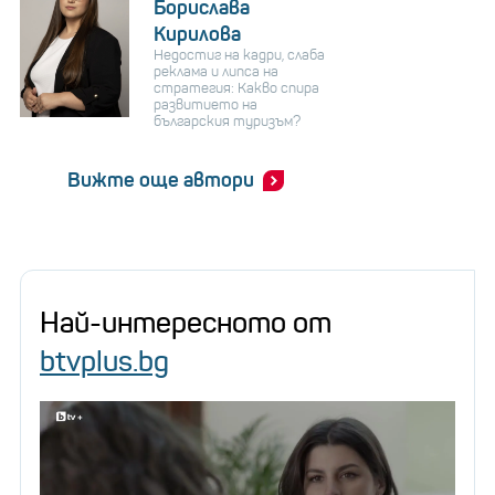
Борислава
Кирилова
Недостиг на кадри, слаба
реклама и липса на
стратегия: Какво спира
развитието на
българския туризъм?
Вижте още автори
Най-интересното от
btvplus.bg