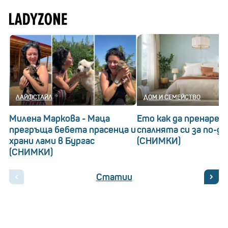
ЛАЙФСТАЙЛ
ДОМ И СЕМЕЙСТВО
Милена Маркова - Маца
Ето как да пренаред
прегръща бебета прасенца и
спалнята си за по-д
храни лами в Бургас
(СНИМКИ)
(СНИМКИ)
Статии