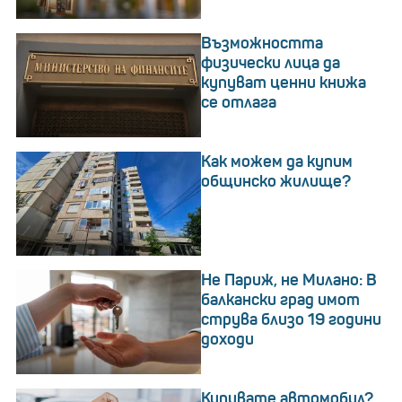
Възможността
физически лица да
купуват ценни книжа
се отлага
Как можем да купим
общинско жилище?
Не Париж, не Милано: В
балкански град имот
струва близо 19 години
доходи
Купувате автомобил?