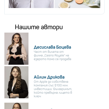
Нашите автори
Десислава Боцева
Част от вилата от
филма „Casino Royale“ на
езерото Комо се продава
Айлин Дрикова
От Apple до собствена
компания със $100 млн.
инвестиции: Българинът,
който превърна лицето в
ключ