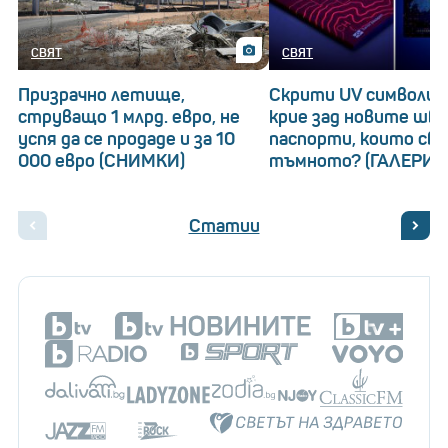
СВЯТ
СВЯТ
Призрачно летище,
Скрити UV символи: 
струващо 1 млрд. евро, не
крие зад новите шв
успя да се продаде и за 10
паспорти, които св
000 евро (СНИМКИ)
тъмното? (ГАЛЕРИЯ
Статии