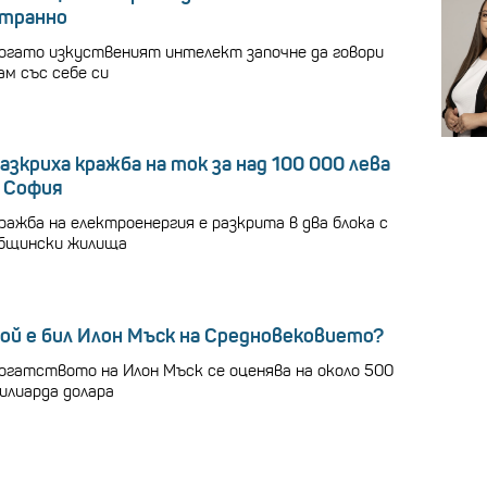
транно
огато изкуственият интелект започне да говори
ам със себе си
азкриха кражба на ток за над 100 000 лева
 София
ражба на електроенергия е разкрита в два блока с
бщински жилища
ой е бил Илон Мъск на Средновековието?
огатството на Илон Мъск се оценява на около 500
илиарда долара