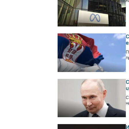
К
С
е
П
п
С
и
С
н
И