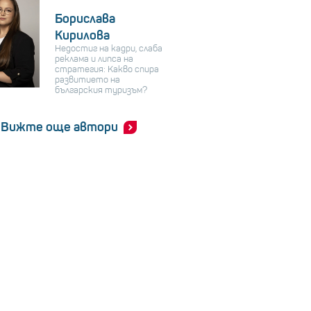
Борислава
Кирилова
Недостиг на кадри, слаба
реклама и липса на
стратегия: Какво спира
развитието на
българския туризъм?
Вижте още автори