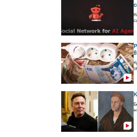
с
К
с
Р
в
К
о
К
Б
м