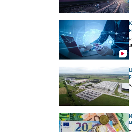
К
н
Б
и
Ш
р
З
И
м