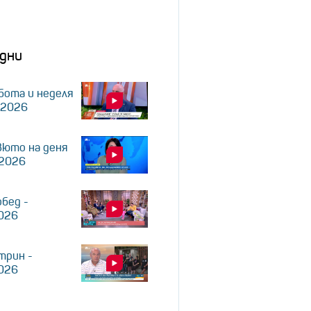
дни
бота и неделя
.2026
юто на деня
.2026
обед -
2026
трин -
2026