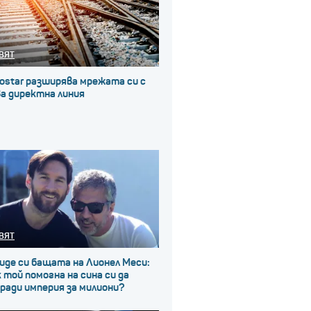
ВЯТ
ostar разширява мрежата си с
а директна линия
ВЯТ
иде си бащата на Лионел Меси:
 той помогна на сина си да
ради империя за милиони?