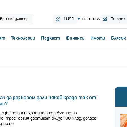
врокалкулатор
ят
Технологии
Пoдкаст
Финанси
Имоти
Блясък
ак да разберем дали някой краде ток от
ас?
агубите от незаконно потребление на
лектроенергия достигат близо 100 млрд. долара
одишно