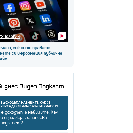
ЕХНОЛОГИИ
ачина, по които правите
чната си информация публична
лайн
Бизнес Видео Подкаст
Е ДОХОДЪТ, А НАВИЦИТЕ: КАК СЕ
ИЗГРАЖДА ФИНАНСОВА СИГУРНОСТ?
Не доходът, а навиците: Как
се изгражда финансова
сигурност?