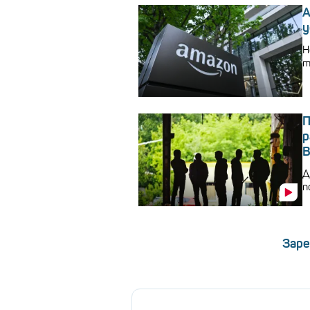
A
у
Н
m
П
р
В
Д
п
Заре