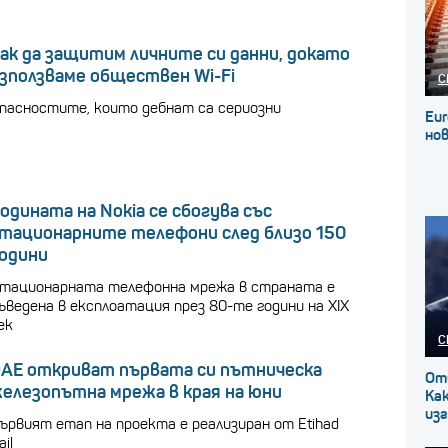
ак да защитим личните си данни, докато
зползваме обществен Wi-Fi
С
пасностите, които дебнат са сериозни
Eur
нов
одината на Nokia се сбогува със
тационарните телефони след близо 150
одини
тационарната телефонна мрежа в страната е
ъведена в експлоатация през 80-те години на XIX
ек
С
АЕ откриват първата си пътническа
От
елезопътна мрежа в края на юни
Как
изг
ървият етап на проекта е реализиран от Etihad
ail