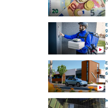
Е
Е
д
о
Д
д
Е
а
б
К
M