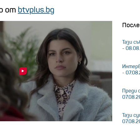
о от
btvplus.bg
После
Тази съ
- 08.08
Интерв
- 07.08
Преди 
07.08.
Тази су
07.08.