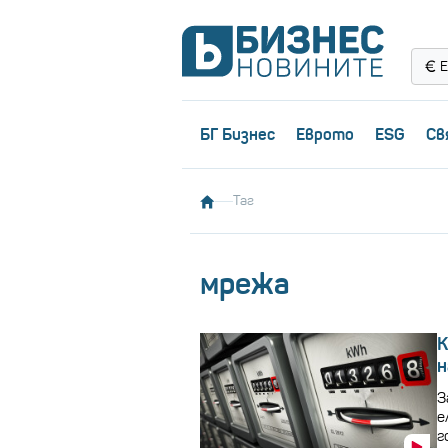
Е
БГ Бизнес
Еврото
ESG
Св
Таг
мрежа
К
н
З
е
г