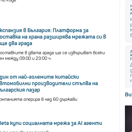
то къде
кспанзия в България: Платформа за
оставка на храна разширява мрежата си в
ще два града
оставките в двата града ще се извършват всеки
ен между 09:00 и 23:00 ч.
дин от най-големите китайски
втомобилни производители стъпва на
ългарския пазар
Ви
омпанията оперира в над 60 държави
eta купи социалната мрежа за AI агенти