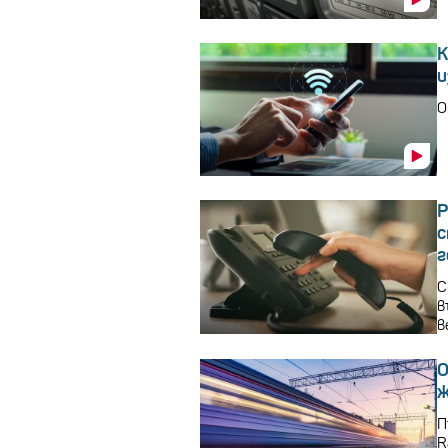
К
и
О
Р
с
г
С
в
в
О
ж
П
R