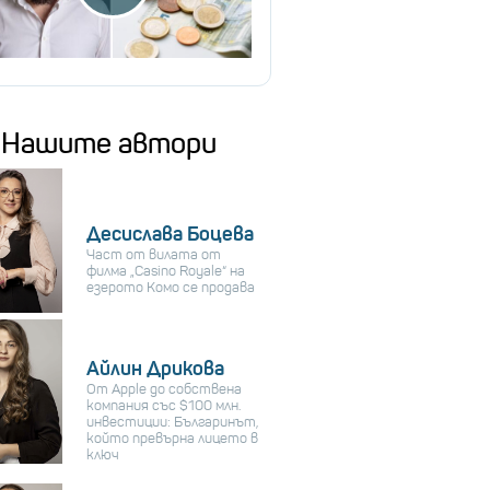
Нашите автори
Десислава Боцева
Част от вилата от
филма „Casino Royale“ на
езерото Комо се продава
Айлин Дрикова
От Apple до собствена
компания със $100 млн.
инвестиции: Българинът,
който превърна лицето в
ключ