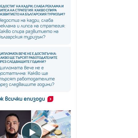
НЕДОСТИГ НА КАДРИ, СЛАБА РЕКЛАМА И
ЛИПСА НА СТРАТЕГИЯ: КАКВО СПИРА
РАЗВИТИЕТО НА БЪЛГАРСКИЯ ТУРИЗЪМ?
Недостиг на кадри, слаба
реклама и липса на стратегия:
Какво спира развитието на
българския туризъм?
ДИПЛОМАТА ВЕЧЕ НЕ Е ДОСТАТЪЧНА:
КАКВО ЩЕ ТЪРСЯТ РАБОТОДАТЕЛИТЕ
ПРЕЗ СЛЕДВАЩИТЕ ГОДИНИ?
Дипломата вече не е
достатъчна: Какво ще
търсят работодателите
през следващите години?
ж всички епизоди