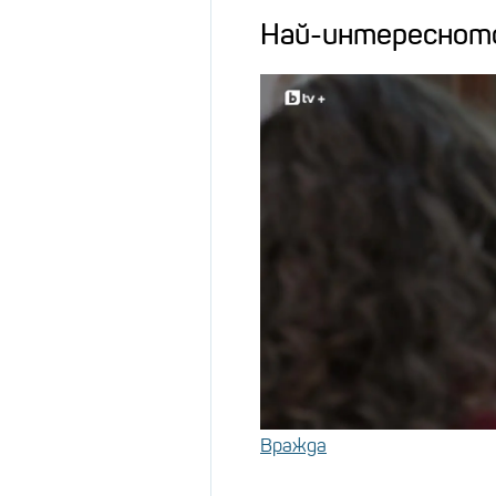
Най-интереснот
Вражда