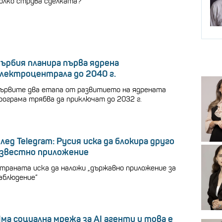
олко струва сделката?
ърбия планира първа ядрена
лектроцентрала до 2040 г.
ървите два етапа от развитието на ядрената
рограма трябва да приключат до 2032 г.
лед Telegram: Русия иска да блокира друго
звестно приложение
траната иска да наложи „държавно приложение за
аблюдение“
ма социална мрежа за AI агенти и това е