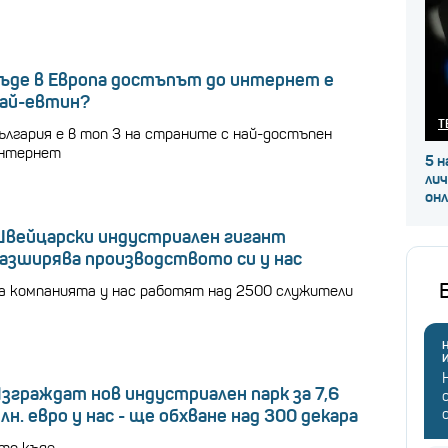
ъде в Европа достъпът до интернет е
ай-евтин?
Т
ългария е в топ 3 на страните с най-достъпен
нтернет
5 н
ли
он
вейцарски индустриален гигант
азширява производството си у нас
а компанията у нас работят над 2500 служители
Н
зграждат нов индустриален парк за 7,6
лн. евро у нас - ще обхване над 300 декара