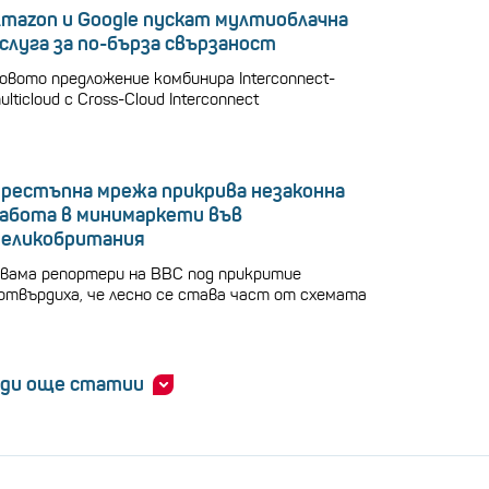
mazon и Google пускат мултиоблачна
слуга за по-бърза свързаност
овото предложение комбинира Interconnect-
ulticloud с Cross-Cloud Interconnect
рестъпна мрежа прикрива незаконна
абота в минимаркети във
еликобритания
вама репортери на BBC под прикритие
отвърдиха, че лесно се става част от схемата
ди още статии