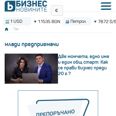
 USD
Петрол
1.1535 BGN
78.72 $/барел
Таг
млади предприемачи
Две момчета, едно име
и един общ старт: Как
се прави бизнес преди
20 г.?