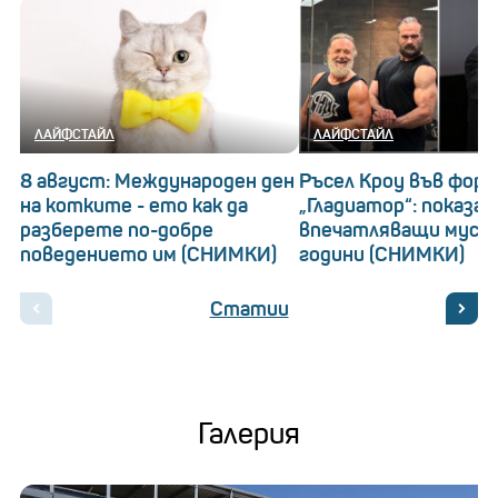
ЛАЙФСТАЙЛ
ЛАЙФСТАЙЛ
8 август: Международен ден
Ръсел Кроу във форм
на котките - ето как да
„Гладиатор“: показа
разберете по-добре
впечатляващи муску
поведението им (СНИМКИ)
години (СНИМКИ)
Статии
Галерия