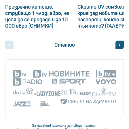
Призрачно летище,
Скрити UV символи: 
струващо 1 млрд. евро, не
крие зад новите шв
успя да се продаде и за 10
паспорти, които св
000 евро (СНИМКИ)
тъмното? (ГАЛЕРИЯ
Статии
За нас
Екип
Политика за поверителност