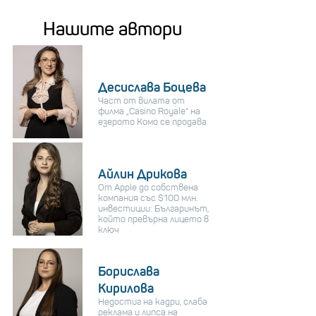
Нашите автори
Десислава Боцева
Част от вилата от
филма „Casino Royale“ на
езерото Комо се продава
Айлин Дрикова
От Apple до собствена
компания със $100 млн.
инвестиции: Българинът,
който превърна лицето в
ключ
Борислава
Кирилова
Недостиг на кадри, слаба
реклама и липса на