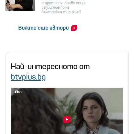
стратегия: Какво спира
развитието на
българския туризъм?
Вижте още автори
Най-интересното от
btvplus.bg