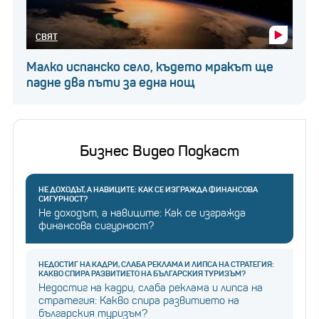
СВЯТ
Малко испанско село, където мракът ще
падне два пъти за една нощ
Бизнес Видео Подкаст
НЕ ДОХОДЪТ, А НАВИЦИТЕ: КАК СЕ ИЗГРАЖДА ФИНАНСОВА
СИГУРНОСТ?
Не доходът, а навиците: Как се изгражда
финансова сигурност?
НЕДОСТИГ НА КАДРИ, СЛАБА РЕКЛАМА И ЛИПСА НА СТРАТЕГИЯ:
КАКВО СПИРА РАЗВИТИЕТО НА БЪЛГАРСКИЯ ТУРИЗЪМ?
Недостиг на кадри, слаба реклама и липса на
стратегия: Какво спира развитието на
българския туризъм?