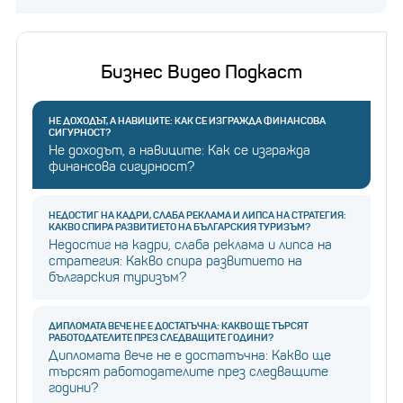
Бизнес Видео Подкаст
НЕ ДОХОДЪТ, А НАВИЦИТЕ: КАК СЕ ИЗГРАЖДА ФИНАНСОВА
СИГУРНОСТ?
Не доходът, а навиците: Как се изгражда
финансова сигурност?
НЕДОСТИГ НА КАДРИ, СЛАБА РЕКЛАМА И ЛИПСА НА СТРАТЕГИЯ:
КАКВО СПИРА РАЗВИТИЕТО НА БЪЛГАРСКИЯ ТУРИЗЪМ?
Недостиг на кадри, слаба реклама и липса на
стратегия: Какво спира развитието на
българския туризъм?
ДИПЛОМАТА ВЕЧЕ НЕ Е ДОСТАТЪЧНА: КАКВО ЩЕ ТЪРСЯТ
РАБОТОДАТЕЛИТЕ ПРЕЗ СЛЕДВАЩИТЕ ГОДИНИ?
Дипломата вече не е достатъчна: Какво ще
търсят работодателите през следващите
години?