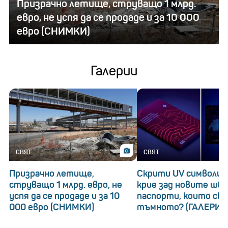
Призрачно летище, струващо 1 млрд.
евро, не успя да се продаде и за 10 000
евро (СНИМКИ)
Галерии
СВЯТ
СВЯТ
Призрачно летище,
Скрити UV символи: 
струващо 1 млрд. евро, не
крие зад новите шв
успя да се продаде и за 10
паспорти, които св
000 евро (СНИМКИ)
тъмното? (ГАЛЕРИЯ