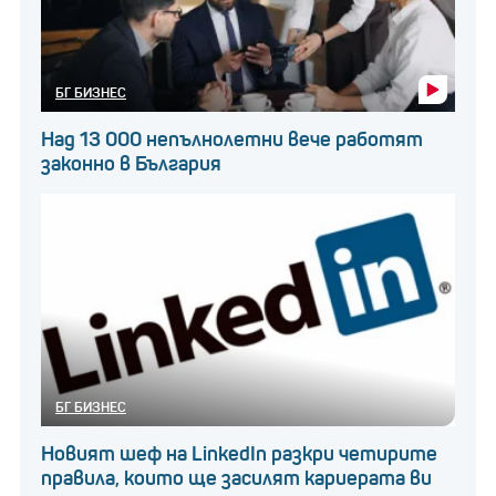
БГ БИЗНЕС
Над 13 000 непълнолетни вече работят
законно в България
БГ БИЗНЕС
Новият шеф на LinkedIn разкри четирите
правила, които ще засилят кариерата ви