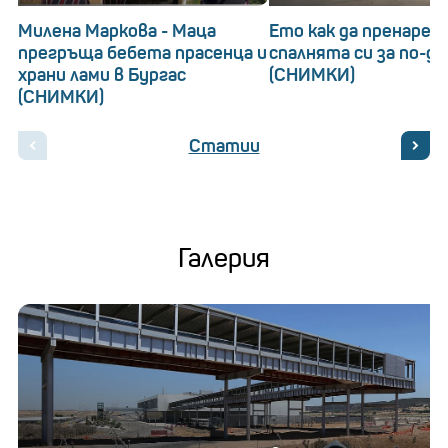
Милена Маркова - Маца
Ето как да пренаред
прегръща бебета прасенца и
спалнята си за по-д
храни лами в Бургас
(СНИМКИ)
(СНИМКИ)
Статии
Галерия