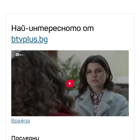
Най-интересното от
btvplus.bg
Вражда
Последни