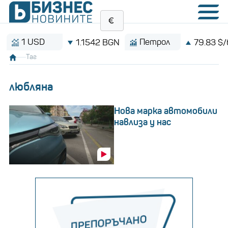
 USD
Петрол
1.1542 BGN
79.83 $/барел
Таг
любляна
Нова марка автомобили
навлиза у нас