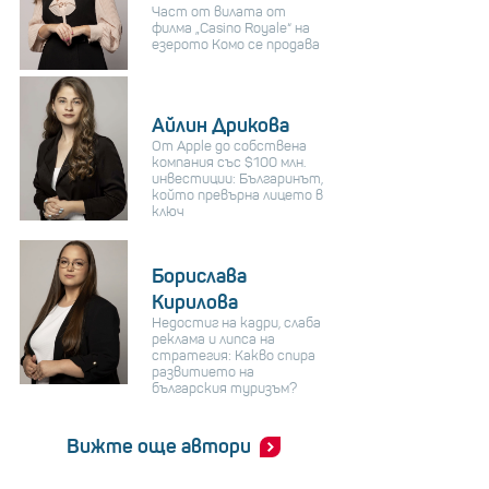
Част от вилата от
филма „Casino Royale“ на
езерото Комо се продава
Айлин Дрикова
От Apple до собствена
компания със $100 млн.
инвестиции: Българинът,
който превърна лицето в
ключ
Борислава
Кирилова
Недостиг на кадри, слаба
реклама и липса на
стратегия: Какво спира
развитието на
българския туризъм?
Вижте още автори