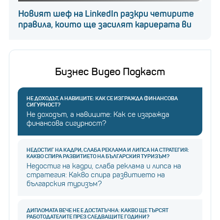
Новият шеф на LinkedIn разкри четирите
правила, които ще засилят кариерата ви
Бизнес Видео Подкаст
НЕ ДОХОДЪТ, А НАВИЦИТЕ: КАК СЕ ИЗГРАЖДА ФИНАНСОВА
СИГУРНОСТ?
Не доходът, а навиците: Как се изгражда
финансова сигурност?
НЕДОСТИГ НА КАДРИ, СЛАБА РЕКЛАМА И ЛИПСА НА СТРАТЕГИЯ:
КАКВО СПИРА РАЗВИТИЕТО НА БЪЛГАРСКИЯ ТУРИЗЪМ?
Недостиг на кадри, слаба реклама и липса на
стратегия: Какво спира развитието на
българския туризъм?
ДИПЛОМАТА ВЕЧЕ НЕ Е ДОСТАТЪЧНА: КАКВО ЩЕ ТЪРСЯТ
РАБОТОДАТЕЛИТЕ ПРЕЗ СЛЕДВАЩИТЕ ГОДИНИ?