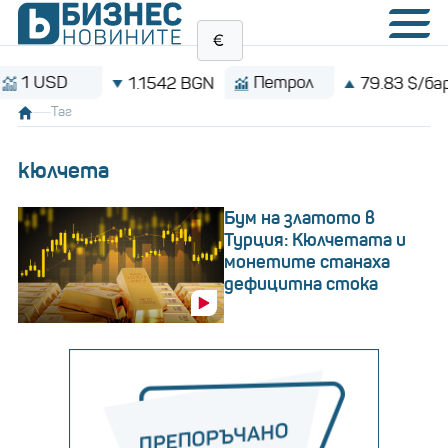
D
Петрол
B
1.1542 BGN
79.83 $/барел
Таг
кюлчета
Бум на златото в
Турция: Кюлчетата и
монетите станаха
дефицитна стока