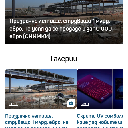
Призрачно летище, струващо 1 млрд.
евро, не успя да се продаде и за 10 000
евро (СНИМКИ)
Галерии
СВЯТ
СВЯТ
Призрачно летище,
Скрити UV символи: 
струващо 1 млрд. евро, не
крие зад новите шв