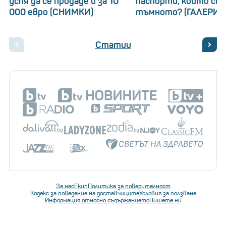
успя да се продаде и за 10
паспорти, които св
000 евро (СНИМКИ)
тъмното? (ГАЛЕРИЯ
Статии
За нас
Екип
Политика за поверителност
Кодекс за поведение на доставчиците
Условия за ползване
Информация относно съдържанието
Пишете ни
Последвайте ни