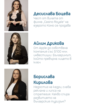
Десислава Боцева
Част от вилата от
филма „Casino Royale“ на
езерото Комо се продава
Айлин Дрикова
От Apple до собствена
компания със $100 млн.
инвестиции: Българинът,
който превърна лицето в
ключ
Борислава
Кирилова
Недостиг на кадри, слаба
реклама и липса на
стратегия: Какво спира
развитието на
българския туризъм?