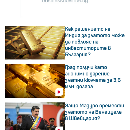
Как решението на
Индия за златото може
да повлияе на
инвеститорите в
България?
Град получи като
анонимно дарение
златни кюлчета за 3,6
млн. долара
Защо Мадуро премести
златото на Венецуела
в Швейцария?