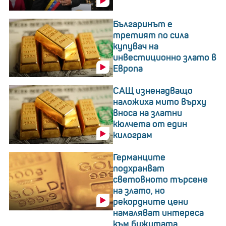
Българинът е
третият по сила
купувач на
инвестиционно злато в
Европа
САЩ изненадващо
наложиха мито върху
вноса на златни
кюлчета от един
килограм
Германците
подхранват
световното търсене
на злато, но
рекордните цени
намаляват интереса
към бижутата