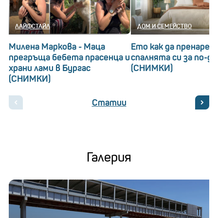
ЛАЙФСТАЙЛ
ДОМ И СЕМЕЙСТВО
Милена Маркова - Маца
Ето как да пренаред
прегръща бебета прасенца и
спалнята си за по-д
храни лами в Бургас
(СНИМКИ)
(СНИМКИ)
Статии
Галерия