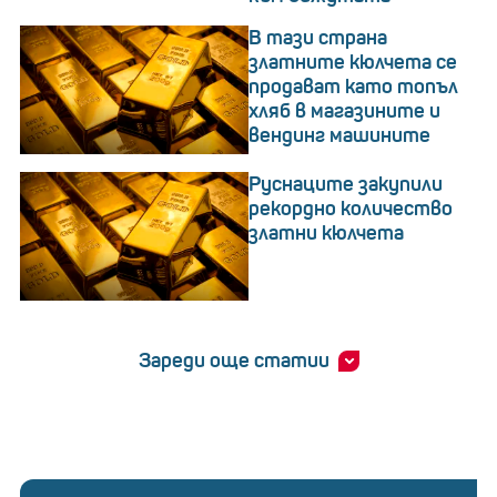
В тази страна
златните кюлчета се
продават като топъл
хляб в магазините и
вендинг машините
Руснаците закупили
рекордно количество
златни кюлчета
Зареди още статии