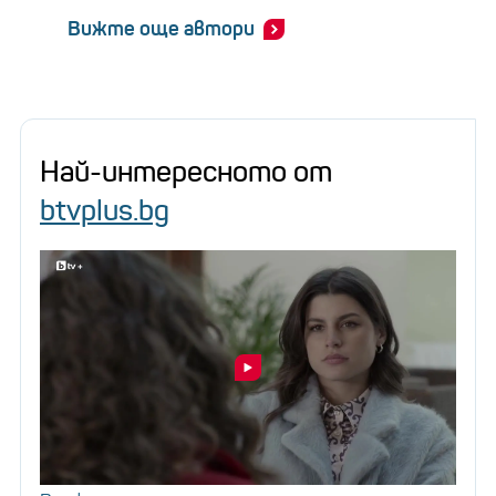
Вижте още автори
Най-интересното от
btvplus.bg