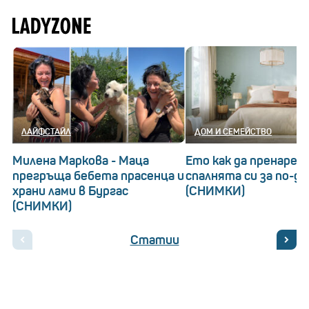
ЛАЙФСТАЙЛ
ДОМ И СЕМЕЙСТВО
Милена Маркова - Маца
Ето как да пренаред
прегръща бебета прасенца и
спалнята си за по-д
храни лами в Бургас
(СНИМКИ)
(СНИМКИ)
Статии