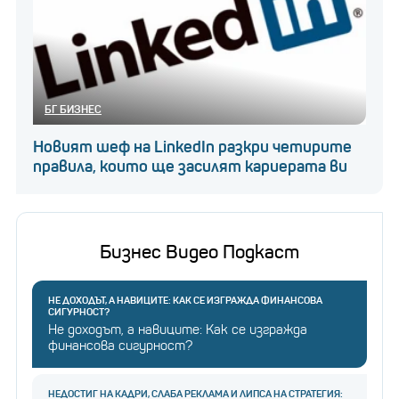
БГ БИЗНЕС
Новият шеф на LinkedIn разкри четирите
правила, които ще засилят кариерата ви
Бизнес Видео Подкаст
НЕ ДОХОДЪТ, А НАВИЦИТЕ: КАК СЕ ИЗГРАЖДА ФИНАНСОВА
СИГУРНОСТ?
Не доходът, а навиците: Как се изгражда
финансова сигурност?
НЕДОСТИГ НА КАДРИ, СЛАБА РЕКЛАМА И ЛИПСА НА СТРАТЕГИЯ: