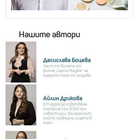
Нашите автори
Десислава Боцева
Част от вилата от
филма „Casino Royale“ на
езерото Комо се продава
Айлин Дрикова
От Apple до собствена
компания със $100 млн.
инвестиции: Българинът,
който превърна лицето в
ключ