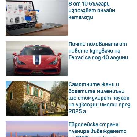
8 от 10 българи
използват онлайн
каталози
Почти половината от
новите купувачи на
Ferrari са под 40 години
Самотните жени и
богатите милениъли
ще стимулират пазара
на луксозни имоти през
2025 г.
Европейска страна
планира въвеждането