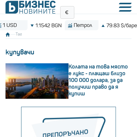
Петрол
Bit
1.1542 BGN
79.83 $/барел
Таг
купувачи
Колата на това място
е лукс - плащаш близо
100 000 долара, за да
получиш право да я
купиш