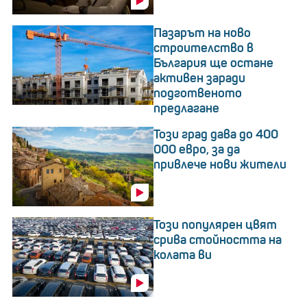
Пазарът на ново
строителство в
България ще остане
активен заради
подготвеното
предлагане
Този град дава до 400
000 евро, за да
привлече нови жители
Този популярен цвят
срива стойността на
колата ви