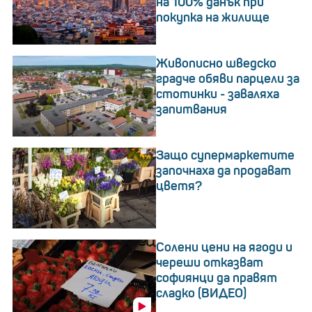
на 100% данък при
покупка на жилище
Живописно шведско
градче обяви парцели за
стотинки - заваляха
запитвания
Защо супермаркетите
започнаха да продават
цветя?
Солени цени на ягоди и
череши отказват
софиянци да правят
сладко (ВИДЕО)