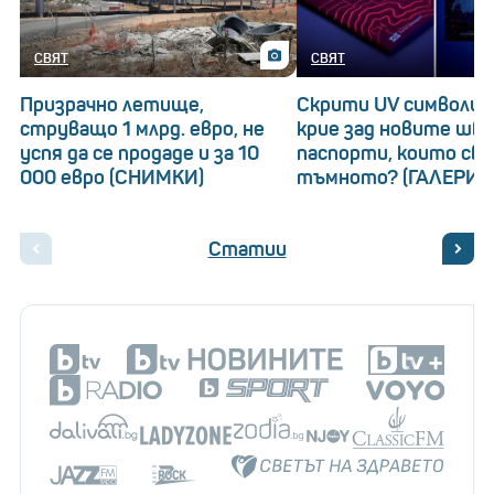
СВЯТ
СВЯТ
Призрачно летище,
Скрити UV символи: 
струващо 1 млрд. евро, не
крие зад новите шв
успя да се продаде и за 10
паспорти, които св
000 евро (СНИМКИ)
тъмното? (ГАЛЕРИЯ
Статии