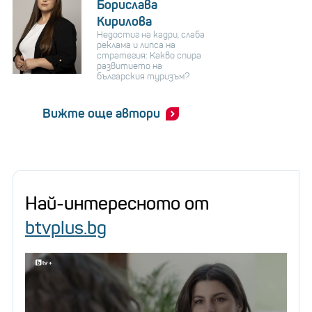
Борислава
Кирилова
Недостиг на кадри, слаба
реклама и липса на
стратегия: Какво спира
развитието на
българския туризъм?
Вижте още автори
Най-интересното от
btvplus.bg