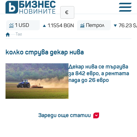
1 USD
Петрол
1.1554 BGN
76.23 $/баре
Таг
колко струва декар нива
Декар нива се търгува
за 842 евро, а рентата
пада до 26 евро
Зареди още статии