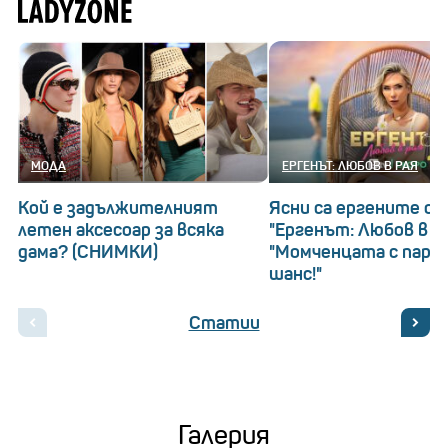
МОДА
ЕРГЕНЪТ: ЛЮБОВ В РАЯ
Кой е задължителният
Ясни са ергените о
летен аксесоар за всяка
"Ергенът: Любов в ра
дама? (СНИМКИ)
"Момченцата с пари
шанс!"
Статии
Галерия