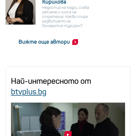
Кирилова
Недостиг на кадри, слаба
реклама и липса на
стратегия: Какво спира
развитието на
българския туризъм?
Вижте още автори
Най-интересното от
btvplus.bg