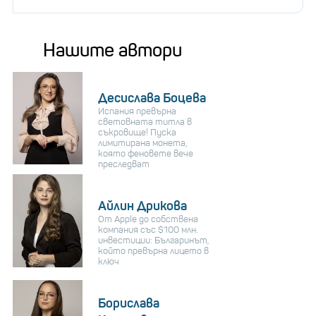
Нашите автори
Десислава Боцева
Испания превърна
световната титла в
съкровище! Пуска
лимитирана монета,
която феновете вече
преследват
Айлин Дрикова
От Apple до собствена
компания със $100 млн.
инвестиции: Българинът,
който превърна лицето в
ключ
Борислава