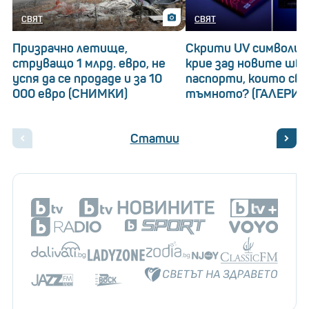
СВЯТ
СВЯТ
Призрачно летище,
Скрити UV символи: 
струващо 1 млрд. евро, не
крие зад новите шв
успя да се продаде и за 10
паспорти, които св
000 евро (СНИМКИ)
тъмното? (ГАЛЕРИЯ
Статии