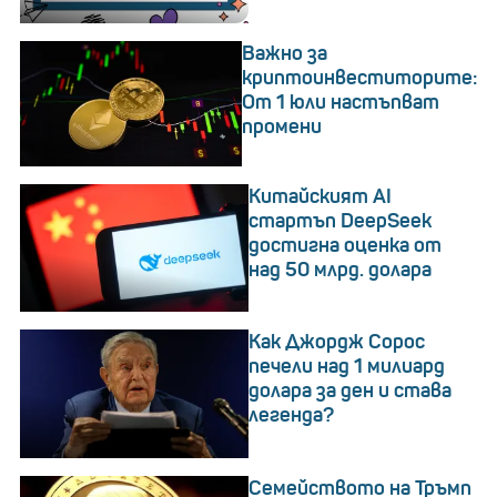
Важно за
криптоинвеститорите:
От 1 юли настъпват
промени
Китайският AI
стартъп DeepSeek
достигна оценка от
над 50 млрд. долара
Как Джордж Сорос
печели над 1 милиард
долара за ден и става
легенда?
Семейството на Тръмп