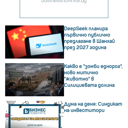
DeepSeek планира
първично публично
предлагане в Шанхай
през 2027 година
Какво е "зомби еднорог",
ново митично
"животно" в
Силициевата долина
Дума на деня: Синдикат
на инвеститори