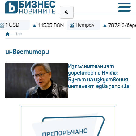
Петрол
Bit
1.1535 BGN
78.72 $/барел
Таг
инвеститори
Изпълнителният
директор на Nvidia:
Бумът на изкуствения
интелект едва започва