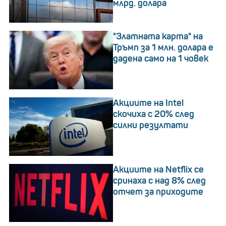
млрд. долара
"Златната карта" на
Тръмп за 1 млн. долара е
дадена само на 1 човек
Акциите на Intel
скочиха с 20% след
силни резултати
Акциите на Netflix се
сринаха с над 8% след
отчет за приходите