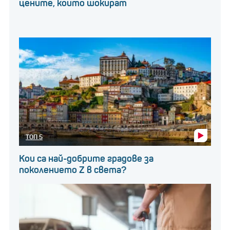
цените, които шокират
ТОП 5
Кои са най-добрите градове за
поколението Z в света?