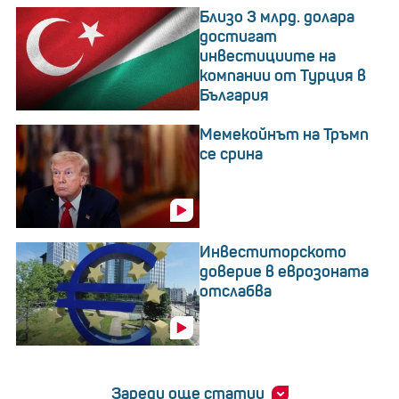
Близо 3 млрд. долара
достигат
инвестициите на
компании от Турция в
България
Мемекойнът на Тръмп
се срина
Инвеститорското
доверие в еврозоната
отслабва
Зареди още статии