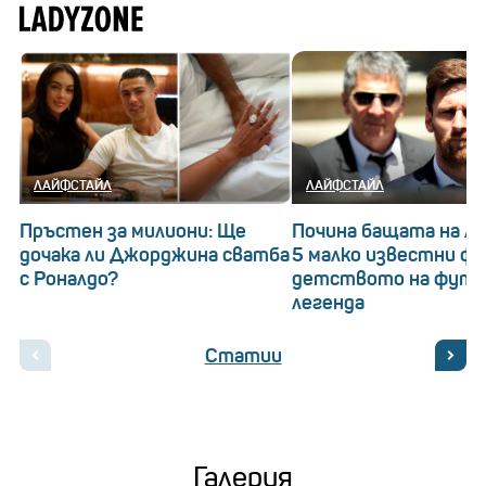
ЛАЙФСТАЙЛ
ЛАЙФСТАЙЛ
Пръстен за милиони: Ще
Почина бащата на Ле
дочака ли Джорджина сватба
5 малко известни ф
с Роналдо?
детството на футб
легенда
Статии
Галерия