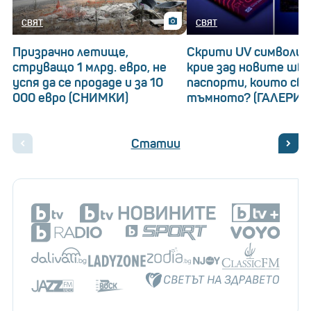
СВЯТ
СВЯТ
Призрачно летище,
Скрити UV символи: 
струващо 1 млрд. евро, не
крие зад новите шв
успя да се продаде и за 10
паспорти, които св
000 евро (СНИМКИ)
тъмното? (ГАЛЕРИЯ
Статии