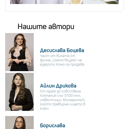
Нашите автори
Десислава Боцева
Част от вилата от
филма „Casino Royale“ на
езерото Комо се продава
Айлин Дрикова
От Apple до собствена
компания със $100 млн.
инвестиции: Българинът,
който превърна лицето в
ключ
Борислава