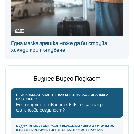
СВЯТ
Една малка грешка може да ви струва
хиляди при пътуване
Бизнес Видео Подкаст
НЕ ДОХОДЪТ, А НАВИЦИТЕ: КАК СЕ ИЗГРАЖДА ФИНАНСОВА
СИГУРНОСТ?
Не доходът, а навиците: Как се изгражда
финансова сигурност?
НЕДОСТИГ НА КАДРИ, СЛАБА РЕКЛАМА И ЛИПСА НА СТРАТЕГИЯ:
КАКВО СПИРА РАЗВИТИЕТО НА БЪЛГАРСКИЯ ТУРИЗЪМ?