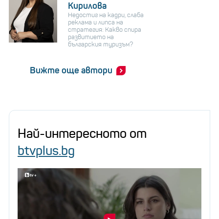
Кирилова
Недостиг на кадри, слаба
реклама и липса на
стратегия: Какво спира
развитието на
българския туризъм?
Вижте още автори
Най-интересното от
btvplus.bg