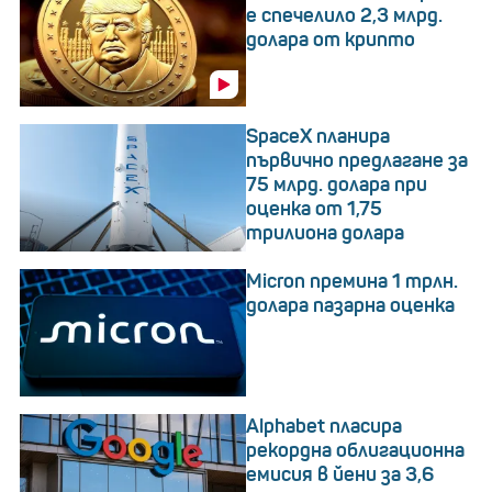
е спечелило 2,3 млрд.
долара от крипто
SpaceX планира
първично предлагане за
75 млрд. долара при
оценка от 1,75
трилиона долара
Micron премина 1 трлн.
долара пазарна оценка
Alphabet пласира
рекордна облигационна
емисия в йени за 3,6