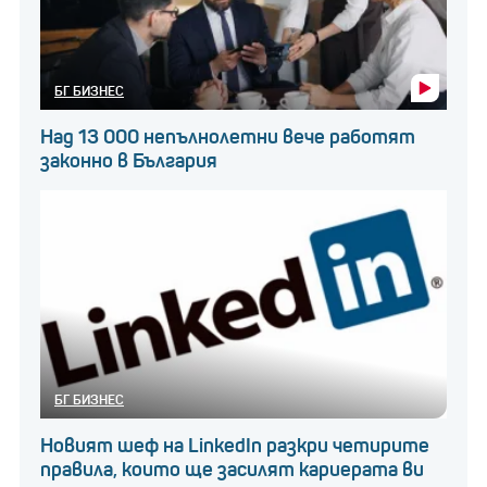
БГ БИЗНЕС
Над 13 000 непълнолетни вече работят
законно в България
БГ БИЗНЕС
Новият шеф на LinkedIn разкри четирите
правила, които ще засилят кариерата ви