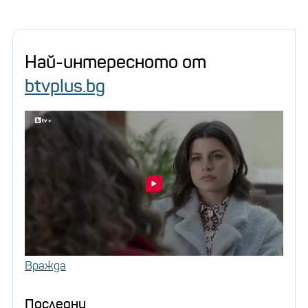
Най-интересното от
btvplus.bg
Вражда
Последни