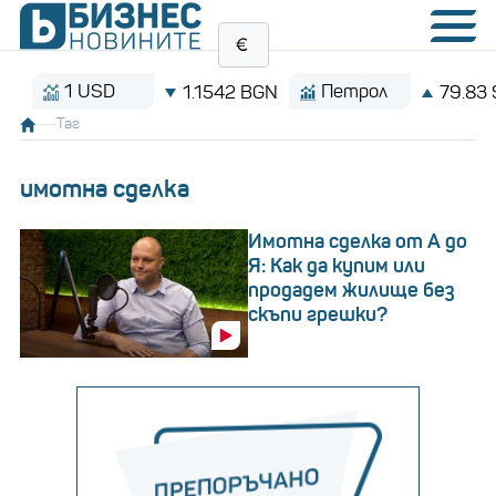
1 USD
Петрол
1.1542 BGN
79.83 $/баре
Таг
имотна сделка
Имотна сделка от А до
Я: Как да купим или
продадем жилище без
скъпи грешки?