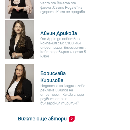
Част от вилата от
филма „Casino Royale“ на
езерото Комо се продава
Айлин Дрикова
От Apple до собствена
компания със $100 млн.
инвестиции: Българинът,
който превърна лицето в
ключ
Борислава
Кирилова
Недостиг на кадри, слаба
реклама и липса на
стратегия: Какво спира
развитието на
българския туризъм?
Вижте още автори