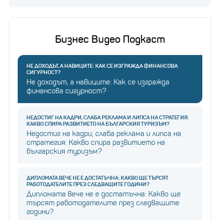
Бизнес Видео Подкаст
НЕ ДОХОДЪТ, А НАВИЦИТЕ: КАК СЕ ИЗГРАЖДА ФИНАНСОВА
СИГУРНОСТ?
Не доходът, а навиците: Как се изгражда
финансова сигурност?
НЕДОСТИГ НА КАДРИ, СЛАБА РЕКЛАМА И ЛИПСА НА СТРАТЕГИЯ:
КАКВО СПИРА РАЗВИТИЕТО НА БЪЛГАРСКИЯ ТУРИЗЪМ?
Недостиг на кадри, слаба реклама и липса на
стратегия: Какво спира развитието на
българския туризъм?
ДИПЛОМАТА ВЕЧЕ НЕ Е ДОСТАТЪЧНА: КАКВО ЩЕ ТЪРСЯТ
РАБОТОДАТЕЛИТЕ ПРЕЗ СЛЕДВАЩИТЕ ГОДИНИ?
Дипломата вече не е достатъчна: Какво ще
търсят работодателите през следващите
години?