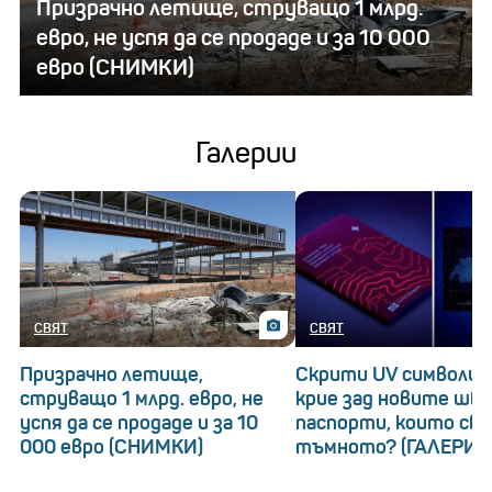
Призрачно летище, струващо 1 млрд.
евро, не успя да се продаде и за 10 000
евро (СНИМКИ)
Галерии
СВЯТ
СВЯТ
Призрачно летище,
Скрити UV символи: 
струващо 1 млрд. евро, не
крие зад новите шв
успя да се продаде и за 10
паспорти, които св
000 евро (СНИМКИ)
тъмното? (ГАЛЕРИЯ