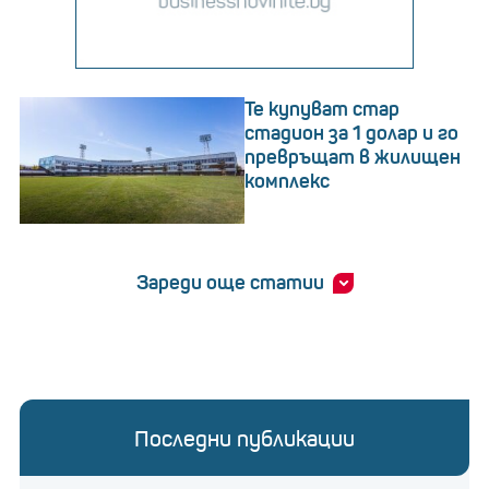
Те купуват стар
стадион за 1 долар и го
превръщат в жилищен
комплекс
Зареди още статии
Последни публикации