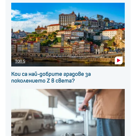
ТОП 5
Кои са най-добрите градове за
поколението Z в света?