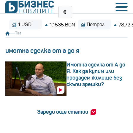
1 USD
Петрол
1.1535 BGN
78.72 $/бар
Таг
имотна сделка от а до я
Имотна сделка от А до
Я: Как да купим или
продадем жилище без
скъпи грешки?
Зареди още статии