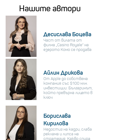
Нашите автори
Десислава Боцева
Част от вилата от
филма „Casino Royale“ на
езерото Комо се продава
Айлин Дрикова
От Apple до собствена
компания със $100 млн.
инвестиции: Българинът,
който превърна лицето в
ключ
Борислава
Кирилова
Недостиг на кадри, слаба
реклама и липса на
стратегия: Какво спира