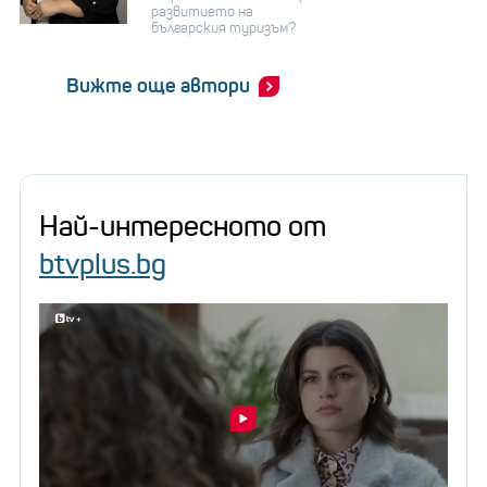
развитието на
българския туризъм?
Вижте още автори
Най-интересното от
btvplus.bg