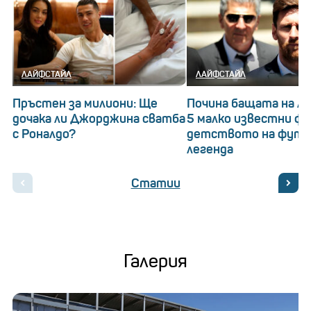
ЛАЙФСТАЙЛ
ЛАЙФСТАЙЛ
Пръстен за милиони: Ще
Почина бащата на Ле
дочака ли Джорджина сватба
5 малко известни ф
с Роналдо?
детството на футб
легенда
Статии
Галерия