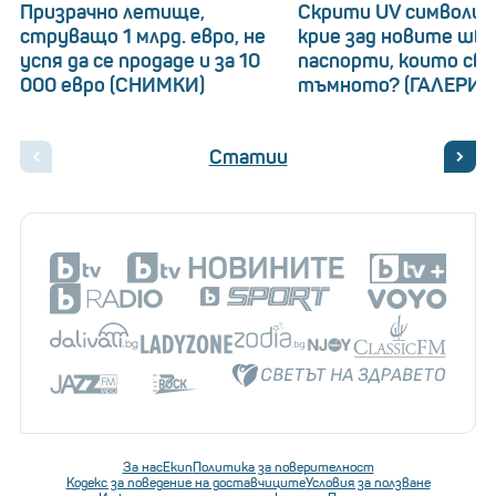
Призрачно летище,
Скрити UV символи: 
струващо 1 млрд. евро, не
крие зад новите шв
успя да се продаде и за 10
паспорти, които св
000 евро (СНИМКИ)
тъмното? (ГАЛЕРИЯ
Статии
За нас
Екип
Политика за поверителност
Кодекс за поведение на доставчиците
Условия за ползване