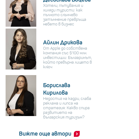
Хотели, пътувания и
хиляди туристи: как
пълното слънчево
затъмнение превръща
небето в бизнес
Айлин Дрикова
От Apple до собствена
компания със $100 млн.
инвестиции: Българинът,
който превърна лицето в
ключ
Борислава
Кирилова
Недостиг на кадри, слаба
реклама и липса на
стратегия: Какво спира
развитието на
българския туризъм?
Вижте още автори