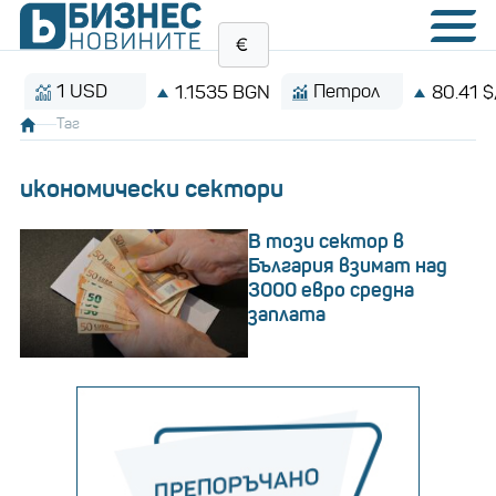
1 USD
Петрол
1.1535 BGN
80.41 $/барел
Таг
икономически сектори
В този сектор в
България взимат над
3000 евро средна
заплата