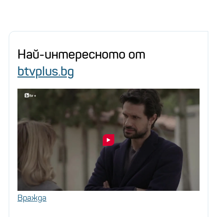
Най-интересното от
btvplus.bg
Вражда