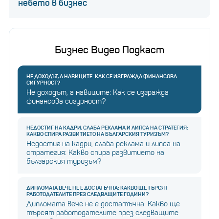
небето в бизнес
Бизнес Видео Подкаст
НЕ ДОХОДЪТ, А НАВИЦИТЕ: КАК СЕ ИЗГРАЖДА ФИНАНСОВА
СИГУРНОСТ?
Не доходът, а навиците: Как се изгражда
финансова сигурност?
НЕДОСТИГ НА КАДРИ, СЛАБА РЕКЛАМА И ЛИПСА НА СТРАТЕГИЯ:
КАКВО СПИРА РАЗВИТИЕТО НА БЪЛГАРСКИЯ ТУРИЗЪМ?
Недостиг на кадри, слаба реклама и липса на
стратегия: Какво спира развитието на
българския туризъм?
ДИПЛОМАТА ВЕЧЕ НЕ Е ДОСТАТЪЧНА: КАКВО ЩЕ ТЪРСЯТ
РАБОТОДАТЕЛИТЕ ПРЕЗ СЛЕДВАЩИТЕ ГОДИНИ?
Дипломата вече не е достатъчна: Какво ще
търсят работодателите през следващите