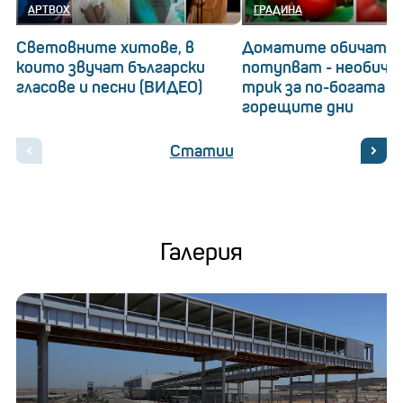
АРТBOX
ГРАДИНА
Световните хитове, в
Доматите обичат да
които звучат български
потупват - необича
гласове и песни (ВИДЕО)
трик за по-богата р
горещите дни
Статии
Галерия