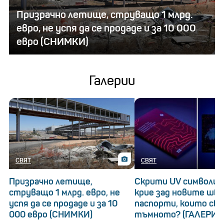
Призрачно летище, струващо 1 млрд.
евро, не успя да се продаде и за 10 000
евро (СНИМКИ)
Галерии
СВЯТ
СВЯТ
Призрачно летище,
Скрити UV символи: 
струващо 1 млрд. евро, не
крие зад новите шв
успя да се продаде и за 10
паспорти, които св
000 евро (СНИМКИ)
тъмното? (ГАЛЕРИЯ