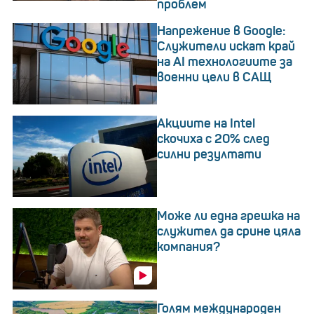
проблем
Напрежение в Google:
Служители искат край
на AI технологиите за
военни цели в САЩ
Акциите на Intel
скочиха с 20% след
силни резултати
Може ли една грешка на
служител да срине цяла
компания?
Голям международен