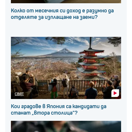
Колко от месечния си доход е разумно да
отделяте за изплащане на заеми?
СВЯТ
Кои градове в Япония са кандидати да
станат „втора столица“?