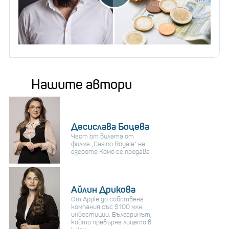
Нашите автори
Десислава Боцева
Част от вилата от
филма „Casino Royale“ на
езерото Комо се продава
Айлин Дрикова
От Apple до собствена
компания със $100 млн.
инвестиции: Българинът,
който превърна лицето в