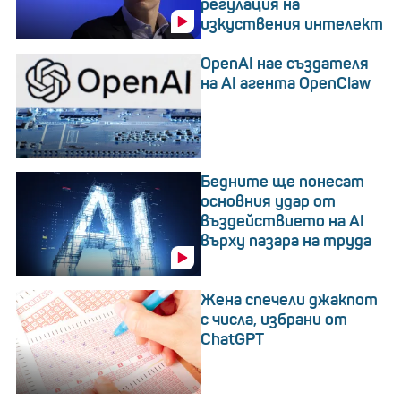
регулация на
изкуствения интелект
OpenAI нае създателя
на AI агента OpenClaw
Бедните ще понесат
основния удар от
въздействието на AI
върху пазара на труда
Жена спечели джакпот
с числа, избрани от
ChatGPT