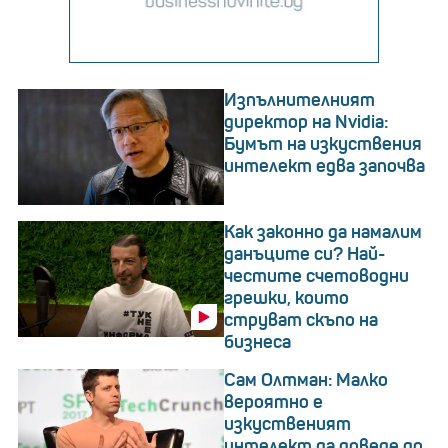
Изпълнителният
директор на Nvidia:
Бумът на изкуствения
интелект едва започва
Как законно да намалим
данъците си? Най-
честите счетоводни
грешки, които
струват скъпо на
бизнеса
Сам Олтман: Малко
вероятно е
изкуственият
интелект да доведе до