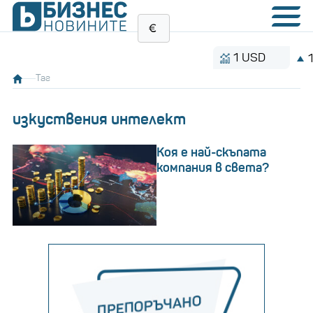
1 USD
1.1535 BG
Таг
изкуствения интелект
Коя е най-скъпата
компания в света?