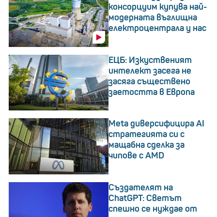
консорцуим купува най-
модерната въглищна
електроцентрала у нас
ЕЦБ: Изкуственият
интелект засега не
засяга съществено
заетостта в Европа
Meta диверсифицира AI
стратегията си с
мащабна сделка за
чипове с AMD
Създателят на
ChatGPT: Светът
спешно се нуждае от