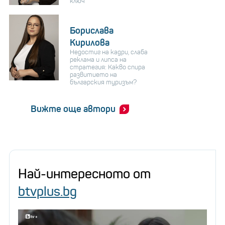
ключ
Борислава
Кирилова
Недостиг на кадри, слаба
реклама и липса на
стратегия: Какво спира
развитието на
българския туризъм?
Вижте още автори
Най-интересното от
btvplus.bg