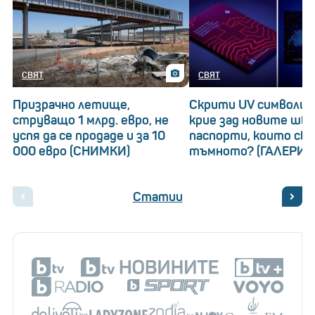
СВЯТ
СВЯТ
Призрачно летище,
Скрити UV символи: 
струващо 1 млрд. евро, не
крие зад новите шв
успя да се продаде и за 10
паспорти, които св
000 евро (СНИМКИ)
тъмното? (ГАЛЕРИЯ
Статии