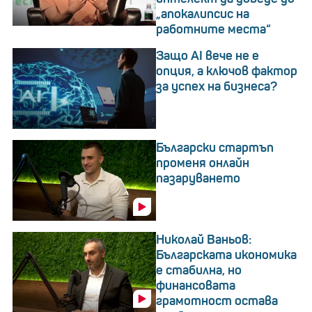
„апокалипсис на
работните места“
Защо AI вече не е
опция, а ключов фактор
за успех на бизнеса?
Български стартъп
променя онлайн
пазаруването
Николай Ваньов:
Българската икономика
е стабилна, но
финансовата
грамотност остава