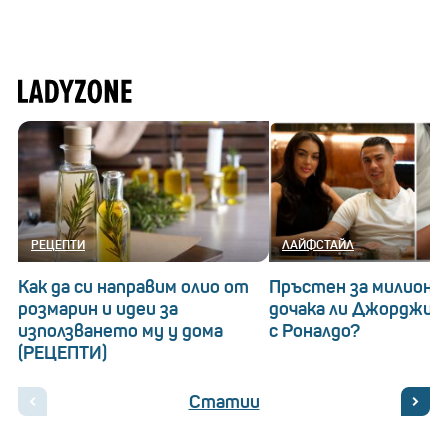
РЕЦЕПТИ
ЛАЙФСТАЙЛ
Как да си направим олио от
Пръстен за милиони
розмарин и идеи за
дочака ли Джорджин
използването му у дома
с Роналдо?
(РЕЦЕПТИ)
Статии