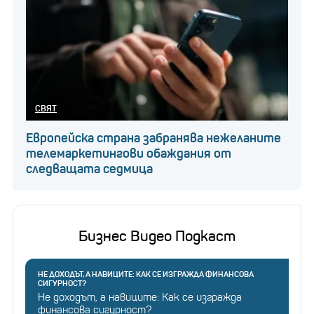
СВЯТ
Европейска страна забранява нежеланите
телемаркетингови обаждания от
следващата седмица
Бизнес Видео Подкаст
НЕ ДОХОДЪТ, А НАВИЦИТЕ: КАК СЕ ИЗГРАЖДА ФИНАНСОВА
СИГУРНОСТ?
Не доходът, а навиците: Как се изгражда
финансова сигурност?