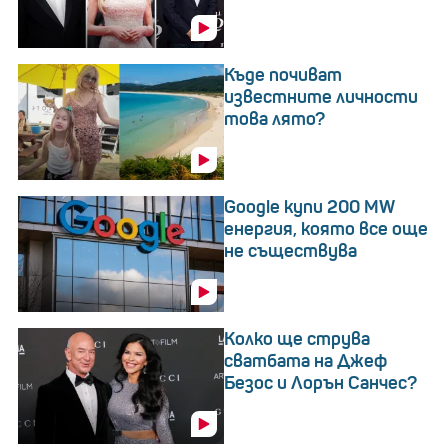
Къде почиват
известните личности
това лято?
Google купи 200 MW
енергия, която все още
не съществува
Колко ще струва
сватбата на Джеф
Безос и Лорън Санчес?