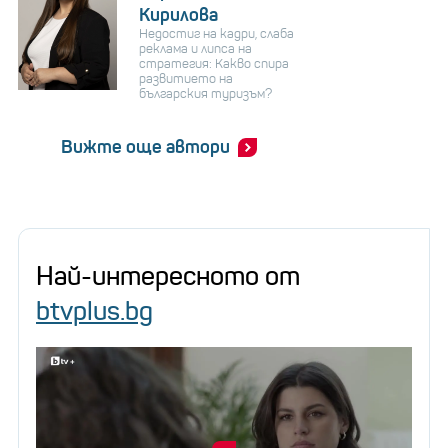
Кирилова
Недостиг на кадри, слаба
реклама и липса на
стратегия: Какво спира
развитието на
българския туризъм?
Вижте още автори
Най-интересното от
btvplus.bg