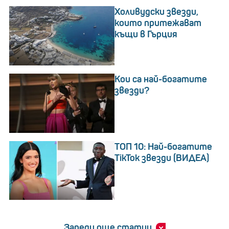
Холивудски звезди,
които притежават
къщи в Гърция
Кои са най-богатите
звезди?
ТОП 10: Най-богатите
TikTok звезди (ВИДЕА)
Зареди още статии