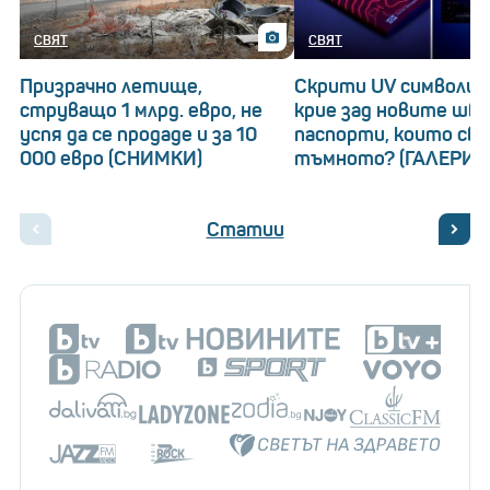
СВЯТ
СВЯТ
Призрачно летище,
Скрити UV символи: 
струващо 1 млрд. евро, не
крие зад новите шв
успя да се продаде и за 10
паспорти, които св
000 евро (СНИМКИ)
тъмното? (ГАЛЕРИЯ
Статии