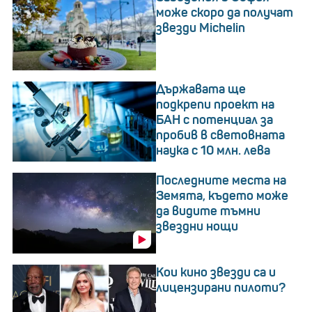
може скоро да получат
звезди Michelin
Държавата ще
подкрепи проект на
БАН с потенциал за
пробив в световната
наука с 10 млн. лева
Последните места на
Земята, където може
да видите тъмни
звездни нощи
Кои кино звезди са и
лицензирани пилоти?