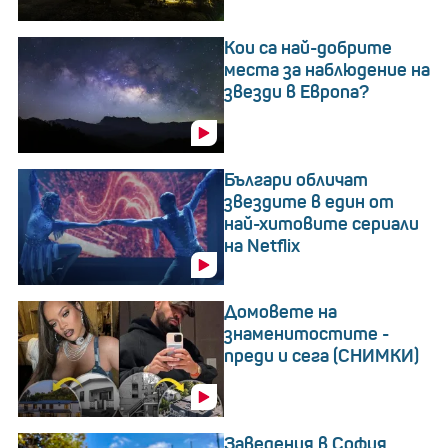
Кои са най-добрите
места за наблюдение на
звезди в Европа?
Българи обличат
звездите в един от
най-хитовите сериали
на Netflix
Домовете на
знаменитостите -
преди и сега (СНИМКИ)
Заведения в София