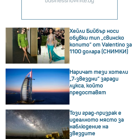
Хейли Бийбър носи
обувки тип „свинско
копито“ от Valentino за
1100 долара (СНИМКИ)
Наричат ​​тези хотели
„7-звездни“ заради
лукса, който
предоставят
Този град-призрак е
идеалното място за
наблюдение на
звездите