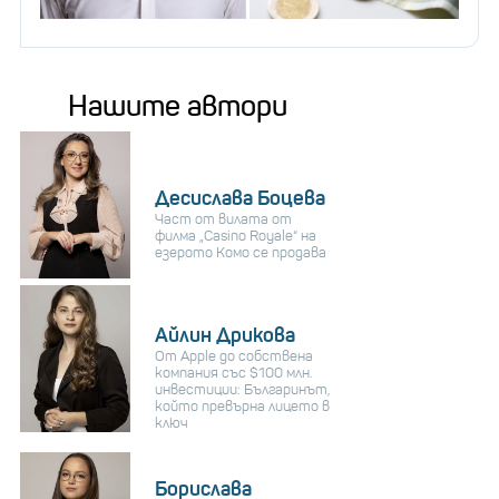
Нашите автори
Десислава Боцева
Част от вилата от
филма „Casino Royale“ на
езерото Комо се продава
Айлин Дрикова
От Apple до собствена
компания със $100 млн.
инвестиции: Българинът,
който превърна лицето в
ключ
Борислава