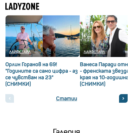
ЛАЙФСТАЙЛ
ЛАЙФСТАЙЛ
Орлин Горанов на 69!
Ванеса Паради отнов
"Годините са само цифра - аз
- френската звезда 
се чувствам на 23"
края на 10-годишна 
(СНИМКИ)
(СНИМКИ)
Статии
Галерия