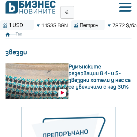
D
Петрол
B
1.1535 BGN
78.72 $/барел
Таг
звезди
Румънските
резервации в 4- и 5-
звездни хотели у нас са
се увеличили с над 30%