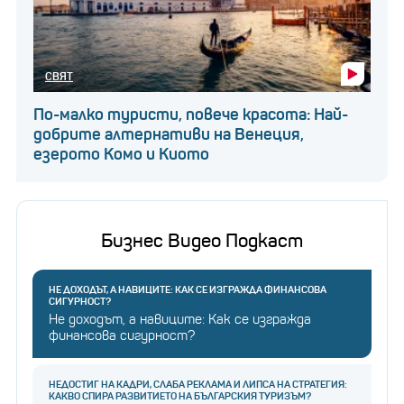
СВЯТ
По-малко туристи, повече красота: Най-
добрите алтернативи на Венеция,
езерото Комо и Киото
Бизнес Видео Подкаст
НЕ ДОХОДЪТ, А НАВИЦИТЕ: КАК СЕ ИЗГРАЖДА ФИНАНСОВА
СИГУРНОСТ?
Не доходът, а навиците: Как се изгражда
финансова сигурност?
НЕДОСТИГ НА КАДРИ, СЛАБА РЕКЛАМА И ЛИПСА НА СТРАТЕГИЯ:
КАКВО СПИРА РАЗВИТИЕТО НА БЪЛГАРСКИЯ ТУРИЗЪМ?