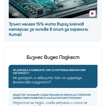
СВЯТ
Тръмп налага 15% мито върху ключов
материал за чипове в опит да ограничи
Китай
Бизнес Видео Подкаст
НЕ ДОХОДЪТ, А НАВИЦИТЕ: КАК СЕ ИЗГРАЖДА ФИНАНСОВА
СИГУРНОСТ?
Не доходът, а навиците: Как се изгражда
финансова сигурност?
НЕДОСТИГ НА КАДРИ, СЛАБА РЕКЛАМА И ЛИПСА НА СТРАТЕГИЯ:
КАКВО СПИРА РАЗВИТИЕТО НА БЪЛГАРСКИЯ ТУРИЗЪМ?
Недостиг на кадри, слаба реклама и липса на