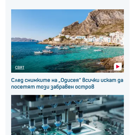
СВЯТ
След снимките на „Одисея“ всички искат да
посетят този забравен остров