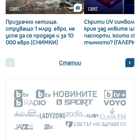
СВЯТ
СВЯТ
Призрачно летище,
Скрити UV символи: 
струващо 1 млрд. евро, не
крие зад новите шв
успя да се продаде и за 10
паспорти, които св
000 евро (СНИМКИ)
тъмното? (ГАЛЕРИЯ
Статии