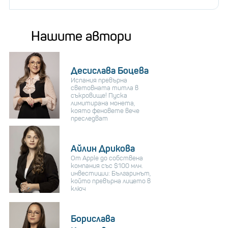
Нашите автори
Десислава Боцева
Испания превърна
световната титла в
съкровище! Пуска
лимитирана монета,
която феновете вече
преследват
Айлин Дрикова
От Apple до собствена
компания със $100 млн.
инвестиции: Българинът,
който превърна лицето в
ключ
Борислава