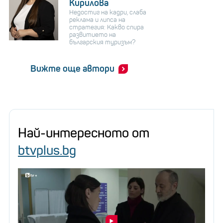
Кирилова
Недостиг на кадри, слаба
реклама и липса на
стратегия: Какво спира
развитието на
българския туризъм?
Вижте още автори
Най-интересното от
btvplus.bg