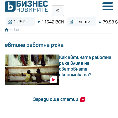
1 USD
Петрол
1.1542 BGN
79.83 $/баре
Таг
евтина работна ръка
Как евтината работна
ръка влияе на
световната
икономиката?
Зареди още статии