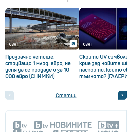
СВЯТ
СВЯТ
Призрачно летище,
Скрити UV символи: 
струващо 1 млрд. евро, не
крие зад новите шв
успя да се продаде и за 10
паспорти, които св
000 евро (СНИМКИ)
тъмното? (ГАЛЕРИЯ
Статии