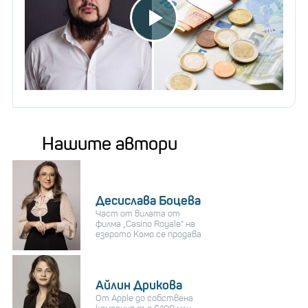
Нашите автори
Десислава Боцева
Част от вилата от
филма „Casino Royale“ на
езерото Комо се продава
Айлин Дрикова
От Apple до собствена