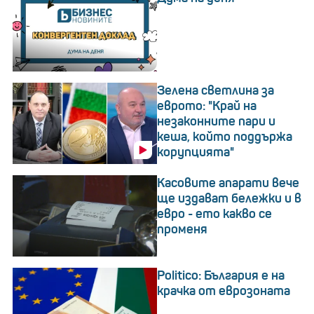
Зелена светлина за
еврото: "Край на
незаконните пари и
кеша, който поддържа
корупцията"
Касовите апарати вече
ще издават бележки и в
евро - ето какво се
променя
Politico: България е на
крачка от еврозоната