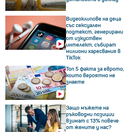
Видеоклипове на деца
със сексуален
подтекст, генерирани
от изкуствен
интелект, събират
милиони харесвания в
TikTok
Топ 5 факта за еврото,
които вероятно не
знаете
Защо мъжете на
ръководни позиции
взимат с 13% повече
от жените у нас?