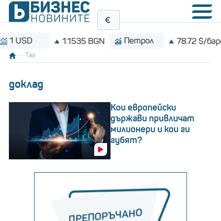
Петрол
Bi
1.1535 BGN
78.72 $/барел
Таг
доклад
Кои европейски
държави привличат
милионери и кои ги
губят?