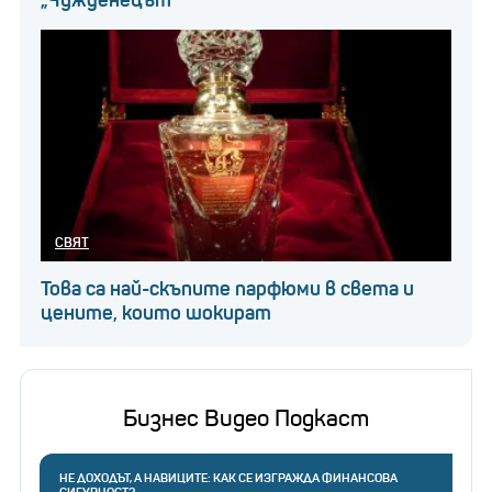
„Чужденецът“
СВЯТ
Това са най-скъпите парфюми в света и
цените, които шокират
Бизнес Видео Подкаст
НЕ ДОХОДЪТ, А НАВИЦИТЕ: КАК СЕ ИЗГРАЖДА ФИНАНСОВА
СИГУРНОСТ?