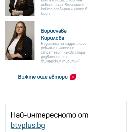
компания със $100 млн.
инвестиции: Българинът,
който превърна лицето в
ключ
Борислава
Кирилова
Недостиг на кадри, слаба
реклама и липса на
стратегия: Какво спира
развитието на
българския туризъм?
Вижте още автори
Най-интересното от
btvplus.bg