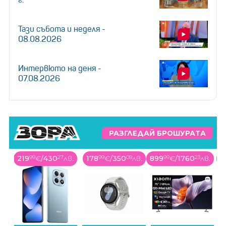
Тази събота и неделя -
08.08.2026
Интервюто на деня -
07.08.2026
РАЗГЛЕДАЙ БРОШУРАТА
в.
178
99
€
/
350
08
лв.
899
99
€
/
1760
23
лв.
795
00
€
/
1554
89
лв.