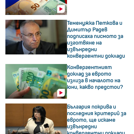
Теменужка Петкова и
Димитър Радев
подписаха писмото за
изготвяне на
извънредни
конвергентни доклади
Конвергентният
доклад за еврото
излиза в началото на
юни, какво предстои?
България покрива и
последния критерий за
еврото, ще искаме
извънредни
конвергентни доклади