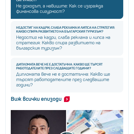
Не доходът, а навиците: Как се изгражда
финансова сигурност?
НЕДОСТИГ НА КАДРИ, СЛАБА РЕКЛАМА И ЛИПСА НА СТРАТЕГИЯ:
КАКВО СПИРА РАЗВИТИЕТО НА БЪЛГАРСКИЯ ТУРИЗЪМ?
Недостиг на кадри, слаба реклама и липса на
стратегия: Какво спира развитието на
българския туризъм?
ДИПЛОМАТА ВЕЧЕ НЕ Е ДОСТАТЪЧНА: КАКВО ЩЕ ТЪРСЯТ
РАБОТОДАТЕЛИТЕ ПРЕЗ СЛЕДВАЩИТЕ ГОДИНИ?
Дипломата вече не е достатъчна: Какво ще
търсят работодателите през следващите
години?
Виж всички епизоди