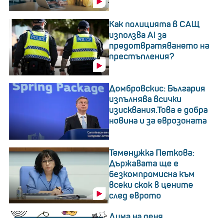
Как полицията в САЩ
използва AI за
предотвратяването на
престъпления?
Домбровскис: България
изпълнява всички
изисквания.Това е добра
новина и за еврозоната
Теменужка Петкова:
Държавата ще е
безкомпромисна към
всеки скок в цените
след еврото
Дума на деня