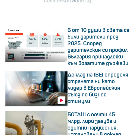
6 от 10 души в света са
били дарители през
2025. Според
дарителския си профил
България принадлежи
към богатите държави
Доклад на IBEI определя
страната ни като
лидер в Европейския
съюз по бизнес
стимули
БОТАШ с почти 45
млрд. лири загуба и
одитни нарушения,
установени в доклад