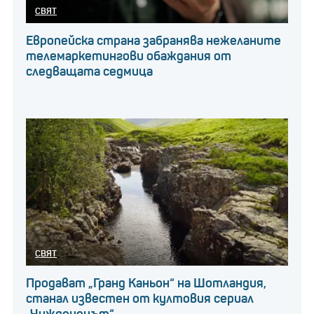
СВЯТ
Европейска страна забранява нежеланите
телемаркетингови обаждания от
следващата седмица
СВЯТ
Продават „Гранд Каньон“ на Шотландия,
станал известен от култовия сериал