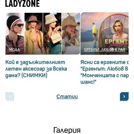
МОДА
ЕРГЕНЪТ: ЛЮБОВ В РАЯ
Кой е задължителният
Ясни са ергените о
летен аксесоар за всяка
"Ергенът: Любов в ра
дама? (СНИМКИ)
"Момченцата с пари
шанс!"
Статии
Галерия