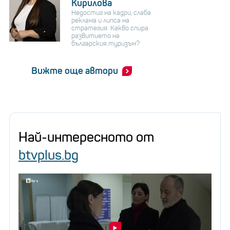
Кирилова
Недостиг на кадри, слаба
реклама и липса на
стратегия: Какво спира
развитието на
българския туризъм?
Вижте още автори
Най-интересното от
btvplus.bg