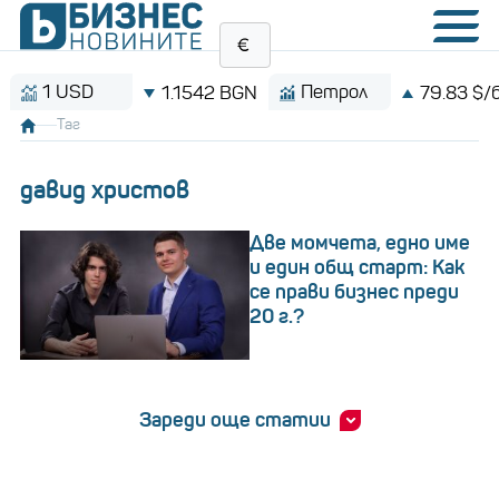
 USD
Петрол
1.1542 BGN
79.83 $/барел
Таг
давид христов
Две момчета, едно име
и един общ старт: Как
се прави бизнес преди
20 г.?
Зареди още статии