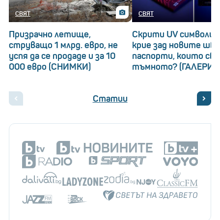
СВЯТ
СВЯТ
Призрачно летище,
Скрити UV символи: 
струващо 1 млрд. евро, не
крие зад новите шв
успя да се продаде и за 10
паспорти, които св
000 евро (СНИМКИ)
тъмното? (ГАЛЕРИЯ
Статии