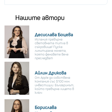
Нашите автори
Десислава Боцева
Испания превърна
световната титла в
съкровище! Пуска
лимитирана монета,
която феновете вече
преследват
Айлин Дрикова
От Apple до собствена
компания със $100 млн.
инвестиции: Българинът,
който превърна лицето в
ключ
Борислава