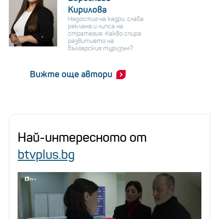
Кирилова
Недостиг на кадри, слаба
реклама и липса на
стратегия: Какво спира
развитието на
българския туризъм?
Вижте още автори
Най-интересното от
btvplus.bg