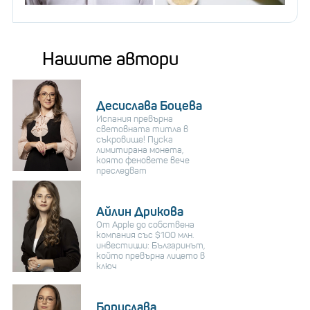
Нашите автори
Десислава Боцева
Испания превърна
световната титла в
съкровище! Пуска
лимитирана монета,
която феновете вече
преследват
Айлин Дрикова
От Apple до собствена
компания със $100 млн.
инвестиции: Българинът,
който превърна лицето в
ключ
Борислава