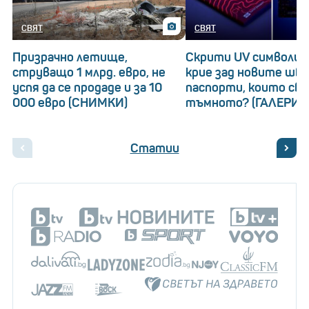
СВЯТ
СВЯТ
Призрачно летище,
Скрити UV символи: 
струващо 1 млрд. евро, не
крие зад новите шв
успя да се продаде и за 10
паспорти, които св
000 евро (СНИМКИ)
тъмното? (ГАЛЕРИЯ
Статии