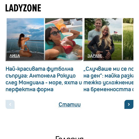
ЛИЦА
ЗДРАВЕ
Най-красивата футболна
„Случваше ми се по 
съпруга: Антонела Рокуцо
на ден“: майка разказ
след Мондиала - море, яхта и
тежко усложнение п
перфектна форма
на бременността си
Статии