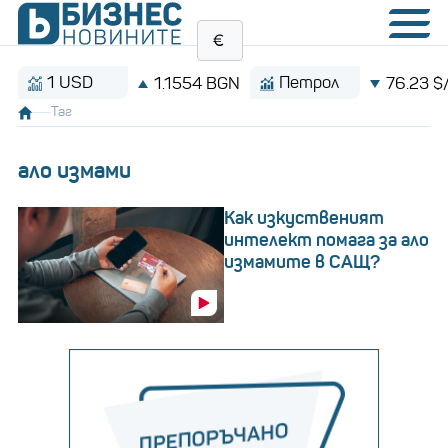
1 USD
Петрол
1.1554 BGN
76.23 $/барел
Таг
ало измами
Как изкуственият
интелект помага за ало
измамите в САЩ?