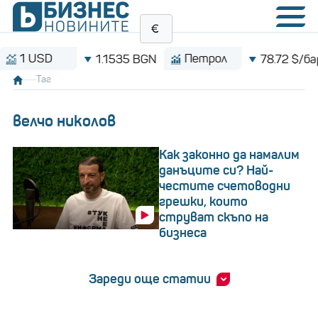
USD
Петрол
1.1535 BGN
78.72 $/барел
Таг
велчо николов
Как законно да намалим
данъците си? Най-
честите счетоводни
грешки, които
струват скъпо на
бизнеса
Зареди още статии