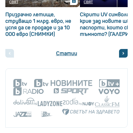
СВЯТ
СВЯТ
Призрачно летище,
Скрити UV символи: 
струващо 1 млрд. евро, не
крие зад новите шв
успя да се продаде и за 10
паспорти, които св
000 евро (СНИМКИ)
тъмното? (ГАЛЕРИЯ
Статии