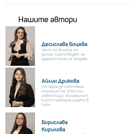
Нашите автори
Десислава Боцева
Част от вилата от
филма „Casino Royale“ на
езерото Комо се продава
Айлин Дрикова
От Apple до собствена
компания със $100 млн.
инвестиции: Българинът,
който превърна лицето в
ключ
Борислава
Кирилова