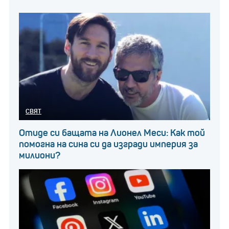
СВЯТ
Отиде си бащата на Лионел Меси: Как той
помогна на сина си да изгради империя за
милиони?