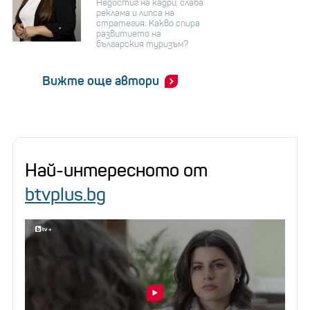
Недостиг на кадри, слаба
реклама и липса на
стратегия: Какво спира
развитието на
българския туризъм?
Вижте още автори
Най-интересното от
btvplus.bg