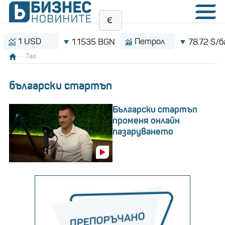
USD
Петрол
1.1535 BGN
78.72 $/барел
Таг
български стартъп
Български стартъп
променя онлайн
пазаруването