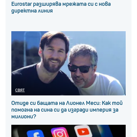
Eurostar разширява мрежата си с нова
директна линия
СВЯТ
Отиде си бащата на Лионел Меси: Как той
помогна на сина си да изгради империя за
милиони?