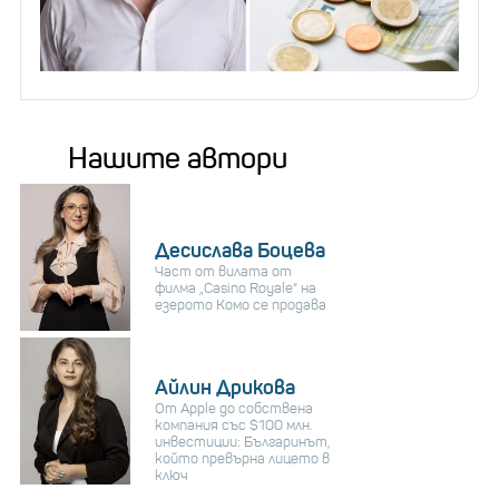
Нашите автори
Десислава Боцева
Част от вилата от
филма „Casino Royale“ на
езерото Комо се продава
Айлин Дрикова
От Apple до собствена
компания със $100 млн.
инвестиции: Българинът,
който превърна лицето в
ключ