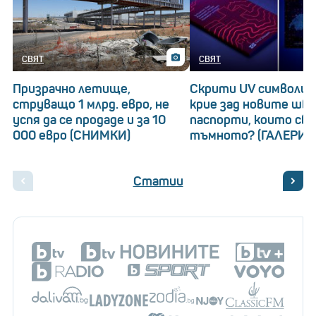
СВЯТ
СВЯТ
Призрачно летище,
Скрити UV символи: 
струващо 1 млрд. евро, не
крие зад новите шв
успя да се продаде и за 10
паспорти, които св
000 евро (СНИМКИ)
тъмното? (ГАЛЕРИЯ
Статии