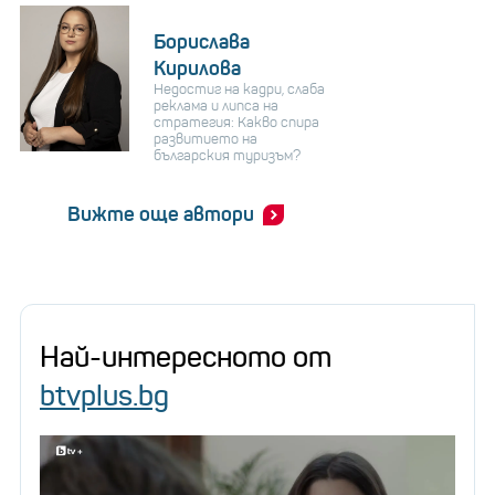
Борислава
Кирилова
Недостиг на кадри, слаба
реклама и липса на
стратегия: Какво спира
развитието на
българския туризъм?
Вижте още автори
Най-интересното от
btvplus.bg