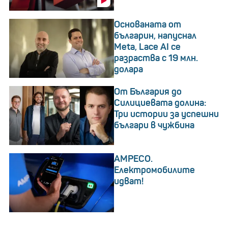
Основаната от
българин, напуснал
Meta, Lace AI се
разраства с 19 млн.
долара
От България до
Силициевата долина:
Три истории за успешни
българи в чужбина
AMPECO.
Електромобилите
идват!