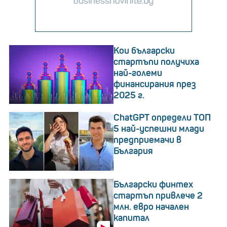
Кои български
стартъпи получиха
най-големи
финансирания през
2025 г.
ChatGPT определи ТОП
5 най-успешни млади
предприемачи в
България
Български финтех
стартъп привлече 2
млн. евро начален
капитал