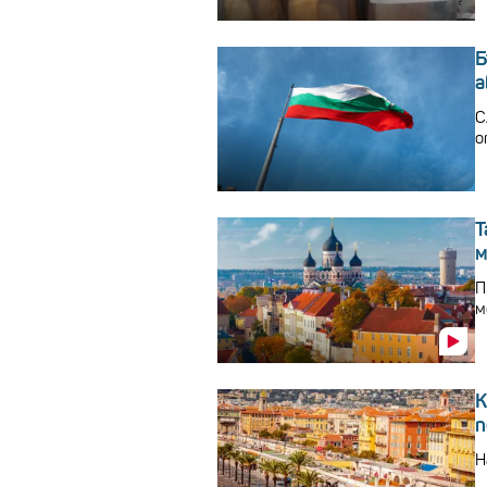
Б
а
С
о
Т
м
П
м
К
п
Н