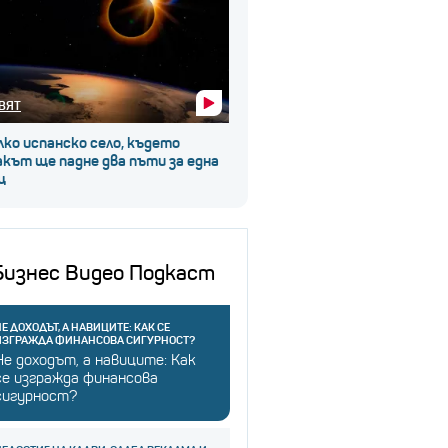
ВЯТ
ко испанско село, където
кът ще падне два пъти за една
щ
Бизнес Видео Подкаст
Е ДОХОДЪТ, А НАВИЦИТЕ: КАК СЕ
ИЗГРАЖДА ФИНАНСОВА СИГУРНОСТ?
Не доходът, а навиците: Как
се изгражда финансова
сигурност?