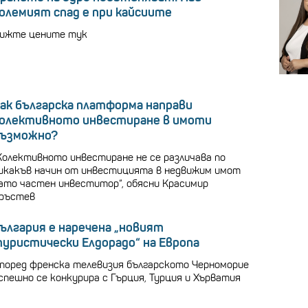
олемият спад е при кайсиите
ижте цените тук
ак българска платформа направи
олективното инвестиране в имоти
ъзможно?
Колективното инвестиране не се различава по
икакъв начин от инвестицията в недвижим имот
ато частен инвеститор“, обясни Красимир
ръстев
ългария е наречена „новият
уристически Елдорадо“ на Европа
поред френска телевизия българското Черноморие
спешно се конкурира с Гърция, Турция и Хърватия