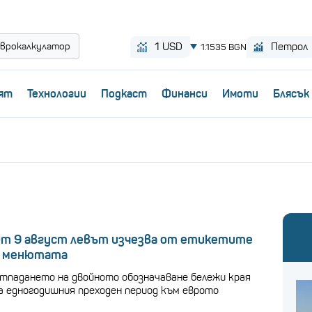
врокалкулатор
ят
Технологии
Пoдкаст
Финанси
Имоти
Блясък
т 9 август левът изчезва от етикетите
 менютата
тпадането на двойното обозначаване бележи края
а едногодишния преходен период към еврото