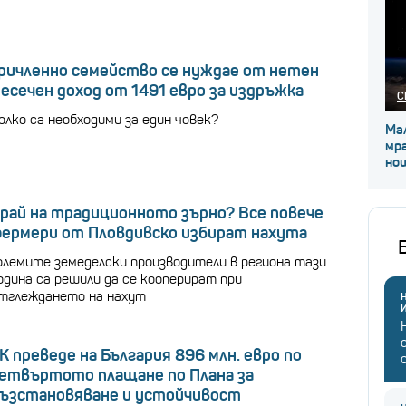
ричленно семейство се нуждае от нетен
есечен доход от 1491 евро за издръжка
С
олко са необходими за един човек?
Мал
мра
но
рай на традиционното зърно? Все повече
ермери от Пловдивско избират нахута
олемите земеделски производители в региона тази
одина са решили да се кооперират при
тглеждането на нахут
Н
K преведе на България 896 млн. евро по
етвъртото плащане по Плана за
ъзстановяване и устойчивост