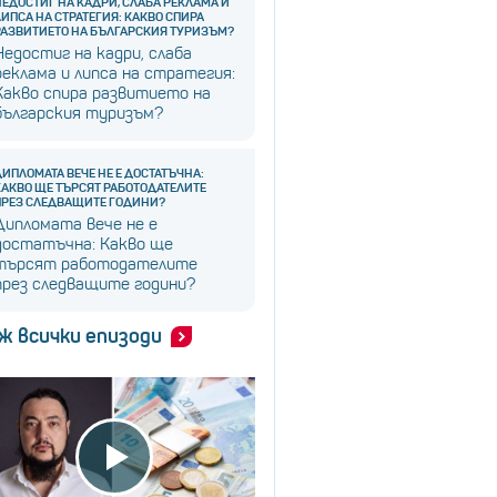
НЕДОСТИГ НА КАДРИ, СЛАБА РЕКЛАМА И
ЛИПСА НА СТРАТЕГИЯ: КАКВО СПИРА
РАЗВИТИЕТО НА БЪЛГАРСКИЯ ТУРИЗЪМ?
Недостиг на кадри, слаба
реклама и липса на стратегия:
Какво спира развитието на
българския туризъм?
ДИПЛОМАТА ВЕЧЕ НЕ Е ДОСТАТЪЧНА:
КАКВО ЩЕ ТЪРСЯТ РАБОТОДАТЕЛИТЕ
ПРЕЗ СЛЕДВАЩИТЕ ГОДИНИ?
Дипломата вече не е
достатъчна: Какво ще
търсят работодателите
през следващите години?
ж всички епизоди