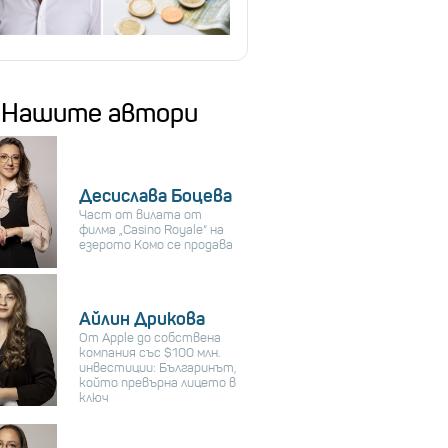
Нашите автори
Десислава Боцева
Част от вилата от
филма „Casino Royale“ на
езерото Комо се продава
Айлин Дрикова
От Apple до собствена
компания със $100 млн.
инвестиции: Българинът,
който превърна лицето в
ключ