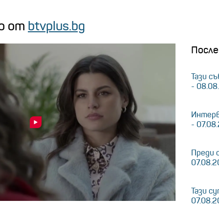
о от
btvplus.bg
После
Тази съ
- 08.08
Интерв
- 07.08
Преди 
07.08.
Тази су
07.08.