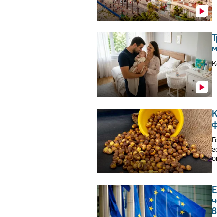
Т
м
К
К
ф
Г
г
о
E
ч
в