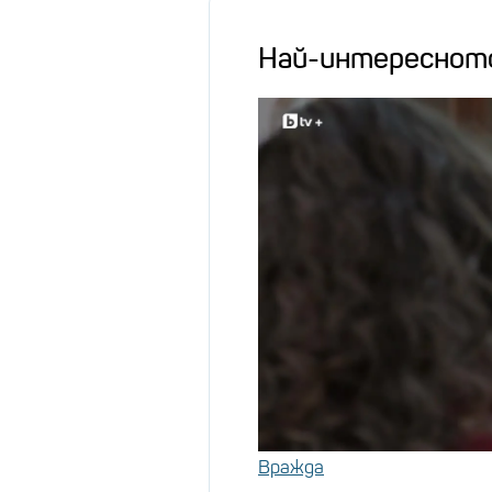
Най-интереснот
Вражда