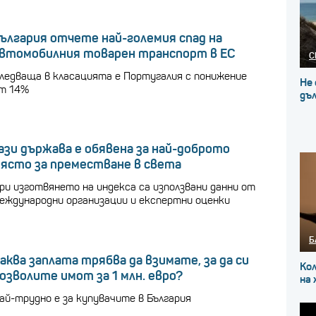
ългария отчете най-големия спад на
втомобилния товарен транспорт в ЕС
С
ледваща в класацията е Португалия с понижение
Не 
т 14%
дъл
ази държава е обявена за най-доброто
ясто за преместване в света
ри изготвянето на индекса са използвани данни от
еждународни организации и експертни оценки
Б
аква заплата трябва да взимате, за да си
Ко
озволите имот за 1 млн. евро?
на
ай-трудно е за купувачите в България