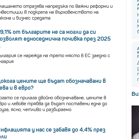
лащането отразява напредъка по важни реформи и
нвестиции в подкрепа на върховенството на
акона и бизнес средата
9,1% от българите не са могли да си
озволят едноседмична почивка през 2025
.
ългария се нарежда на трето място в ЕС заедно с
нгария
окога цените ще бъдат обозначавани в
ева и в евро?
Ви
огато се прилага двойно обозначаване, цените в
вро и левове трябва да бъдат поставени една до
руга, ясно, четливо и разбираемо
нфлацията у нас се забавя до 4,4% през
ли