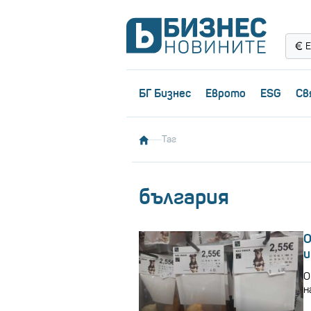
Е
БГ Бизнес
Еврото
ESG
Св
Таг
българия
О
и
О
н