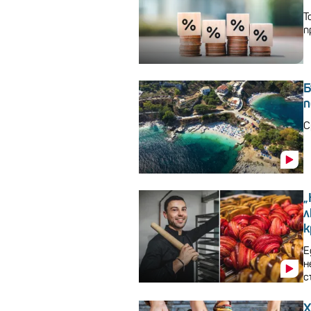
Т
п
Б
п
С
„
л
к
Е
н
с
Х