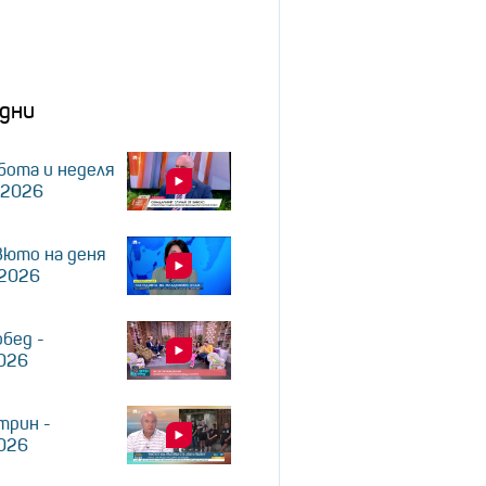
дни
бота и неделя
.2026
юто на деня
.2026
обед -
2026
трин -
2026