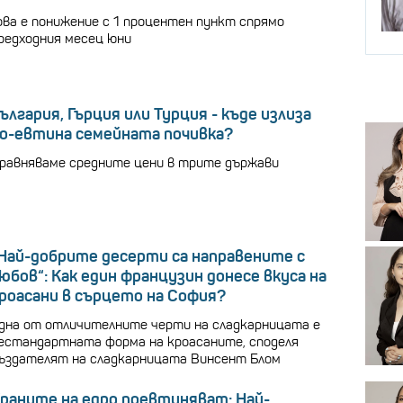
ова е понижение с 1 процентен пункт спрямо
редходния месец юни
ългария, Гърция или Турция - къде излиза
о-евтина семейната почивка?
равняваме средните цени в трите държави
Най-добрите десерти са направените с
юбов“: Как един французин донесе вкуса на
роасани в сърцето на София?
дна от отличителните черти на сладкарницата е
естандартната форма на кроасаните, споделя
ъздателят на сладкарницата Винсент Блом
раните на едро поевтиняват: Най-