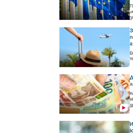
П
и
з
3
п
г
Б
У
Д
л
К
е
д
И
ю