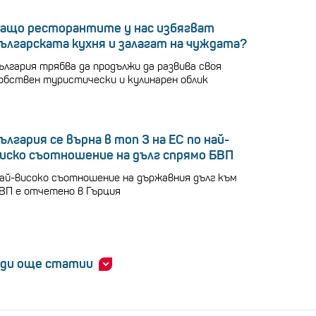
ащо ресторантите у нас избягват
ългарската кухня и залагат на чуждата?
ългария трябва да продължи да развива своя
обствен туристически и кулинарен облик
ългария се върна в топ 3 на ЕС по най-
иско съотношение на дълг спрямо БВП
ай-високо съотношение на държавния дълг към
ВП е отчетено в Гърция
ди още статии