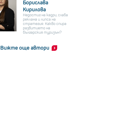
Борислава
Кирилова
Недостиг на кадри, слаба
реклама и липса на
стратегия: Какво спира
развитието на
българския туризъм?
Вижте още автори