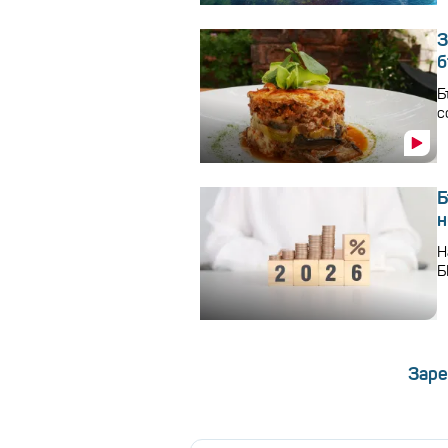
З
б
Б
с
Б
н
Н
Б
Заре