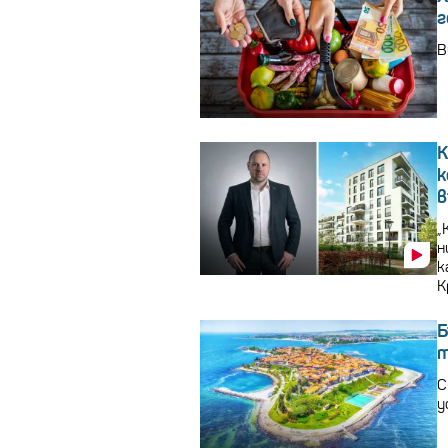
г
В
К
к
в
„
н
к
К
Б
т
С
у