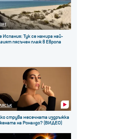
ВЯТ
е Испания: Тук се намира най-
гият пясъчен плаж в Европа
ЛЯСЪК
лко струва месечната издръжка
 жената на Роналдо? (ВИДЕО)